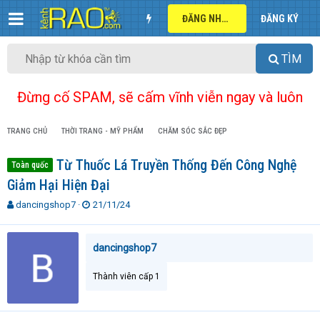
ĐĂNG NHẬP
ĐĂNG KÝ
TÌM
Đừng cố SPAM, sẽ cấm vĩnh viễn ngay và luôn
TRANG CHỦ
THỜI TRANG - MỸ PHẨM
CHĂM SÓC SẮC ĐẸP
Từ Thuốc Lá Truyền Thống Đến Công Nghệ
Toàn quốc
Giảm Hại Hiện Đại
T
N
dancingshop7
21/11/24
h
g
r
à
e
y
dancingshop7
a
g
d
ử
Thành viên cấp 1
s
i
t
a
r