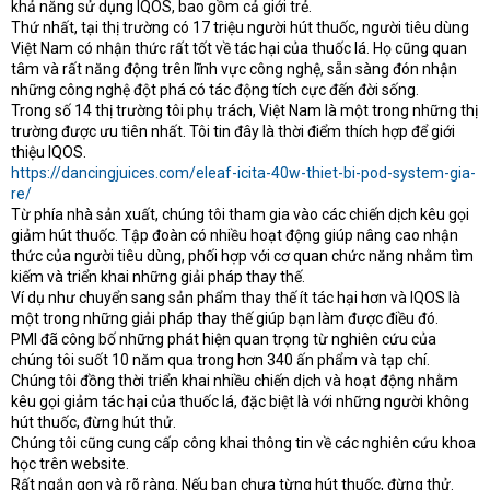
khả năng sử dụng IQOS, bao gồm cả giới trẻ.
Thứ nhất, tại thị trường có 17 triệu người hút thuốc, người tiêu dùng
Việt Nam có nhận thức rất tốt về tác hại của thuốc lá. Họ cũng quan
tâm và rất năng động trên lĩnh vực công nghệ, sẵn sàng đón nhận
những công nghệ đột phá có tác động tích cực đến đời sống.
Trong số 14 thị trường tôi phụ trách, Việt Nam là một trong những thị
trường được ưu tiên nhất. Tôi tin đây là thời điểm thích hợp để giới
thiệu IQOS.
https://dancingjuices.com/eleaf-icita-40w-thiet-bi-pod-system-gia-
re/
Từ phía nhà sản xuất, chúng tôi tham gia vào các chiến dịch kêu gọi
giảm hút thuốc. Tập đoàn có nhiều hoạt động giúp nâng cao nhận
thức của người tiêu dùng, phối hợp với cơ quan chức năng nhằm tìm
kiếm và triển khai những giải pháp thay thế.
Ví dụ như chuyển sang sản phẩm thay thế ít tác hại hơn và IQOS là
một trong những giải pháp thay thế giúp bạn làm được điều đó.
PMI đã công bố những phát hiện quan trọng từ nghiên cứu của
chúng tôi suốt 10 năm qua trong hơn 340 ấn phẩm và tạp chí.
Chúng tôi đồng thời triển khai nhiều chiến dịch và hoạt động nhằm
kêu gọi giảm tác hại của thuốc lá, đặc biệt là với những người không
hút thuốc, đừng hút thử.
Chúng tôi cũng cung cấp công khai thông tin về các nghiên cứu khoa
học trên website.
Rất ngắn gọn và rõ ràng. Nếu bạn chưa từng hút thuốc, đừng thử.