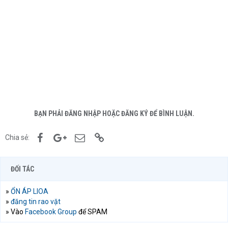
BẠN PHẢI ĐĂNG NHẬP HOẶC ĐĂNG KÝ ĐỂ BÌNH LUẬN.
Facebook
Google+
Email
Link
Chia sẻ:
ĐỐI TÁC
»
ỔN ÁP LIOA
»
đăng tin rao vặt
» Vào
Facebook Group
để SPAM