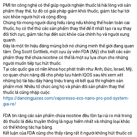
PMI tin công nghệ có thể giúp người nghiện thuốc lá hài lòng với sản
t
phẩm thay thế, từ đó có giải pháp giảm khói thuốc, giảm tác hại tới
e
r
sức khỏe người hút và cộng đồng.
Chúng tôi mong người dùng hiểu rằng nếu không thể hoàn toàn cai
thuốc, họ có thể thử các sản phẩm thay thế để ít nhất tạo ra sự thay
đổi tích cực, giảm tác hại đến sức khỏe của chính họ và người xung
quanh.
Đây là một tín hiệu đáng mừng bởi nó chứng minh thế giới đang quan
tâm. Ông Scott Gottlieb, một cựu ủy viên FDA (Mỹ) cho biết các sản
phẩm thay thế chứa nicotine có thể là một sự lựa chọn cho những
người muốn tiếp tục hút thuốc.
Tại các quốc gia có nền khoa học phát triển như Anh, Đức, Israel, Mỹ,
cơ quan chức năng đã cho phép lưu hành IQOS sau khi xem xét
những bộ tài liệu dày hàng triệu trang về kết quả thí nghiệm sản
phẩm mới. Nhiều tổ chức ủng hộ và phản đối sản phẩm thay thế
thuốc lá cũng nhập cuộc.
https://dancingjuices.com/vaporesso-eco-nano-pro-pod-system-
gia-re/
FDA tin rằng các sản phẩm chứa nicotine đều tồn tại rủi ro mà trong
đó thuốc lá điếu truyền thống là nguy hiểm nhất và những loại khác
có thể không tác hại bằng.
Kết luận của FDA cũng cho thấy rằng rất ít người không hút thuốc có