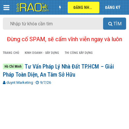
ĐĂNG NHẬP
ĐĂNG KÝ
TÌM
Đừng cố SPAM, sẽ cấm vĩnh viễn ngay và luôn
TRANG CHỦ
KINH DOANH - XÂY DỰNG
THI CÔNG XÂY DỰNG
Tư Vấn Pháp Lý Nhà Đất TP.HCM – Giải
Hồ Chí Minh
Pháp Toàn Diện, An Tâm Sở Hữu
T
N
duynt Marketing
9/7/26
h
g
r
à
e
y
a
g
d
ử
s
i
t
a
r