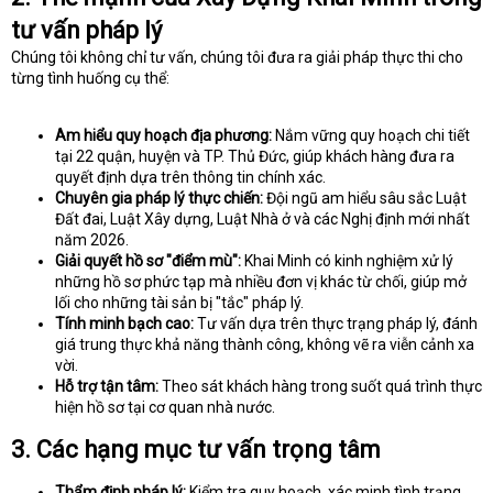
tư vấn pháp lý
Chúng tôi không chỉ tư vấn, chúng tôi đưa ra giải pháp thực thi cho
từng tình huống cụ thể:
Am hiểu quy hoạch địa phương:
Nắm vững quy hoạch chi tiết
tại 22 quận, huyện và TP. Thủ Đức, giúp khách hàng đưa ra
quyết định dựa trên thông tin chính xác.
Chuyên gia pháp lý thực chiến:
Đội ngũ am hiểu sâu sắc Luật
Đất đai, Luật Xây dựng, Luật Nhà ở và các Nghị định mới nhất
năm 2026.
Giải quyết hồ sơ "điểm mù":
Khai Minh có kinh nghiệm xử lý
những hồ sơ phức tạp mà nhiều đơn vị khác từ chối, giúp mở
lối cho những tài sản bị "tắc" pháp lý.
Tính minh bạch cao:
Tư vấn dựa trên thực trạng pháp lý, đánh
giá trung thực khả năng thành công, không vẽ ra viễn cảnh xa
vời.
Hỗ trợ tận tâm:
Theo sát khách hàng trong suốt quá trình thực
hiện hồ sơ tại cơ quan nhà nước.
3. Các hạng mục tư vấn trọng tâm
Thẩm định pháp lý:
Kiểm tra quy hoạch, xác minh tình trạng