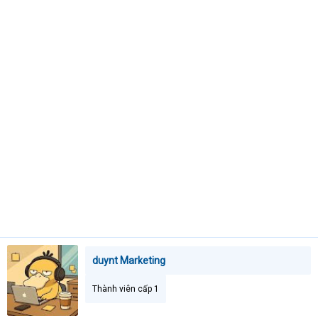
t
e
r
duynt Marketing
Thành viên cấp 1