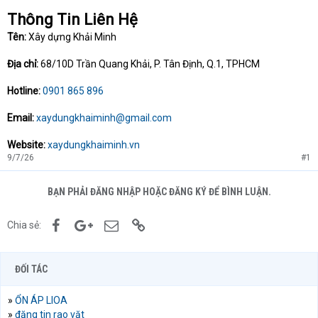
Thông Tin Liên Hệ
Tên:
Xây dựng Khải Minh
Địa chỉ:
68/10D Trần Quang Khải, P. Tân Định, Q.1, TPHCM
Hotline:
0901 865 896
Email:
xaydungkhaiminh@gmail.com
Website:
xaydungkhaiminh.vn
9/7/26
#1
BẠN PHẢI ĐĂNG NHẬP HOẶC ĐĂNG KÝ ĐỂ BÌNH LUẬN.
Facebook
Google+
Email
Link
Chia sẻ:
ĐỐI TÁC
»
ỔN ÁP LIOA
»
đăng tin rao vặt