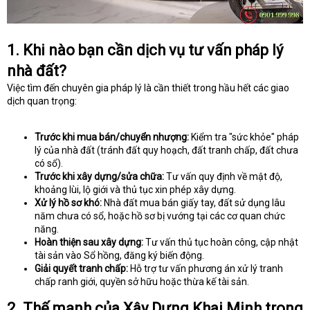
1. Khi nào bạn cần dịch vụ tư vấn pháp lý
nhà đất?
Việc tìm đến chuyên gia pháp lý là cần thiết trong hầu hết các giao
dịch quan trọng:
Trước khi mua bán/chuyển nhượng:
Kiểm tra "sức khỏe" pháp
lý của nhà đất (tránh đất quy hoạch, đất tranh chấp, đất chưa
có sổ).
Trước khi xây dựng/sửa chữa:
Tư vấn quy định về mật độ,
khoảng lùi, lộ giới và thủ tục xin phép xây dựng.
Xử lý hồ sơ khó:
Nhà đất mua bán giấy tay, đất sử dụng lâu
năm chưa có sổ, hoặc hồ sơ bị vướng tại các cơ quan chức
năng.
Hoàn thiện sau xây dựng:
Tư vấn thủ tục hoàn công, cập nhật
tài sản vào Sổ hồng, đăng ký biến động.
Giải quyết tranh chấp:
Hỗ trợ tư vấn phương án xử lý tranh
chấp ranh giới, quyền sở hữu hoặc thừa kế tài sản.
2. Thế mạnh của Xây Dựng Khai Minh trong