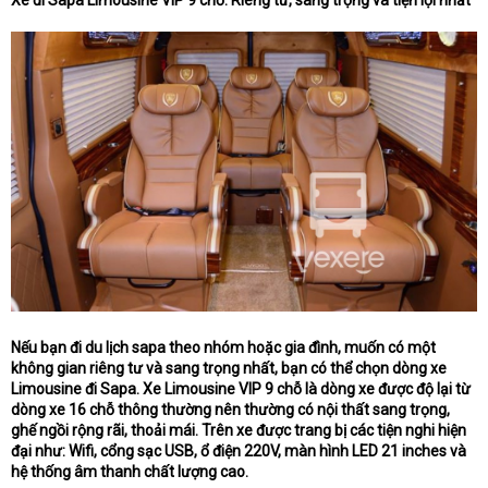
Xe đi Sapa Limousine VIP 9 chỗ: Riêng tư, sang trọng và tiện lợi nhất
Nếu bạn đi du lịch sapa theo nhóm hoặc gia đình, muốn có một
không gian riêng tư và sang trọng nhất, bạn có thể chọn dòng xe
Limousine đi Sapa. Xe Limousine VIP 9 chỗ là dòng xe được độ lại từ
dòng xe 16 chỗ thông thường nên thường có nội thất sang trọng,
ghế ngồi rộng rãi, thoải mái. Trên xe được trang bị các tiện nghi hiện
đại như: Wifi, cổng sạc USB, ổ điện 220V, màn hình LED 21 inches và
hệ thống âm thanh chất lượng cao.