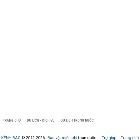
TRANG CHỦ
DU LỊCH - DỊCH VỤ
DU LỊCH TRONG NƯỚC
KÊNH RAO
© 2012-2026 |
Rao vặt miễn phí
toàn quốc
Trợ giúp
Trang chủ