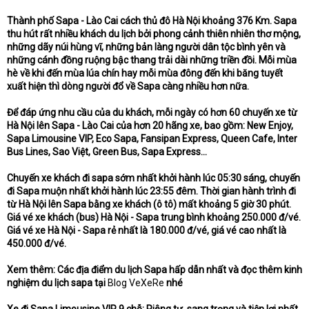
e
r
Thành phố Sapa - Lào Cai cách thủ đô Hà Nội khoảng 376 Km. Sapa
thu hút rất nhiều khách du lịch bởi phong cảnh thiên nhiên thơ mộng,
những dãy núi hùng vĩ, những bản làng người dân tộc bình yên và
những cánh đồng ruộng bậc thang trải dài những triền đồi. Mỗi mùa
hè về khi đến mùa lúa chín hay mỗi mùa đông đến khi băng tuyết
xuất hiện thì dòng người đổ về Sapa càng nhiều hơn nữa.
Để đáp ứng nhu cầu của du khách, mỗi ngày có hơn 60 chuyến xe từ
Hà Nội lên Sapa - Lào Cai của hơn 20 hãng xe, bao gồm: New Enjoy,
Sapa Limousine VIP, Eco Sapa, Fansipan Express, Queen Cafe, Inter
Bus Lines, Sao Việt, Green Bus, Sapa Express...
Chuyến xe khách đi sapa sớm nhất khởi hành lúc 05:30 sáng, chuyến
đi Sapa muộn nhất khởi hành lúc 23:55 đêm. Thời gian hành trình đi
từ Hà Nội lên Sapa bằng xe khách (ô tô) mất khoảng 5 giờ 30 phút.
Giá vé xe khách (bus) Hà Nội - Sapa trung bình khoảng 250.000 đ/vé.
Giá vé xe Hà Nội - Sapa rẻ nhất là 180.000 đ/vé, giá vé cao nhất là
450.000 đ/vé.
Xem thêm: Các địa điểm du lịch Sapa hấp dẫn nhất và đọc thêm kinh
nghiệm du lịch sapa tại
Blog VeXeRe
nhé