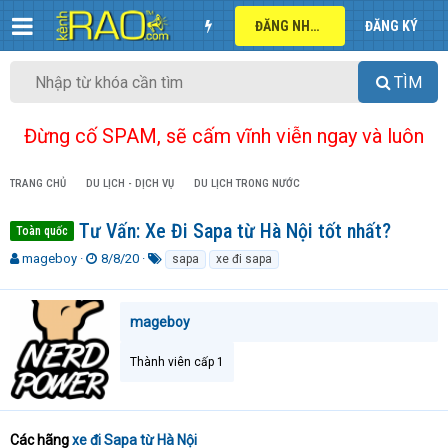
ĐĂNG NHẬP
ĐĂNG KÝ
TÌM
Đừng cố SPAM, sẽ cấm vĩnh viễn ngay và luôn
TRANG CHỦ
DU LỊCH - DỊCH VỤ
DU LỊCH TRONG NƯỚC
Tư Vấn: Xe Đi Sapa từ Hà Nội tốt nhất?
Toàn quốc
T
N
T
mageboy
8/8/20
sapa
xe đi sapa
h
g
ừ
r
à
k
e
y
h
mageboy
a
g
ó
d
ử
a
Thành viên cấp 1
s
i
t
a
r
t
Các hãng
xe đi Sapa từ Hà Nội