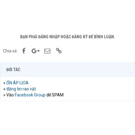
BẠN PHẢI ĐĂNG NHẬP HOẶC ĐĂNG KÝ ĐỂ BÌNH LUẬN.
Facebook
Google+
Email
Link
Chia sẻ:
ĐỐI TÁC
»
ỔN ÁP LIOA
»
đăng tin rao vặt
» Vào
Facebook Group
để SPAM