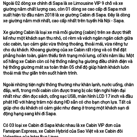
Ngoài 02 dòng xe chính đi Sapa là xe Limousine VIP 9 chỗ và xe
giường nằm chất lượng cao, còn 01 dòng xe cao cấp đi Sapa mới
xuất hiện từ đầu năm 2018 là xe giường Cabin đi Sapa. Đây là dòng
xe giường nằm mới nhất, cao cấp nhất trên tuyến Hà Nội - Sapa.
Xe giường Cabin là loại xe mà mỗi giường (cabin) trên xe được thiết
kế như một khách sạn thu nhỏ, có rèm và vách ngăn ngăn cách giữa
các cabin, tạo cảm giác vừa thông thoáng, thoải mái, vừa riêng tư
cho du khách. Khoang giường của xe Cabin rất rộng và có thể đặt
phẳng hoàn toàn, giảm thiểu tình trạng mỏi lưng, cổ khi nằm lâu. Một
số hãng xe Cabin còn có hệ thống nâng hạ giường điều chỉnh điện và
hệ thống giường mát xa toàn thân 05 chế độ giúp hành khách luôn
thoải mái thư giãn trên suốt hành trình.
Ngoài những tiện nghi thông thường như khăn lạnh, nước uống, chăn
đắp, wifi, trong mỗi cabin còn được trang bị các tiện nghi hiện đại
nhất như: đèn đọc sách, cổng sạc USB, màn hình LCD 17 inch và đầu
phát HD với hàng trăm nội dung HD sẵn có cho bạn chọn lựa. Tất cả
giúp cho du khách có cảm giác như đang ở trong một khách sạn di
động hạng sang khi đi Sapa.
Có 03 loại xe Cabin đi Sapa khác nhau là xe Cabin VIP đơn của
Fansipan Express, xe Cabin Hybrid của Sao Việt và xe Cabin đôi
Valentine của Inter Bus Lines.