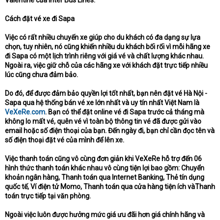
Cách đặt vé xe đi Sapa
Việc có rất nhiều chuyến xe giúp cho du khách có đa dạng sự lựa
chọn, tuy nhiên, nó cũng khiến nhiều du khách bối rối vì mỗi hãng xe
đi Sapa có một lịch trình riêng với giá vé và chất lượng khác nhau.
Ngoài ra, việc giữ chỗ của các hãng xe với khách đặt trực tiếp nhiều
lúc cũng chưa đảm bảo.
Do đó, để được đảm bảo quyền lợi tốt nhất, bạn nên đặt vé Hà Nội -
Sapa qua hệ thống bán vé xe lớn nhất và uy tín nhất Việt Nam là
VeXeRe.com
. Bạn có thể đặt online vé đi Sapa trước cả tháng mà
không lo mất vé, quên vé vì toàn bộ thông tin vé đã được gửi vào
email hoặc số điện thoại của bạn. Đến ngày đi, bạn chỉ cần đọc tên và
số điện thoại đặt vé của mình để lên xe.
Việc thanh toán cũng vô cùng đơn giản khi VeXeRe hỗ trợ đến 06
hình thức thanh toán khác nhau vô cùng tiện lợi bao gồm: Chuyển
khoản ngân hàng, Thanh toán qua Internet Banking, Thẻ tín dụng
quốc tế, Ví điện tử Momo, Thanh toán qua cửa hàng tiện ích vàThanh
toán trực tiếp tại văn phòng.
Ngoài việc luôn được hưởng mức giá ưu đãi hơn giá chính hãng và