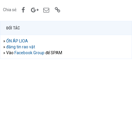
Facebook
Google+
Email
Link
Chia sẻ:
ĐỐI TÁC
»
ỔN ÁP LIOA
»
đăng tin rao vặt
» Vào
Facebook Group
để SPAM