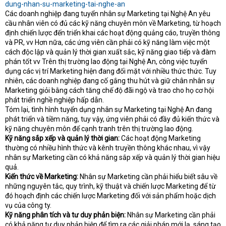
dung-nhan-su-marketing-tai-nghe-an
e
r
Các doanh nghiệp đang tuyển nhân sự Marketing tại Nghệ An yêu
cầu nhân viên có đủ các kỹ năng chuyên môn về Marketing, từ hoạch
định chiến lược đến triển khai các hoạt động quảng cáo, truyền thông
và PR, vv Hơn nữa, các ứng viên cần phải có kỹ năng làm việc một
cách độc lập và quản lý thời gian xuất sắc, kỹ năng giao tiếp và đàm
phán tốt vv Trên thị trường lao động tại Nghệ An, công việc tuyển
dụng các vị trí Marketing hiện đang đối mặt với nhiều thức thức. Tuy
nhiên, các doanh nghiệp đang cố gắng thu hút và giữ chân nhân sự
Marketing giỏi bằng cách tăng chế độ đãi ngộ và trao cho họ cơ hội
phát triển nghề nghiệp hấp dẫn.
Tóm lại, tình hình tuyển dụng nhân sự Marketing tại Nghệ An đang
phát triển và tiềm năng, tuy vậy, ứng viên phải có đầy đủ kiến thức và
kỹ năng chuyên môn để cạnh tranh trên thị trường lao động.
Kỹ năng sắp xếp và quản lý thời gian:
Các hoạt động Marketing
thường có nhiều hình thức và kênh truyền thông khác nhau, vì vậy
nhân sự Marketing cần có khả năng sắp xếp và quản lý thời gian hiệu
quả.
Kiến thức về Marketing:
Nhân sự Marketing cần phải hiểu biết sâu về
những nguyên tắc, quy trình, kỹ thuật và chiến lược Marketing để từ
đó hoạch định các chiến lược Marketing đối với sản phẩm hoặc dịch
vụ của công ty.
Kỹ năng phân tích và tư duy phản biện:
Nhân sự Marketing cần phải
có khả năng tư duy phản biện để tìm ra các giải pháp mới lạ, sáng tạo