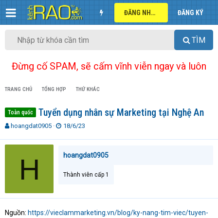
ĐĂNG NHẬP
ĐĂNG KÝ
TÌM
Đừng cố SPAM, sẽ cấm vĩnh viễn ngay và luôn
TRANG CHỦ
TỔNG HỢP
THỨ KHÁC
Tuyển dụng nhân sự Marketing tại Nghệ An
Toàn quốc
T
N
hoangdat0905
18/6/23
h
g
r
à
e
y
hoangdat0905
H
a
g
d
ử
Thành viên cấp 1
s
i
t
a
r
Nguồn:
https://vieclammarketing.vn/blog/ky-nang-tim-viec/tuyen-
t