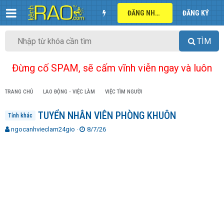
ĐĂNG NHẬP
ĐĂNG KÝ
TÌM
Đừng cố SPAM, sẽ cấm vĩnh viễn ngay và luôn
TRANG CHỦ
LAO ĐỘNG - VIỆC LÀM
VIỆC TÌM NGƯỜI
TUYỂN NHÂN VIÊN PHÒNG KHUÔN
Tỉnh khác
T
N
ngocanhvieclam24gio
8/7/26
h
g
r
à
e
y
a
g
d
ử
s
i
t
a
r
t