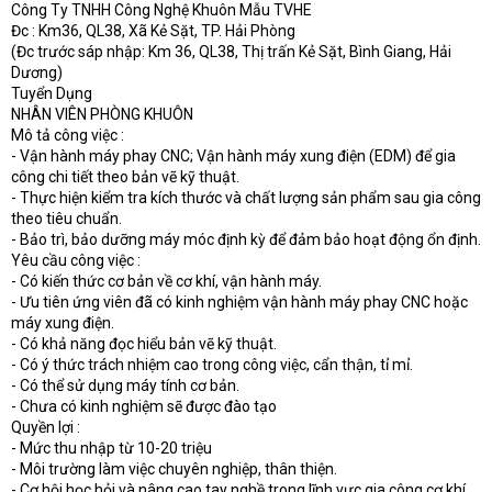
Công Ty TNHH Công Nghệ Khuôn Mẫu TVHE
Đc : Km36, QL38, Xã Kẻ Sặt, TP. Hải Phòng
(Đc trước sáp nhập: Km 36, QL38, Thị trấn Kẻ Sặt, Bình Giang, Hải
Dương)
Tuyển Dụng
NHÂN VIÊN PHÒNG KHUÔN
Mô tả công việc :
- Vận hành máy phay CNC; Vận hành máy xung điện (EDM) để gia
công chi tiết theo bản vẽ kỹ thuật.
- Thực hiện kiểm tra kích thước và chất lượng sản phẩm sau gia công
theo tiêu chuẩn.
- Bảo trì, bảo dưỡng máy móc định kỳ để đảm bảo hoạt động ổn định.
Yêu cầu công việc :
- Có kiến thức cơ bản về cơ khí, vận hành máy.
- Ưu tiên ứng viên đã có kinh nghiệm vận hành máy phay CNC hoặc
máy xung điện.
- Có khả năng đọc hiểu bản vẽ kỹ thuật.
- Có ý thức trách nhiệm cao trong công việc, cẩn thận, tỉ mỉ.
- Có thể sử dụng máy tính cơ bản.
- Chưa có kinh nghiệm sẽ được đào tạo
Quyền lợi :
- Mức thu nhập từ 10-20 triệu
- Môi trường làm việc chuyên nghiệp, thân thiện.
- Cơ hội học hỏi và nâng cao tay nghề trong lĩnh vực gia công cơ khí