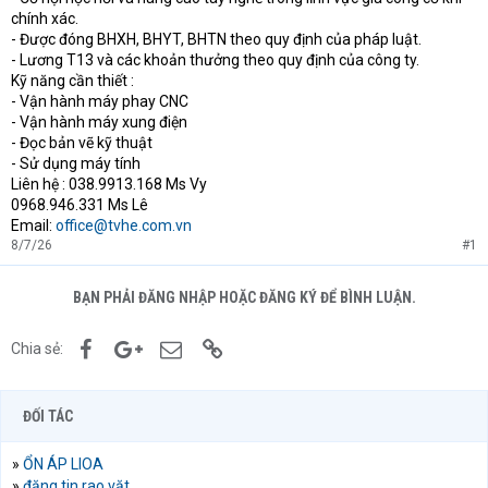
chính xác.
- Được đóng BHXH, BHYT, BHTN theo quy định của pháp luật.
- Lương T13 và các khoản thưởng theo quy định của công ty.
Kỹ năng cần thiết :
- Vận hành máy phay CNC
- Vận hành máy xung điện
- Đọc bản vẽ kỹ thuật
- Sử dụng máy tính
Liên hệ : 038.9913.168 Ms Vy
0968.946.331 Ms Lê
Email:
office@tvhe.com.vn
8/7/26
#1
BẠN PHẢI ĐĂNG NHẬP HOẶC ĐĂNG KÝ ĐỂ BÌNH LUẬN.
Facebook
Google+
Email
Link
Chia sẻ:
ĐỐI TÁC
»
ỔN ÁP LIOA
»
đăng tin rao vặt