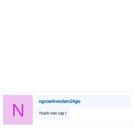
e
r
ngocanhvieclam24gio
N
Thành viên cấp 1