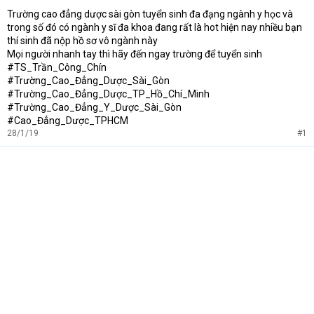
t
Trường cao đẳng dược sài gòn tuyển sinh đa đạng ngành y học và
e
trong số đó có ngành y sĩ đa khoa đang rất là hot hiện nay nhiều bạn
r
thí sinh đã nộp hồ sơ vô ngành này
Mọi người nhanh tay thì hãy đến ngay trường để tuyển sinh
#TS_Trần_Công_Chín
#Trường_Cao_Đẳng_Dược_Sài_Gòn
#Trường_Cao_Đẳng_Dược_TP_Hồ_Chí_Minh
#Trường_Cao_Đẳng_Y_Dược_Sài_Gòn
#Cao_Đẳng_Dược_TPHCM
28/1/19
#1