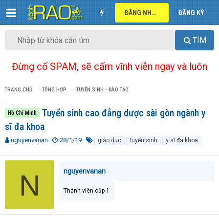
ĐĂNG NHẬP
ĐĂNG KÝ
TÌM
Đừng cố SPAM, sẽ cấm vĩnh viễn ngay và luôn
TRANG CHỦ
TỔNG HỢP
TUYỂN SINH - ĐÀO TẠO
Tuyển sinh cao đẳng dược sài gòn ngành y
Hồ Chí Minh
sĩ đa khoa
T
N
T
nguyenvanan
28/1/19
giáo dục
tuyển sinh
y sĩ đa khoa
h
g
ừ
r
à
k
e
y
h
nguyenvanan
N
a
g
ó
d
ử
a
Thành viên cấp 1
s
i
t
a
r