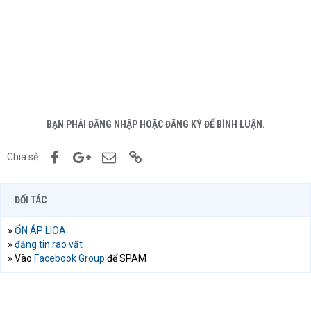
BẠN PHẢI ĐĂNG NHẬP HOẶC ĐĂNG KÝ ĐỂ BÌNH LUẬN.
Facebook
Google+
Email
Link
Chia sẻ:
ĐỐI TÁC
»
ỔN ÁP LIOA
»
đăng tin rao vặt
» Vào
Facebook Group
để SPAM