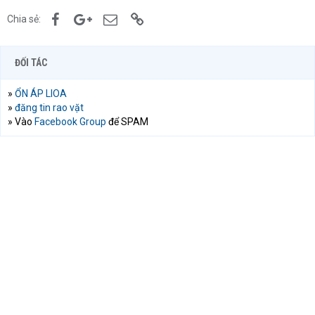
Facebook
Google+
Email
Link
Chia sẻ:
ĐỐI TÁC
»
ỔN ÁP LIOA
»
đăng tin rao vặt
» Vào
Facebook Group
để SPAM