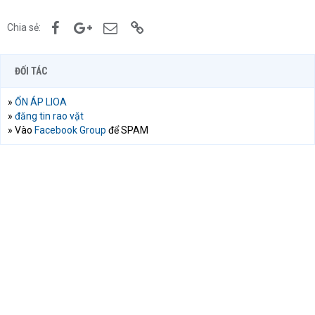
Facebook
Google+
Email
Link
Chia sẻ:
ĐỐI TÁC
»
ỔN ÁP LIOA
»
đăng tin rao vặt
» Vào
Facebook Group
để SPAM