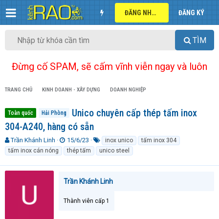
ĐĂNG NHẬP
ĐĂNG KÝ
TÌM
Đừng cố SPAM, sẽ cấm vĩnh viễn ngay và luôn
TRANG CHỦ
KINH DOANH - XÂY DỰNG
DOANH NGHIỆP
Unico chuyên cấp thép tấm inox
Toàn quốc
Hải Phòng
304-A240, hàng có sẵn
T
N
T
Trần Khánh Linh
15/6/23
inox unico
tấm inox 304
h
g
ừ
tấm inox cán nóng
thép tấm
unico steel
r
à
k
e
y
h
a
g
ó
Trần Khánh Linh
d
ử
a
s
i
t
Thành viên cấp 1
a
r