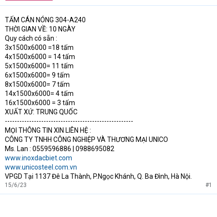
t
e
TẤM CÁN NÓNG 304-A240
r
THỜI GIAN VỀ: 10 NGÀY
Quy cách có sẵn :
3x1500x6000 =18 tấm
4x1500x6000 = 14 tấm
5x1500x6000= 11 tấm
6x1500x6000= 9 tấm
8x1500x6000= 7 tấm
14x1500x6000= 4 tấm
16x1500x6000 = 3 tấm
XUẤT XỨ: TRUNG QUỐC
-----------------------------------------------------
MỌI THÔNG TIN XIN LIÊN HỆ :
CÔNG TY TNHH CÔNG NGHIỆP VÀ THƯƠNG MẠI UNICO
Ms. Lan : 0559596886 | 0988695082
www.inoxdacbiet.com
www.unicosteel.com.vn
VPGD Tại 1137 Đê La Thành, P.Ngọc Khánh, Q. Ba Đình, Hà Nội.
15/6/23
#1