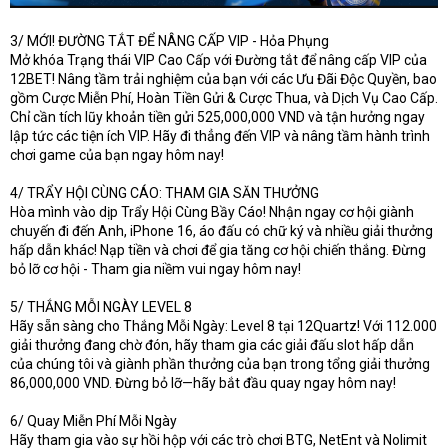
3/ MỚI! ĐƯỜNG TẮT ĐỂ NÂNG CẤP VIP - Hỏa Phụng
Mở khóa Trạng thái VIP Cao Cấp với Đường tắt để nâng cấp VIP của
12BET! Nâng tầm trải nghiệm của bạn với các Ưu Đãi Độc Quyền, bao
gồm Cược Miễn Phí, Hoàn Tiền Gửi & Cược Thua, và Dịch Vụ Cao Cấp.
Chỉ cần tích lũy khoản tiền gửi 525,000,000 VND và tận hưởng ngay
lập tức các tiện ích VIP. Hãy đi thẳng đến VIP và nâng tầm hành trình
chơi game của bạn ngay hôm nay!
4/ TRẨY HỘI CÙNG CÁO: THAM GIA SĂN THƯỞNG
Hòa mình vào dịp Trẩy Hội Cùng Bầy Cáo! Nhận ngay cơ hội giành
chuyến đi đến Anh, iPhone 16, áo đấu có chữ ký và nhiều giải thưởng
hấp dẫn khác! Nạp tiền và chơi để gia tăng cơ hội chiến thắng. Đừng
bỏ lỡ cơ hội - Tham gia niềm vui ngay hôm nay!
5/ THẮNG MỖI NGÀY LEVEL 8
Hãy sẵn sàng cho Thắng Mỗi Ngày: Level 8 tại 12Quartz! Với 112.000
giải thưởng đang chờ đón, hãy tham gia các giải đấu slot hấp dẫn
của chúng tôi và giành phần thưởng của bạn trong tổng giải thưởng
86,000,000 VND. Đừng bỏ lỡ—hãy bắt đầu quay ngay hôm nay!
6/ Quay Miễn Phí Mỗi Ngày
Hãy tham gia vào sự hồi hộp với các trò chơi BTG, NetEnt và Nolimit