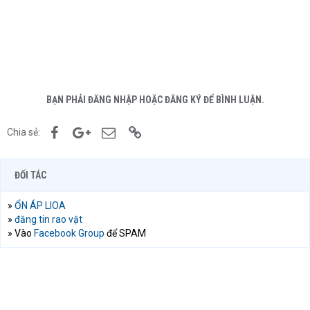
BẠN PHẢI ĐĂNG NHẬP HOẶC ĐĂNG KÝ ĐỂ BÌNH LUẬN.
Facebook
Google+
Email
Link
Chia sẻ:
ĐỐI TÁC
»
ỔN ÁP LIOA
»
đăng tin rao vặt
» Vào
Facebook Group
để SPAM