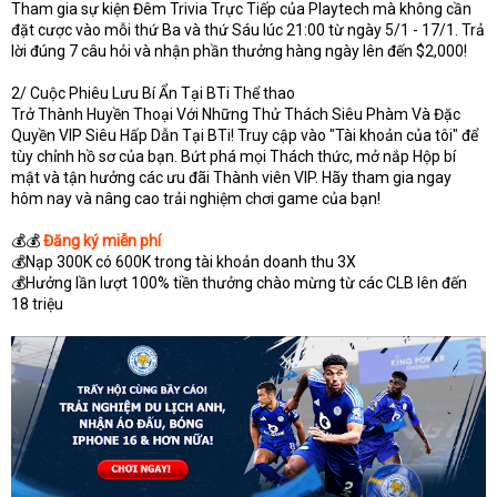
Tham gia sự kiện Đêm Trivia Trực Tiếp của Playtech mà không cần
e
r
đặt cược vào mỗi thứ Ba và thứ Sáu lúc 21:00 từ ngày 5/1 - 17/1. Trả
lời đúng 7 câu hỏi và nhận phần thưởng hàng ngày lên đến $2,000!
2/ Cuộc Phiêu Lưu Bí Ẩn Tại BTi Thể thao
Trở Thành Huyền Thoại Với Những Thử Thách Siêu Phàm Và Đặc
Quyền VIP Siêu Hấp Dẫn Tại BTi! Truy cập vào "Tài khoản của tôi" để
tùy chỉnh hồ sơ của bạn. Bứt phá mọi Thách thức, mở nắp Hộp bí
mật và tận hưởng các ưu đãi Thành viên VIP. Hãy tham gia ngay
hôm nay và nâng cao trải nghiệm chơi game của bạn!
💰💰
Đăng ký miễn phí
💰Nạp 300K có 600K trong tài khoản doanh thu 3X
💰Hưởng lần lượt 100% tiền thưởng chào mừng từ các CLB lên đến
18 triệu