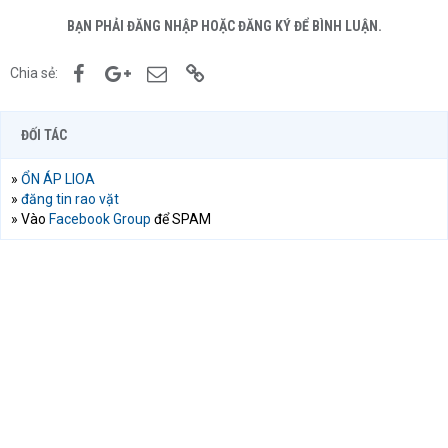
BẠN PHẢI ĐĂNG NHẬP HOẶC ĐĂNG KÝ ĐỂ BÌNH LUẬN.
Facebook
Google+
Email
Link
Chia sẻ:
ĐỐI TÁC
»
ỔN ÁP LIOA
»
đăng tin rao vặt
» Vào
Facebook Group
để SPAM