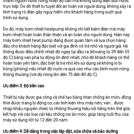
thành nguồn nước nóng nhiệt độ cao mà không dùng điện đun nước
trực tiếp. Do đó thiết bị tuyệt đối an toàn với người dùng, không xảy ra
tình trạng rò điện gây nguy hiểm cho khách hàng trong suốt quá
trình sử dụng.
Do đó, máy bơm nhiệt heatpump không chỉ tiết kiệm điện mà máy
bơm nhiệt hoàn toàn thân thiện và an toàn cho người dùng. Hiện nay
máy bơm nhiệt heat pump đang được quan tâm và lựa chọn hàng
đầu cho khách hàng đặc biệt với gia đình có trẻ nhỏ và người già. Hệ
thống được điều chỉnh nhiệt độ ngay tại đầu ra (khoảng từ 39 đến 55
độ C) bằng van pha tự động ổn định nhiệt, nhờ đó khách hàng có thể
hoàn toàn yên tâm, đặc biệt là trẻ nhỏ khi sử dụng sẽ không lo bị
bỏng (phỏng) nếu nhiệt độ nước ra quá cao như các bình nước nóng
thông thường (với độ nóng lên đến 75 đến 80 độ C).
Ưu điểm 3: Độ bền cao
Thiết bị này được gia công và chế tạo bằng titan chống ăn mòn, đồng
thời được trang bị động cơ, các linh kiện như máy nén, van… được
nhập khẩu nguyên chiếc từ những thương hiệu nổi tiếng trên thế giới,
kết hợp với các loại vật liệu chống oxi ăn mòn, giúp tăng tuổi thọ của
máy sử dụng tốt từ 12 đến 20 năm.
Ưu điểm 4: Dễ dàng trong việc lắp đặt, sửa chữa và bảo dưỡng