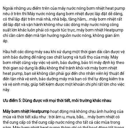
Ngoài những ưu điểm trên của máy nước nóng bơm nhiệt heat pump
nêu ở trên thì Máy nước nóng dạng bơm nhiệt được lắp đặt dễ dàng,
có thể lắp đặt trên mái nhà, nhà bếp, tầng hầm,…máy bơm nhiệt rất
dễ lắp đặt và vận hành không như các dòng máy nước nóng công
suất lớn khác luôn phải có người túc trực, máy bơm nhiệt Heatpump
chỉ cần cắm điện mà tận hưởng nguồn nước nóng, không gian ấm
áp.
Hầu hết các dòng máy sau khi sử dụng một thời gian dài cần được vệ
sinh bảo dưỡng để nâng cao chất lượng và tuổi thọ của máy. Máy
bơm nhiệt cũng vậy việc vệ sinh, bảo dưỡng, bảo trì máy định kỳ theo
thời gian sử dụng là điều không thể tránh khỏi với máy bơm nhiệt
heat pump, bạn sẽ không cần phải gọi đến cho nhân viên kỹ thuật để
đến tận nhà vệ sinh, bảo dưỡng máy mà bạn có thể tự động kiểm tra
và vệ sinh máy, giúp tiết kiệm được một khoản chi phí rất lớn cho việc
này.
Ưu điểm 5: Dùng được với mọi thời tiết, môi trường khác nhau
Máy bơm nhiệt Heatpump
hoạt động mà không chịu ảnh hưởng của
mùa và thời tiết xấu như : trời âm u, mưa, bão,… máy bơm nhiệt có
thể cung cấp có thể cung cấp nước nóng cho tất cả các mùa trong
năm. Máy bơm nhiệt heat pump thậm chí có thể hoạt động tốt trong