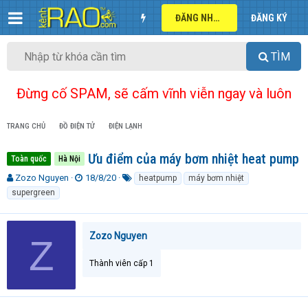
ĐĂNG NHẬP
ĐĂNG KÝ
TÌM
Đừng cố SPAM, sẽ cấm vĩnh viễn ngay và luôn
TRANG CHỦ
ĐỒ ĐIỆN TỬ
ĐIỆN LẠNH
Ưu điểm của máy bơm nhiệt heat pump
Toàn quốc
Hà Nội
T
N
T
Zozo Nguyen
18/8/20
heatpump
máy bơm nhiệt
h
g
ừ
supergreen
r
à
k
e
y
h
a
g
ó
Zozo Nguyen
Z
d
ử
a
s
i
t
Thành viên cấp 1
a
r
t