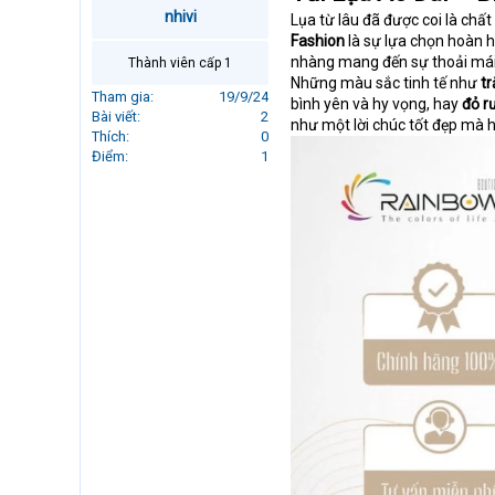
r
nhivi
Lụa từ lâu đã được coi là chất 
t
Fashion
là sự lựa chọn hoàn h
e
nhàng mang đến sự thoải mái,
Thành viên cấp 1
r
Những màu sắc tinh tế như
t
Tham gia
19/9/24
bình yên và hy vọng, hay
đỏ r
Bài viết
2
như một lời chúc tốt đẹp mà 
Thích
0
Điểm
1