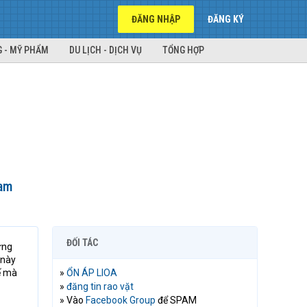
ĐĂNG NHẬP
ĐĂNG KÝ
 - MỸ PHẨM
DU LỊCH - DỊCH VỤ
TỔNG HỢP
Nam
ĐỐI TÁC
ững
 này
tế mà
»
ỔN ÁP LIOA
»
đăng tin rao vặt
» Vào
Facebook Group
để SPAM