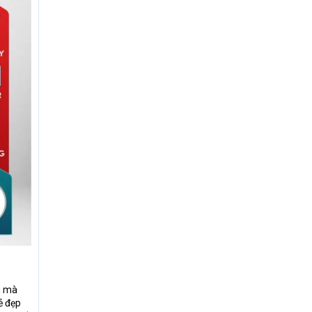
u mà
ẻ đẹp