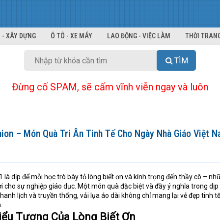
 - XÂY DỰNG
Ô TÔ - XE MÁY
LAO ĐỘNG - VIỆC LÀM
THỜI TRANG
TÌM
Đừng cố SPAM, sẽ cấm vĩnh viễn ngay và luôn
ion – Món Quà Tri Ân Tinh Tế Cho Ngày Nhà Giáo Việt 
là dịp để mỗi học trò bày tỏ lòng biết ơn và kính trọng đến thầy cô – nh
i cho sự nghiệp giáo dục. Một món quà đặc biệt và đầy ý nghĩa trong dịp
 thanh lịch và truyền thống, vải lụa áo dài không chỉ mang lại vẻ đẹp tinh 
.
Biểu Tượng Của Lòng Biết Ơn