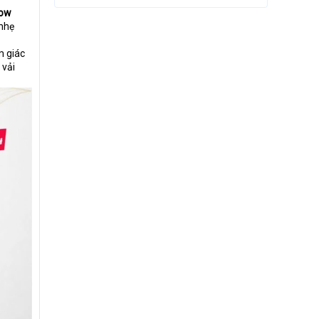
bow
 nhẹ
 giác
 vải