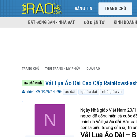
ĐĂNG TIN
TRANG CHỦ
BẤT ĐỘNG SẢN - NHÀ ĐẤT
ĐỒ ĐIỆN TỬ
KINH DOANH
TRANG CHỦ
THỜI TRANG - MỸ PHẨM
QUẦN ÁO
Vải Lụa Áo Dài Cao Cấp RainBowsFash
Hồ Chí Minh
T
N
T
nhivi
19/9/24
áo dài
lụa áo dài
nhà giáo vn
h
g
ừ
r
à
k
e
y
h
Ngày Nhà giáo Việt Nam 20/11 
N
a
g
ó
người đã cống hiến cả cuộc đờ
d
ử
a
chính là
vải lụa áo dài
. Với sự
s
i
còn là biểu tượng của sự tri ân
t
Vải Lụa Áo Dài – 
a