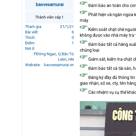
r
baovesamurai
Đảm bảo an toàn cho con 
t
Phát hiện và ngăn ngừa kị
e
Thành viên cấp 1
r
máy.
Tham gia
21/1/21
Kiểm soát chặt chẽ người
Bài viết
6
không được vào nhà máy trừ 
Thích
0
Điểm
1
Đảm bảo tất cả hàng xuất 
Nơi ở
chủng loại.
P.Đông Ngạc, Q.Bắc Từ
Giám sát, kiểm tra chặt 
Liêm, HN
Website
baovesamurai.vn
Đảm bảo tất cả tài sản, h
Đăng ký đầy đủ thông tin 
giao nhận, số xe, cty, tên hàn
Các nhiệm vụ cụ thể khác