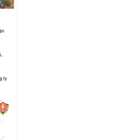
cận
..
g ty