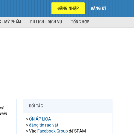
ĐĂNG NHẬP
ĐĂNG KÝ
 - MỸ PHẨM
DU LỊCH - DỊCH VỤ
TỔNG HỢP
ĐỐI TÁC
 vệ
viên
»
ỔN ÁP LIOA
»
đăng tin rao vặt
» Vào
Facebook Group
để SPAM