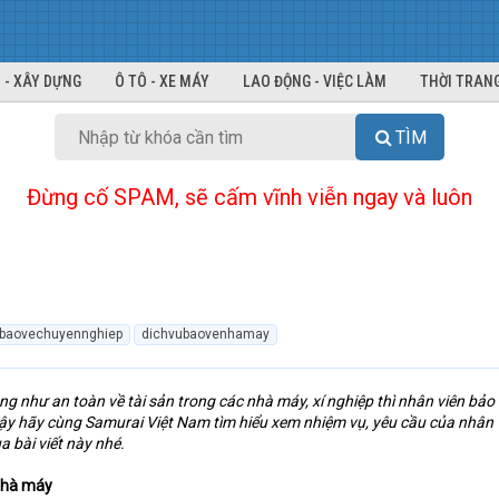
 - XÂY DỰNG
Ô TÔ - XE MÁY
LAO ĐỘNG - VIỆC LÀM
THỜI TRANG
TÌM
Đừng cố SPAM, sẽ cấm vĩnh viễn ngay và luôn
baovechuyennghiep
dichvubaovenhamay
ng như an toàn về tài sản trong các nhà máy, xí nghiệp thì nhân viên bảo
Vậy hãy cùng Samurai Việt Nam tìm hiểu xem nhiệm vụ, yêu cầu của nhân 
a bài viết này nhé.
nhà máy