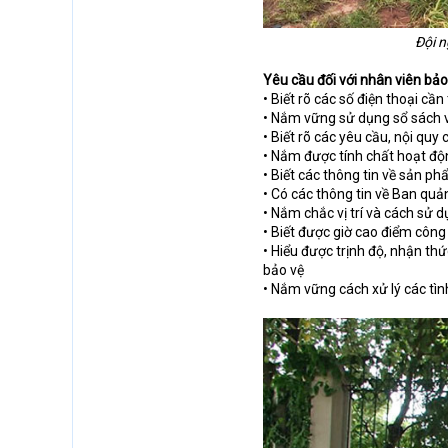
Đội n
Yêu cầu đối với nhân viên bả
• Biết rõ các số điện thoại cầ
• Nắm vững sử dụng sổ sách và
• Biết rõ các yêu cầu, nội qu
• Nắm được tính chất hoạt đ
• Biết các thông tin về sản p
• Có các thông tin về Ban qu
• Nắm chắc vị trí và cách sử
• Biết được giờ cao điểm côn
• Hiểu được trịnh độ, nhận th
bảo vệ
• Nắm vững cách xử lý các tìn