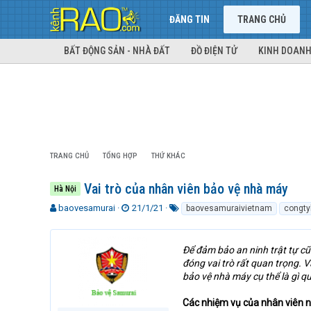
ĐĂNG TIN
TRANG CHỦ
BẤT ĐỘNG SẢN - NHÀ ĐẤT
ĐỒ ĐIỆN TỬ
KINH DOANH
TRANG CHỦ
TỔNG HỢP
THỨ KHÁC
Vai trò của nhân viên bảo vệ nhà máy
Hà Nội
T
N
T
baovesamurai
21/1/21
baovesamuraivietnam
congty
h
g
ừ
r
à
k
e
y
h
Để đảm bảo an ninh trật tự cũ
a
g
ó
đóng vai trò rất quan trọng. 
d
ử
a
bảo vệ nhà máy cụ thể là gì qu
s
i
t
Các nhiệm vụ của nhân viên 
a