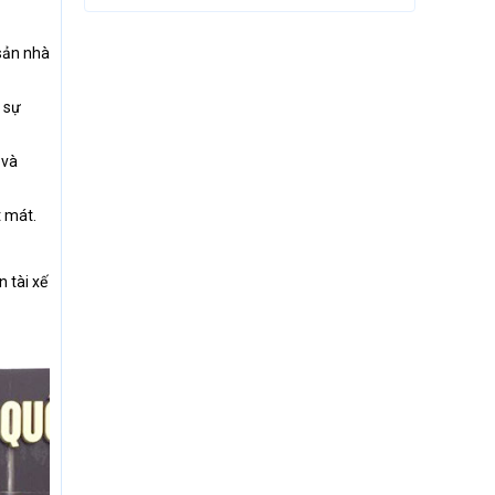
 sản nhà
 sự
 và
t mát.
 tài xế