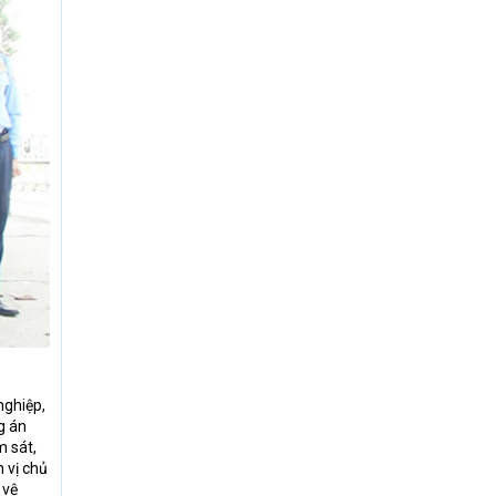
nghiệp,
g án
m sát,
n vị chủ
 vệ