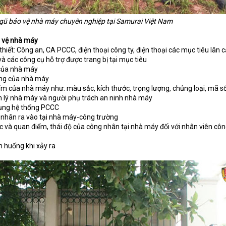
gũ bảo vệ nhà máy chuyên nghiệp tại Samurai Việt Nam
o vệ nhà máy
n thiết: Công an, CA PCCC, điện thoại công ty, điện thoại các mục tiêu lân 
 các công cụ hỗ trợ được trang bị tại mục tiêu
y của nhà máy
ộng của nhà máy
hẩm của nhà máy như: màu sắc, kích thước, trọng lượng, chủng loại, mã số,
ản lý nhà máy và người phụ trách an ninh nhà máy
 dụng hệ thống PCCC
g nhân ra vào tại nhà máy-công trường
ức và quan điểm, thái độ của công nhân tại nhà máy đối với nhân viên côn
h huống khi xảy ra