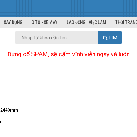
 - XÂY DỰNG
Ô TÔ - XE MÁY
LAO ĐỘNG - VIỆC LÀM
THỜI TRANG
TÌM
Đừng cố SPAM, sẽ cấm vĩnh viễn ngay và luôn
20*2440mm
im