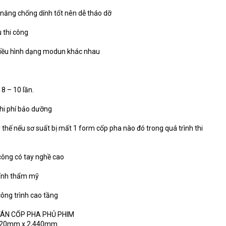
 năng chống dính tốt nên dễ tháo dỡ
u thi công
nhiều hình dạng modun khác nhau
 8 – 10 lần.
chi phí bảo dưỡng
y thế nếu sơ suất bị mất 1 form cốp pha nào đó trong quá trình thi
công có tay nghề cao
tính thẩm mỹ
công trình cao tầng
VÁN CỐP PHA PHỦ PHIM
 1,220mm x 2,440mm