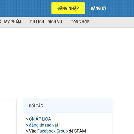
ĐĂNG NHẬP
ĐĂNG KÝ
 - MỸ PHẨM
DU LỊCH - DỊCH VỤ
TỔNG HỢP
ĐỐI TÁC
»
ỔN ÁP LIOA
»
đăng tin rao vặt
» Vào
Facebook Group
để SPAM