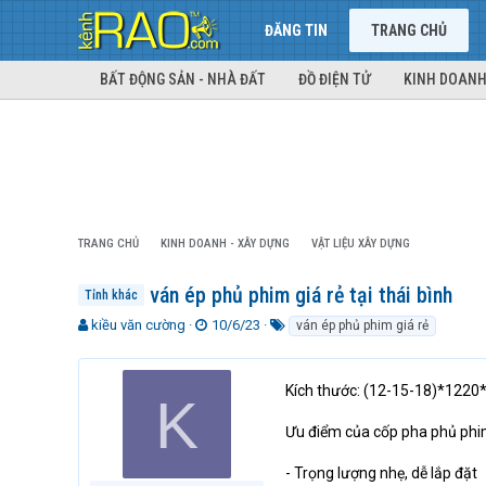
ĐĂNG TIN
TRANG CHỦ
BẤT ĐỘNG SẢN - NHÀ ĐẤT
ĐỒ ĐIỆN TỬ
KINH DOANH
TRANG CHỦ
KINH DOANH - XÂY DỰNG
VẬT LIỆU XÂY DỰNG
ván ép phủ phim giá rẻ tại thái bình
Tỉnh khác
T
N
T
kiều văn cường
10/6/23
ván ép phủ phim giá rẻ
h
g
ừ
r
à
k
e
y
h
Kích thước: (12-15-18)*12
K
a
g
ó
d
ử
a
Ưu điểm của cốp pha phủ ph
s
i
t
- Trọng lượng nhẹ, dễ lắp đặt
a