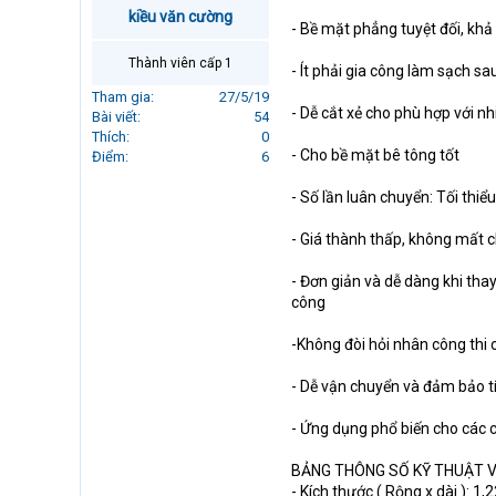
r
kiều văn cường
- Bề mặt phẳng tuyệt đối, khả
t
e
Thành viên cấp 1
- Ít phải gia công làm sạch sa
r
Tham gia
27/5/19
- Dễ cắt xẻ cho phù hợp với 
Bài viết
54
Thích
0
- Cho bề mặt bê tông tốt
Điểm
6
- Số lần luân chuyển: Tối thiểu
- Giá thành thấp, không mất 
- Đơn giản và dễ dàng khi tha
công
-Không đòi hỏi nhân công thi 
- Dễ vận chuyển và đảm bảo 
- Ứng dụng phổ biến cho các 
BẢNG THÔNG SỐ KỸ THUẬT 
- Kích thước ( Rộng x dài ):