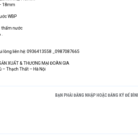
 – 18mm
 nước WBP
ng thấm nước
 .
ui lòng liên hệ: 0936413558 _0987087665
SẢN XUẤT & THƯƠNG MẠI ĐOÀN GIA
ú – Thạch Thất – Hà Nội
BẠN PHẢI ĐĂNG NHẬP HOẶC ĐĂNG KÝ ĐỂ BÌN