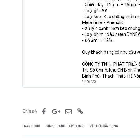
- Chiều dày : 12mm – 15mm
- Loại gỗ : AA
- Loại keo : Keo chống thấm
Melaminel / Phenolic
- Xử lý 4 cạnh : Sơn keo chố
- Loại phim : Nâu / Đen DYNEA
- Độ ẩm : < 12%.
Qúy khách hàng có nhu cầu v
CÔNG TY TNHH PHÁT TRIỂN 
Trụ Sở Chính: Khu CN Bình Ph
Bình Phú- Thạch Thất- Hà Nội
10/6/23
Facebook
Google+
Email
Link
Chia sẻ:
TRANG CHỦ
KINH DOANH - XÂY DỰNG
VẬT LIỆU XÂY DỰNG