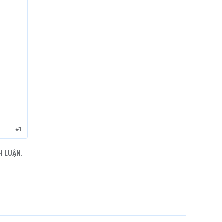
#1
H LUẬN.