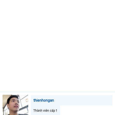
t
e
r
thienhongan
Thành viên cấp 1