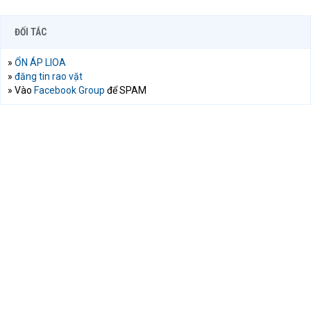
ĐỐI TÁC
»
ỔN ÁP LIOA
»
đăng tin rao vặt
» Vào
Facebook Group
để SPAM