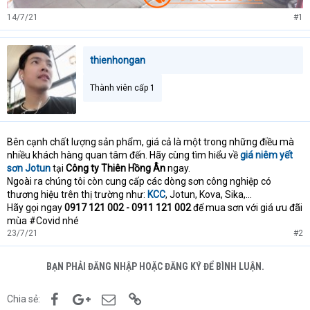
14/7/21
#1
thienhongan
Thành viên cấp 1
Bên cạnh chất lượng sản phẩm, giá cả là một trong những điều mà
nhiều khách hàng quan tâm đến. Hãy cùng tìm hiểu về
giá niêm yết
sơn Jotun
tại
Công ty Thiên Hồng Ân
ngay.
Ngoài ra chúng tôi còn cung cấp các dòng sơn công nghiệp có
thương hiệu trên thị trường như:
KCC
, Jotun, Kova, Sika,...
Hãy gọi ngay
0917 121 002 - 0911 121 002
để mua sơn với giá ưu đãi
mùa #Covid nhé
23/7/21
#2
BẠN PHẢI ĐĂNG NHẬP HOẶC ĐĂNG KÝ ĐỂ BÌNH LUẬN.
Facebook
Google+
Email
Link
Chia sẻ: