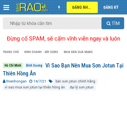
ĐĂNG NHẬP
ĐĂNG KÝ
TÌM
Đừng cố SPAM, sẽ cấm vĩnh viễn ngay và luôn
TRANG CHỦ
KINH DOANH - XÂY DỰNG
MUA BÁN QUA MẠNG
Vì Sao Bạn Nên Mua Sơn Jotun Tại
Hồ Chí Minh
Bình Dương
Thiên Hồng Ân
T
N
T
thienhongan
14/7/21
bán sơn jotun chính hãng
h
g
ừ
vì sao mua sơn jotun tại thiên hồng ân
đại lý sơn jotun
r
à
k
e
y
h
a
g
ó
d
ử
a
s
i
t
a
r