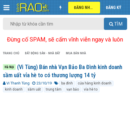
ĐĂNG NHẬP
ĐĂNG KÝ
TÌM
Đừng cố SPAM, sẽ cấm vĩnh viễn ngay và luôn
TRANG CHỦ
BẤT ĐỘNG SẢN - NHÀ ĐẤT
MUA BÁN NHÀ
(Vi Tùng) Bán nhà Vạn Bảo Ba Đình kinh doanh
Hà Nội
sầm uất vỉa hè to có thương lượng 14 tỷ
T
N
T
Vi Thanh Tùng
23/10/19
ba đình
cửa hàng kinh doanh
h
g
ừ
kinh doanh
sầm uất
trung tâm
vạn bảo
vỉa hè to
r
à
k
e
y
h
a
g
ó
d
ử
a
s
i
t
a
r