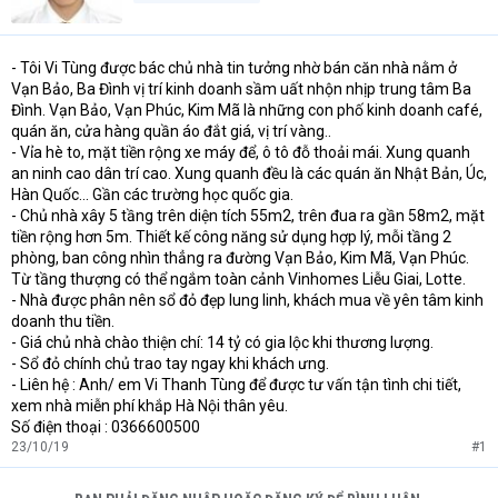
- Tôi Vi Tùng được bác chủ nhà tin tưởng nhờ bán căn nhà nằm ở
Vạn Bảo, Ba Đình vị trí kinh doanh sầm uất nhộn nhịp trung tâm Ba
Đình. Vạn Bảo, Vạn Phúc, Kim Mã là những con phố kinh doanh café,
quán ăn, cửa hàng quần áo đắt giá, vị trí vàng..
- Vỉa hè to, mặt tiền rộng xe máy để, ô tô đỗ thoải mái. Xung quanh
an ninh cao dân trí cao. Xung quanh đều là các quán ăn Nhật Bản, Úc,
Hàn Quốc... Gần các trường học quốc gia.
- Chủ nhà xây 5 tầng trên diện tích 55m2, trên đua ra gần 58m2, mặt
tiền rộng hơn 5m. Thiết kế công năng sử dụng hợp lý, mỗi tầng 2
phòng, ban công nhìn thẳng ra đường Vạn Bảo, Kim Mã, Vạn Phúc.
Từ tầng thượng có thể ngắm toàn cảnh Vinhomes Liễu Giai, Lotte.
- Nhà được phân nên sổ đỏ đẹp lung linh, khách mua về yên tâm kinh
doanh thu tiền.
- Giá chủ nhà chào thiện chí: 14 tỷ có gia lộc khi thương lượng.
- Sổ đỏ chính chủ trao tay ngay khi khách ưng.
- Liên hệ : Anh/ em Vi Thanh Tùng để được tư vấn tận tình chi tiết,
xem nhà miễn phí khắp Hà Nội thân yêu.
Số điện thoại : 0366600500
23/10/19
#1