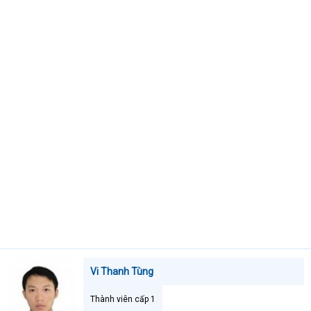
t
e
r
Vi Thanh Tùng
Thành viên cấp 1