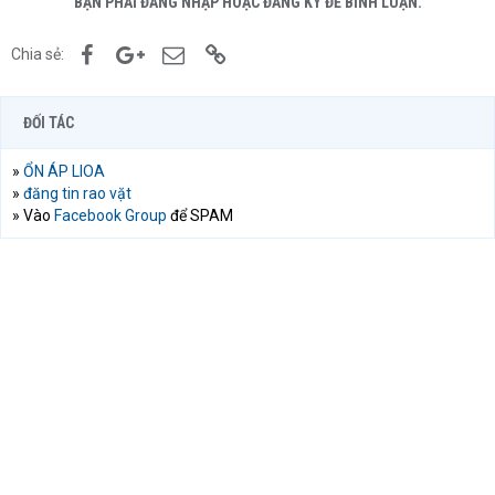
BẠN PHẢI ĐĂNG NHẬP HOẶC ĐĂNG KÝ ĐỂ BÌNH LUẬN.
Facebook
Google+
Email
Link
Chia sẻ:
ĐỐI TÁC
»
ỔN ÁP LIOA
»
đăng tin rao vặt
» Vào
Facebook Group
để SPAM