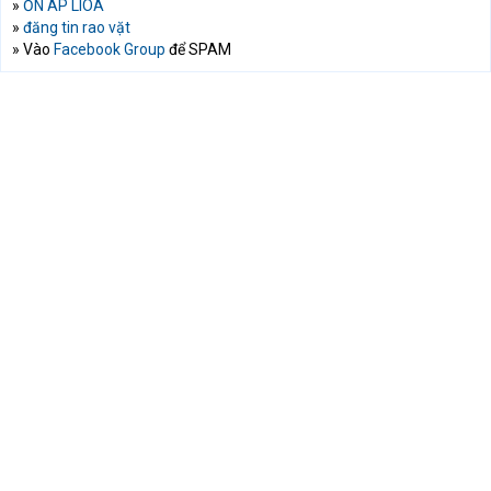
»
ỔN ÁP LIOA
»
đăng tin rao vặt
» Vào
Facebook Group
để SPAM