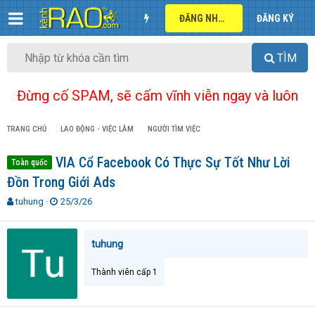
ĐĂNG NHẬP
ĐĂNG KÝ
TÌM
Đừng cố SPAM, sẽ cấm vĩnh viễn ngay và luôn
TRANG CHỦ
LAO ĐỘNG - VIỆC LÀM
NGƯỜI TÌM VIỆC
VIA Cổ Facebook Có Thực Sự Tốt Như Lời
Toàn quốc
Đồn Trong Giới Ads
T
N
tuhung
25/3/26
h
g
r
à
e
y
tuhung
a
g
d
ử
Thành viên cấp 1
s
i
t
a
r