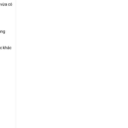
 vừa có
ùng
ắc khác