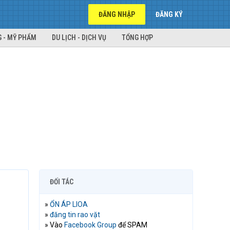
ĐĂNG NHẬP
ĐĂNG KÝ
 - MỸ PHẨM
DU LỊCH - DỊCH VỤ
TỔNG HỢP
ĐỐI TÁC
»
ỔN ÁP LIOA
»
đăng tin rao vặt
» Vào
Facebook Group
để SPAM