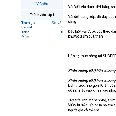
r
ViChHu
Vải
ViChHu
được dệt bằng sơ
t
e
Thành viên cấp 1
Vải dệt dạng xốp, độ dày ca
r
căng.
Tham gia
23/1/21
Bài viết
5
Đặc biệt vải được dệt theo da
Thích
0
khuyết điểm của thân.
Điểm
1
Liên hệ mua hàng tại SHO
Khăn quàng cổ
(khăn choàng 
Khăn quàng cổ (khăn choàng
kích thước nhỏ gọn. Khăn vừa 
gỡ ra, mặc vào khi ra vào nhà,
Trời trở lạnh, viêm họng, sổ 
ViChHu
để quấn cổ là một lự
người già và trẻ em.