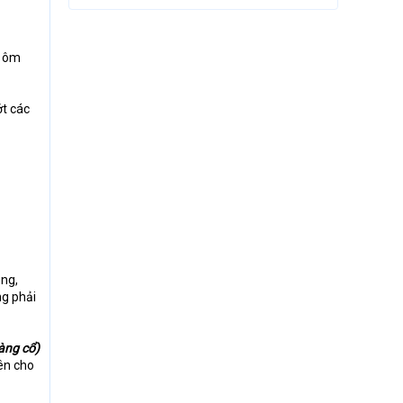
̣c ôm
́t các
ạng,
ng phải
̀ng cổ)
tiên cho