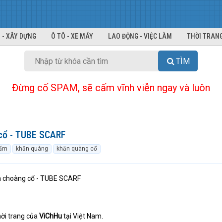
 - XÂY DỰNG
Ô TÔ - XE MÁY
LAO ĐỘNG - VIỆC LÀM
THỜI TRANG
TÌM
Đừng cố SPAM, sẽ cấm vĩnh viễn ngay và luôn
cổ - TUBE SCARF
ấm
khăn quàng
khăn quàng cổ
 choàng cổ - TUBE SCARF
hời trang của
ViChHu
tại Việt Nam.