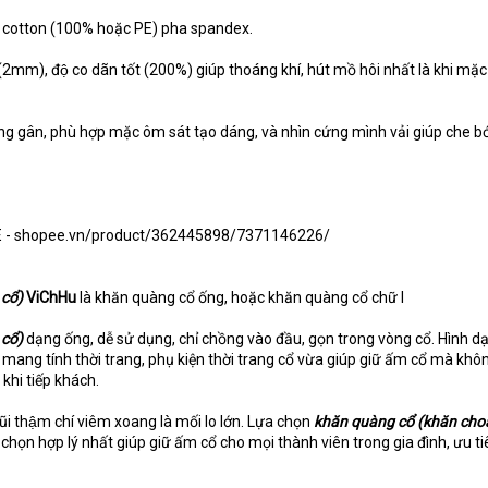
̣i cotton (100% hoặc PE) pha spandex.
o (2mm), độ co dãn tốt (200%) giúp thoáng khí, hút mồ hôi nhất là khi mă
̣ng gân, phù hợp mặc ôm sát tạo dáng, và nhìn cứng mình vải giúp che bơ
PEE - shopee.vn/product/362445898/7371146226/
cổ)
ViChHu
là khăn quàng cổ ống, hoặc khăn quàng cổ chữ I
 cổ)
dạng ống, dễ sử dụng, chỉ chồng vào đầu, gọn trong vòng cổ. Hình d
mang tính thời trang, phụ kiện thời trang cổ vừa giúp giữ ấm cổ mà khô
 khi tiếp khách.
mũi thậm chí viêm xoang là mối lo lớn. Lựa chọn
khăn quàng cổ (khăn choa
a chọn hợp lý nhất giúp giữ ấm cổ cho mọi thành viên trong gia đình, ưu 