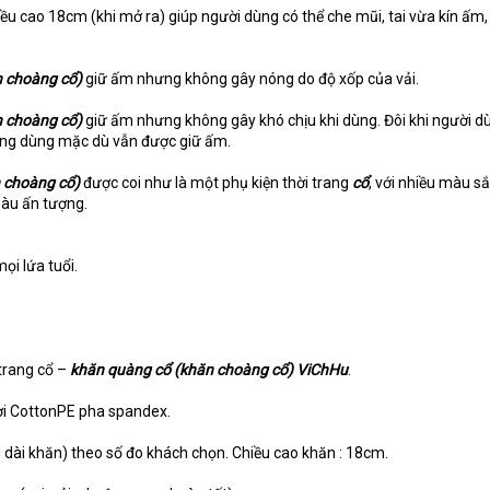
iều cao 18cm (khi mở ra) giúp người dùng có thể che mũi, tai vừa kín ấm,
 choàng cổ)
giữ ấm nhưng không gây nóng do độ xốp của vải.
 choàng cổ)
giữ ấm nhưng không gây khó chịu khi dùng. Đôi khi người d
ang dùng mặc dù vẫn được giữ ấm.
 choàng cổ)
được coi như là một phụ kiện thời trang
cổ
, với nhiều màu s
màu ấn tượng.
ọi lứa tuổi.
 trang cổ –
khăn quàng cổ (khăn choàng cổ) ViChHu
.
ợi CottonPE pha spandex.
ều dài khăn) theo số đo khách chọn. Chiều cao khăn : 18cm.