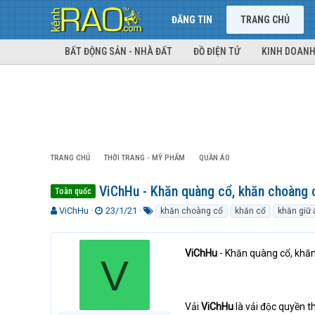
ĐĂNG TIN
TRANG CHỦ
BẤT ĐỘNG SẢN - NHÀ ĐẤT
ĐỒ ĐIỆN TỬ
KINH DOANH
TRANG CHỦ
THỜI TRANG - MỸ PHẨM
QUẦN ÁO
ViChHu - Khăn quàng cổ, khăn choàng 
Toàn quốc
T
N
T
ViChHu
23/1/21
khăn choàng cổ
khăn cổ
khăn giữ 
h
g
ừ
r
à
k
e
y
h
ViChHu
- Khăn quàng cổ, khăn
V
a
g
ó
d
ử
a
s
i
t
Vải
ViChHu
là vải độc quyền t
a