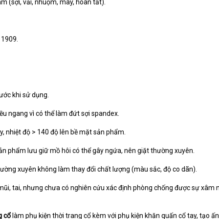
am (sợi, vải, nhuộm, may, hoàn tất).
 1909.
rước khi sử dụng.
ều ngang vì có thể làm đứt sợi spandex.
, nhiệt độ > 140 độ lên bề mặt sản phẩm.
̉n phẩm lưu giữ mồ hôi có thể gây ngứa, nên giặt thường xuyên.
ường xuyên không làm thay đổi chất lượng (màu sắc, độ co dãn).
mũi, tai, nhưng chưa có nghiên cứu xác định phòng chống được sự xâm 
 cổ
làm phụ kiện thời trang cổ kèm với phụ kiện khăn quấn cổ tay, tạo ấ