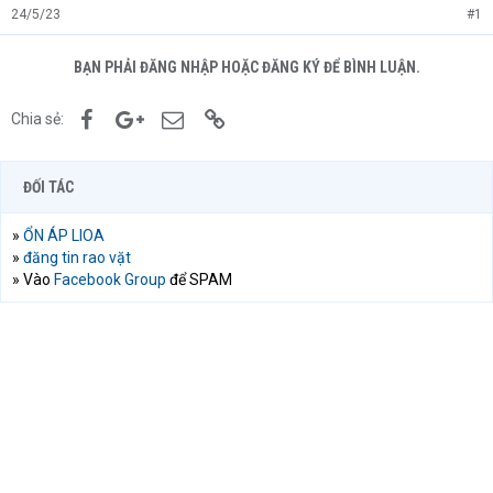
24/5/23
#1
BẠN PHẢI ĐĂNG NHẬP HOẶC ĐĂNG KÝ ĐỂ BÌNH LUẬN.
Facebook
Google+
Email
Link
Chia sẻ:
ĐỐI TÁC
»
ỔN ÁP LIOA
»
đăng tin rao vặt
» Vào
Facebook Group
để SPAM