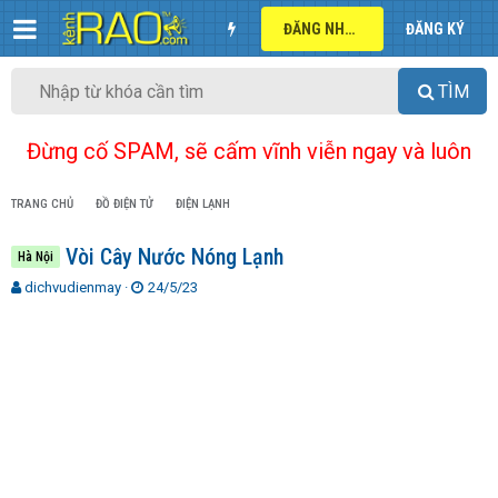
ĐĂNG NHẬP
ĐĂNG KÝ
TÌM
Đừng cố SPAM, sẽ cấm vĩnh viễn ngay và luôn
TRANG CHỦ
ĐỒ ĐIỆN TỬ
ĐIỆN LẠNH
Vòi Cây Nước Nóng Lạnh
Hà Nội
T
N
dichvudienmay
24/5/23
h
g
r
à
e
y
a
g
d
ử
s
i
t
a
r
t