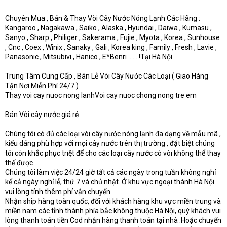
Chuyên Mua , Bán & Thay Vòi Cây Nước Nóng Lạnh Các Hãng :
Kangaroo , Nagakawa , Saiko , Alaska , Hyundai , Daiwa , Kumasu ,
Sanyo , Sharp , Philiger , Sakerama , Fujie , Myota , Korea , Sunhouse
, Cnc , Coex , Winix , Sanaky , Gali , Korea king , Family , Fresh , Lavie ,
Panasonic , Mitsubivi , Hanico , E*Benri .......!Tại Hà Nội
Trung Tâm Cung Cấp , Bán Lẻ Vòi Cây Nước Các Loại ( Giao Hàng
Tận Nơi Miễn Phí 24/7 )
Thay voi cay nuoc nong lanhVoi cay nuoc chong nong tre em
Bán Vòi cây nước giá rẻ
Chúng tôi có đủ các loại vòi cây nước nóng lạnh đa dạng về mẫu mã ,
kiểu dáng phù hợp với mọi cây nước trên thị trường , đặt biệt chúng
tôi còn khắc phục triệt để cho các loại cây nước có vòi không thể thay
thế được .
Chúng tôi làm việc 24/24 giờ tất cả các ngày trong tuần không nghỉ
kể cả ngày nghỉ lễ, thứ 7 và chủ nhật. Ở khu vực ngoại thành Hà Nội
vui lòng tính thêm phí vận chuyển.
Nhận ship hàng toàn quốc, đối với khách hàng khu vực miền trung và
miền nam các tỉnh thành phía bắc không thuộc Hà Nội, quý khách vui
lòng thanh toán tiền Cod nhận hàng thanh toán tại nhà .Hoặc chuyển