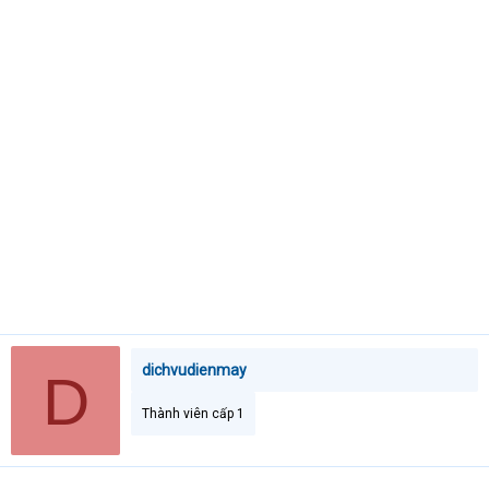
e
r
dichvudienmay
D
Thành viên cấp 1