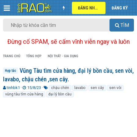
ĐĂNG NHẬP
ĐĂNG KÝ
TÌM
Đừng cố SPAM, sẽ cấm vĩnh viễn ngay và luôn
TRANG CHỦ
TỔNG HỢP
NỘI THẤT - GIA DỤNG
Vũng Tàu tìm cửa hàng, đại lý bồn cầu, sen vòi,
Hợp tác
lavabo, chậu chén ,sen cây.
T
N
T
tinhbk1
15/8/23
chậu chén
lavabo
sen cây
sen vòi
h
g
ừ
vũng tàu tìm cửa hàng
đại lý bồn cầu
r
à
k
e
y
h
a
g
ó
d
ử
a
s
i
t
a
r