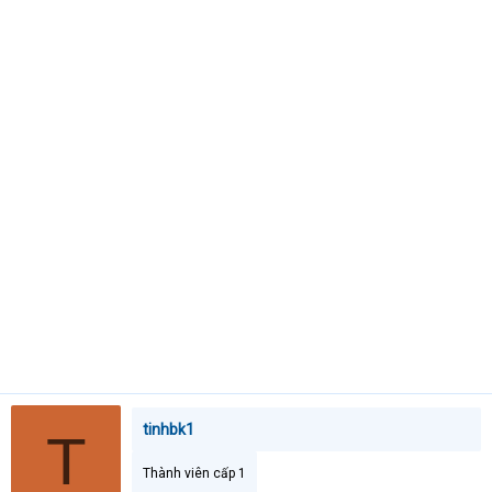
t
e
r
tinhbk1
T
Thành viên cấp 1