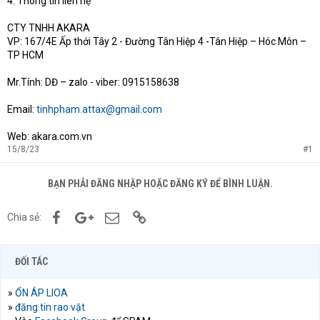
4. Thông tin liên hệ
CTY TNHH AKARA
VP: 167/4E Ấp thới Tây 2 - Đường Tân Hiệp 4 -Tân Hiệp – Hóc Môn –
TP HCM
Mr.Tính: DĐ – zalo - viber: 0915158638
Email:
tinhpham.attax@gmail.com
Web: akara.com.vn
15/8/23
#1
BẠN PHẢI ĐĂNG NHẬP HOẶC ĐĂNG KÝ ĐỂ BÌNH LUẬN.
Facebook
Google+
Email
Link
Chia sẻ:
ĐỐI TÁC
»
ỔN ÁP LIOA
»
đăng tin rao vặt