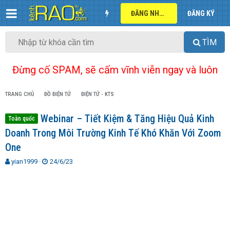
ĐĂNG NHẬP
ĐĂNG KÝ
TÌM
Đừng cố SPAM, sẽ cấm vĩnh viễn ngay và luôn
TRANG CHỦ
ĐỒ ĐIỆN TỬ
ĐIỆN TỬ - KTS
Webinar – Tiết Kiệm & Tăng Hiệu Quả Kinh
Toàn quốc
Doanh Trong Môi Trường Kinh Tế Khó Khăn Với Zoom
One
T
N
yian1999
24/6/23
h
g
r
à
e
y
a
g
d
ử
s
i
t