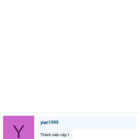
a
r
t
e
r
yian1999
Y
Thành viên cấp 1