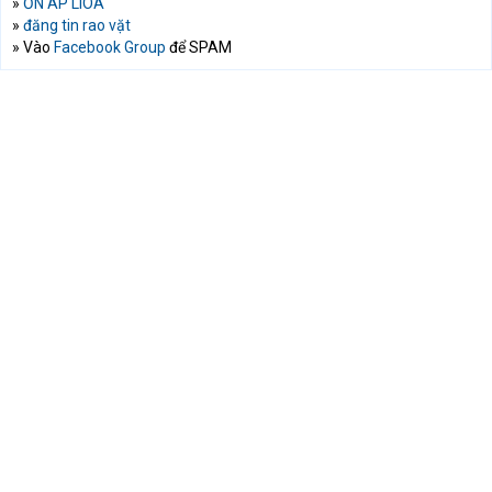
»
ỔN ÁP LIOA
»
đăng tin rao vặt
» Vào
Facebook Group
để SPAM