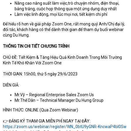
Nâng cao năng suất làm việc,trò chuyện nhóm, điện thoại,
bảng trắng, cuộc họp thông qua một ứng dụng duy nhất
Làm việc linh động, mọi lúc mọi nơi, tiết kiệm chi phí
Để hiểu rõ hơn về giải pháp Zoom One, rất mong quý Anh/Chị đại lý,
đối tác, khách hàng có thể dành thời gian để tham dự buổi webinar
cùng Du Hưng.
THÔNG TIN CHI TIẾT CHƯƠNG TRÌNH
CHỦ ĐỀ: Tiết Kiệm & Tăng Hiệu Quả Kinh Doanh Trong Môi Trường
Kinh Tế Khó Khăn Với Zoom One
THỜI GIAN: 15h00, thứ 5 ngày 29/6/2023
DIỄN GIẢ:
Mr.Vỹ – Regional Enterprise Sales Zoom Us
Mr.Thế Dân – Technical Manager Du Hưng Group
HÌNH THỨC: ONLINE (Qua Zoom Webinar)
👉 ĐĂNG KÝ THAM GIA MIỄN PHÍ NGAY TẠI ĐÂY:
https://zoom.us/webinar/register/WN_0btU9yGNR-KncwaP4bl0Sw