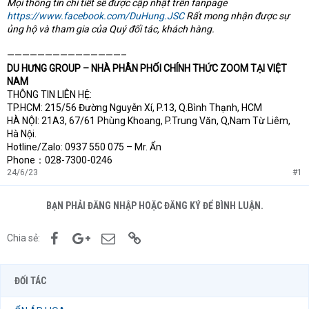
Mọi thông tin chi tiết sẽ được cập nhật trên fanpage
https://www.facebook.com/DuHung.JSC
Rất mong nhận được sự
ủng hộ và tham gia của Quý đối tác, khách hàng.
———————————————–
DU HƯNG GROUP – NHÀ PHÂN PHỐI CHÍNH THỨC ZOOM TẠI VIỆT
NAM
THÔNG TIN LIÊN HỆ:
TP.HCM: 215/56 Đường Nguyễn Xí, P.13, Q.Bình Thạnh, HCM
HÀ NỘI: 21A3, 67/61 Phùng Khoang, P.Trung Văn, Q,Nam Từ Liêm,
Hà Nội.
Hotline/Zalo: 0937 550 075 – Mr. Ẩn
Phone：028-7300-0246
24/6/23
#1
BẠN PHẢI ĐĂNG NHẬP HOẶC ĐĂNG KÝ ĐỂ BÌNH LUẬN.
Facebook
Google+
Email
Link
Chia sẻ:
ĐỐI TÁC