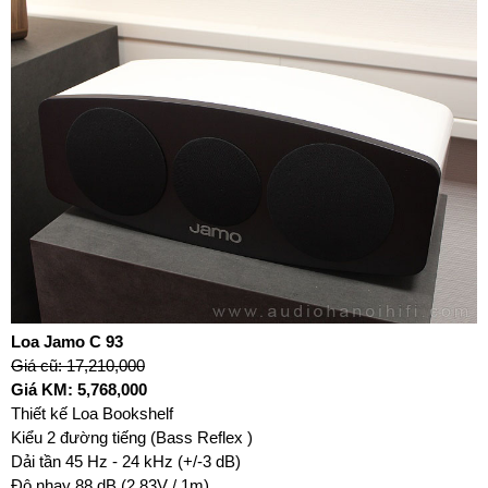
Loa Jamo C 93
Giá cũ: 17,210,000
Giá KM: 5,768,000
Thiết kế Loa Bookshelf
Kiểu 2 đường tiếng (Bass Reflex )
Dải tần 45 Hz - 24 kHz (+/-3 dB)
Độ nhạy 88 dB (2.83V / 1m)