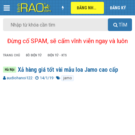
ĐĂNG NHẬP
ĐĂNG KÝ
TÌM
Đừng cố SPAM, sẽ cấm vĩnh viễn ngay và luôn
TRANG CHỦ
ĐỒ ĐIỆN TỬ
ĐIỆN TỬ - KTS
Xả hàng giá tốt vài mẫu loa Jamo cao cấp
Hà Nội
T
N
T
audiohanoi122
14/1/19
jamo
h
g
ừ
r
à
k
e
y
h
a
g
ó
d
ử
a
s
i
t
a
r
t