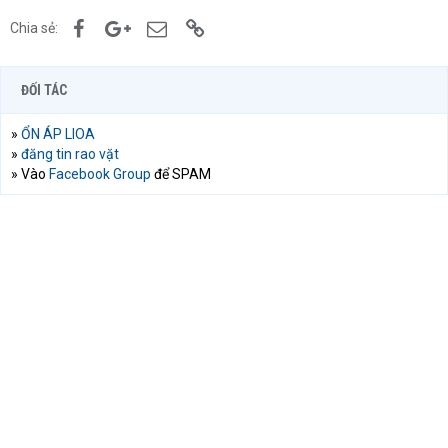
Facebook
Google+
Email
Link
Chia sẻ:
ĐỐI TÁC
»
ỔN ÁP LIOA
»
đăng tin rao vặt
» Vào
Facebook Group
để SPAM