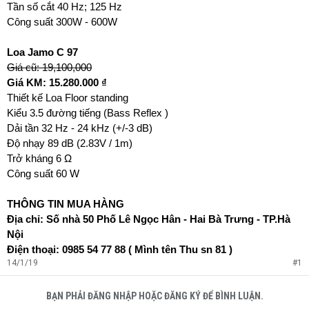
Tần số cắt 40 Hz; 125 Hz
Công suất 300W - 600W
Loa Jamo C 97
Giá cũ: 19,100,000
Giá KM: 15.280.000 ₫
Thiết kế Loa Floor standing
Kiểu 3.5 đường tiếng (Bass Reflex )
Dải tần 32 Hz - 24 kHz (+/-3 dB)
Độ nhạy 89 dB (2.83V / 1m)
Trở kháng 6 Ω
Công suất 60 W
THÔNG TIN MUA HÀNG
Địa chỉ: Số nhà 50 Phố Lê Ngọc Hân - Hai Bà Trưng - TP.Hà
Nội
Điện thoại: 0985 54 77 88 ( Mình tên Thu sn 81 )
14/1/19
#1
BẠN PHẢI ĐĂNG NHẬP HOẶC ĐĂNG KÝ ĐỂ BÌNH LUẬN.