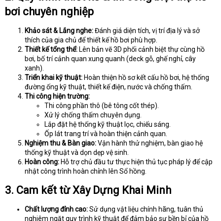
bơi chuyên nghiệp
Khảo sát & Lắng nghe:
Đánh giá diện tích, vị trí địa lý và sở
thích của gia chủ để thiết kế hồ bơi phù hợp.
Thiết kế tổng thể:
Lên bản vẽ 3D phối cảnh biệt thự cùng hồ
bơi, bố trí cảnh quan xung quanh (deck gỗ, ghế nghỉ, cây
xanh).
Triển khai kỹ thuật:
Hoàn thiện hồ sơ kết cấu hồ bơi, hệ thống
đường ống kỹ thuật, thiết kế điện, nước và chống thấm.
Thi công hiện trường:
Thi công phần thô (bê tông cốt thép).
Xử lý chống thấm chuyên dụng.
Lắp đặt hệ thống kỹ thuật lọc, chiếu sáng.
Ốp lát trang trí và hoàn thiện cảnh quan.
Nghiệm thu & Bàn giao:
Vận hành thử nghiệm, bàn giao hệ
thống kỹ thuật và dọn dẹp vệ sinh.
Hoàn công:
Hỗ trợ chủ đầu tư thực hiện thủ tục pháp lý để cập
nhật công trình hoàn chỉnh lên Sổ hồng.
3. Cam kết từ Xây Dựng Khai Minh
Chất lượng đỉnh cao:
Sử dụng vật liệu chính hãng, tuân thủ
nghiêm ngặt quy trình kỹ thuật để đảm bảo sự bền bỉ của hồ