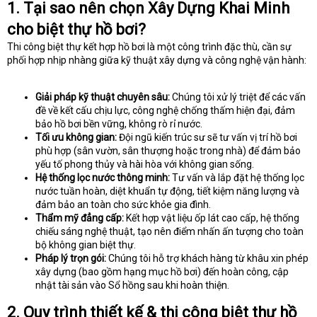
1. Tại sao nên chọn Xây Dựng Khai Minh
cho biệt thự hồ bơi?
Thi công biệt thự kết hợp hồ bơi là một công trình đặc thù, cần sự
phối hợp nhịp nhàng giữa kỹ thuật xây dựng và công nghệ vận hành:
Giải pháp kỹ thuật chuyên sâu:
Chúng tôi xử lý triệt để các vấn
đề về kết cấu chịu lực, công nghệ chống thấm hiện đại, đảm
bảo hồ bơi bền vững, không rò rỉ nước.
Tối ưu không gian:
Đội ngũ kiến trúc sư sẽ tư vấn vị trí hồ bơi
phù hợp (sân vườn, sân thượng hoặc trong nhà) để đảm bảo
yếu tố phong thủy và hài hòa với không gian sống.
Hệ thống lọc nước thông minh:
Tư vấn và lắp đặt hệ thống lọc
nước tuần hoàn, diệt khuẩn tự động, tiết kiệm năng lượng và
đảm bảo an toàn cho sức khỏe gia đình.
Thẩm mỹ đẳng cấp:
Kết hợp vật liệu ốp lát cao cấp, hệ thống
chiếu sáng nghệ thuật, tạo nên điểm nhấn ấn tượng cho toàn
bộ không gian biệt thự.
Pháp lý trọn gói:
Chúng tôi hỗ trợ khách hàng từ khâu xin phép
xây dựng (bao gồm hạng mục hồ bơi) đến hoàn công, cập
nhật tài sản vào Sổ hồng sau khi hoàn thiện.
2. Quy trình thiết kế & thi công biệt thự hồ