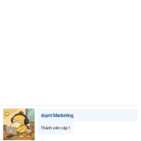
t
e
r
duynt Marketing
Thành viên cấp 1