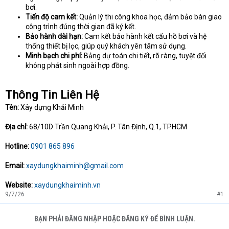
bơi.
Tiến độ cam kết:
Quản lý thi công khoa học, đảm bảo bàn giao
công trình đúng thời gian đã ký kết.
Bảo hành dài hạn:
Cam kết bảo hành kết cấu hồ bơi và hệ
thống thiết bị lọc, giúp quý khách yên tâm sử dụng.
Minh bạch chi phí:
Bảng dự toán chi tiết, rõ ràng, tuyệt đối
không phát sinh ngoài hợp đồng.
Thông Tin Liên Hệ
Tên:
Xây dựng Khải Minh
Địa chỉ:
68/10D Trần Quang Khải, P. Tân Định, Q.1, TPHCM
Hotline:
0901 865 896
Email:
xaydungkhaiminh@gmail.com
Website:
xaydungkhaiminh.vn
9/7/26
#1
BẠN PHẢI ĐĂNG NHẬP HOẶC ĐĂNG KÝ ĐỂ BÌNH LUẬN.