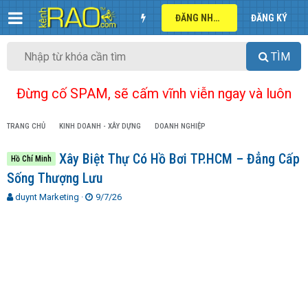
ĐĂNG NHẬP
ĐĂNG KÝ
TÌM
Đừng cố SPAM, sẽ cấm vĩnh viễn ngay và luôn
TRANG CHỦ
KINH DOANH - XÂY DỰNG
DOANH NGHIỆP
Xây Biệt Thự Có Hồ Bơi TP.HCM – Đẳng Cấp
Hồ Chí Minh
Sống Thượng Lưu
T
N
duynt Marketing
9/7/26
h
g
r
à
e
y
a
g
d
ử
s
i
t
a
r