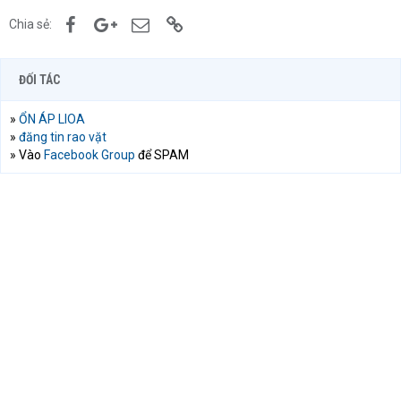
Facebook
Google+
Email
Link
Chia sẻ:
ĐỐI TÁC
»
ỔN ÁP LIOA
»
đăng tin rao vặt
» Vào
Facebook Group
để SPAM