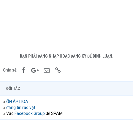
BẠN PHẢI ĐĂNG NHẬP HOẶC ĐĂNG KÝ ĐỂ BÌNH LUẬN.
Facebook
Google+
Email
Link
Chia sẻ:
ĐỐI TÁC
»
ỔN ÁP LIOA
»
đăng tin rao vặt
» Vào
Facebook Group
để SPAM