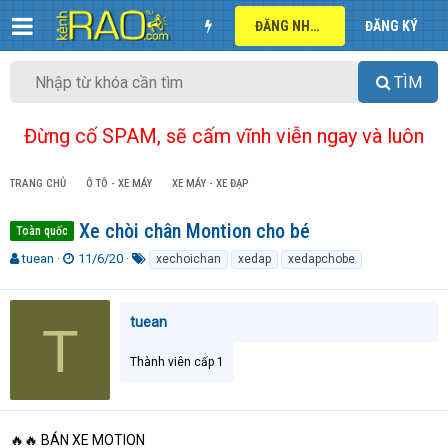
ĐĂNG NHẬP
ĐĂNG KÝ
TÌM
Đừng cố SPAM, sẽ cấm vĩnh viễn ngay và luôn
TRANG CHỦ
Ô TÔ - XE MÁY
XE MÁY - XE ĐẠP
Xe chòi chân Montion cho bé
Toàn quốc
T
N
T
tuean
11/6/20
xechoichan
xedap
xedapchobe
h
g
ừ
r
à
k
e
y
h
tuean
T
a
g
ó
d
ử
a
Thành viên cấp 1
s
i
t
a
r
t
🔥🔥 BÁN XE MOTION