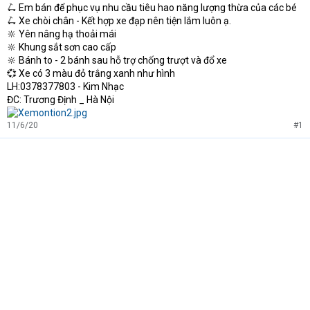
e
🛴 Em bán để phục vụ nhu cầu tiêu hao năng lượng thừa của các bé
r
🛴 Xe chòi chân - Kết hợp xe đạp nên tiện lắm luôn ạ.
🔆 Yên nâng hạ thoải mái
🔆 Khung sắt sơn cao cấp
🔆 Bánh to - 2 bánh sau hỗ trợ chống trượt và đổ xe
💞 Xe có 3 màu đỏ trắng xanh như hình
LH:0378377803 - Kim Nhạc
ĐC: Trương Định _ Hà Nội
11/6/20
#1