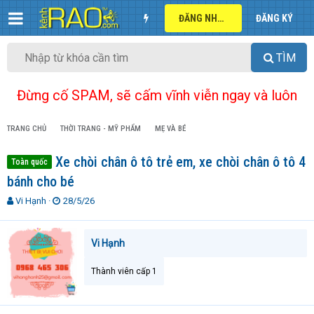
ĐĂNG NHẬP
ĐĂNG KÝ
TÌM
Đừng cố SPAM, sẽ cấm vĩnh viễn ngay và luôn
TRANG CHỦ
THỜI TRANG - MỸ PHẨM
MẸ VÀ BÉ
Xe chòi chân ô tô trẻ em, xe chòi chân ô tô 4
Toàn quốc
bánh cho bé
T
N
Vi Hạnh
28/5/26
h
g
r
à
e
y
Vi Hạnh
a
g
d
ử
Thành viên cấp 1
s
i
t
a
r