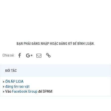
BẠN PHẢI ĐĂNG NHẬP HOẶC ĐĂNG KÝ ĐỂ BÌNH LUẬN.
Facebook
Google+
Email
Link
Chia sẻ:
ĐỐI TÁC
»
ỔN ÁP LIOA
»
đăng tin rao vặt
» Vào
Facebook Group
để SPAM