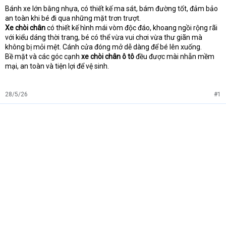
Bánh xe lớn bằng nhựa, có thiết kế ma sát, bám đường tốt, đảm bảo
t
an toàn khi bé đi qua những mặt trơn trượt.
e
r
Xe chòi chân
có thiết kế hình mái vòm độc đáo, khoang ngồi rộng rãi
với kiểu dáng thời trang, bé có thể vừa vui chơi vừa thư giãn mà
không bị mỏi mệt. Cánh cửa đóng mở dễ dàng để bé lên xuống.
Bề mặt và các góc cạnh
xe chòi chân ô tô
đều được mài nhẵn mềm
mại, an toàn và tiện lợi để vệ sinh.
28/5/26
#1