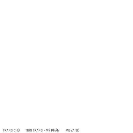
TRANG CHỦ
THỜI TRANG - MỸ PHẨM
MẸ VÀ BÉ