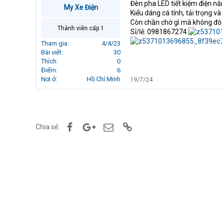
Đèn pha LED tiết kiệm điện n
r
My Xe Điện
Kiểu dáng cá tính, tải trọng 
t
Còn chần chờ gì mà không đón
e
Thành viên cấp 1
Sỉ/lẻ: 0981867274
r
Tham gia
4/4/23
Bài viết
30
Thích
0
Điểm
6
Nơi ở
Hồ Chí Minh
19/7/24
Facebook
Google+
Email
Link
Chia sẻ: