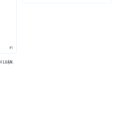
#1
H LUẬN.