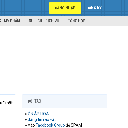
ĐĂNG NHẬP
ĐĂNG KÝ
 - MỸ PHẨM
DU LỊCH - DỊCH VỤ
TỔNG HỢP
ĐỐI TÁC
u “khắt
»
ỔN ÁP LIOA
»
đăng tin rao vặt
» Vào
Facebook Group
để SPAM