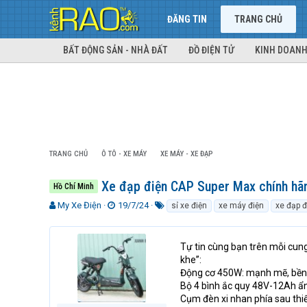
ĐĂNG TIN
TRANG CHỦ
BẤT ĐỘNG SẢN - NHÀ ĐẤT
ĐỒ ĐIỆN TỬ
KINH DOANH
TRANG CHỦ
Ô TÔ - XE MÁY
XE MÁY - XE ĐẠP
Xe đạp điện CAP Super Max chính hã
Hồ Chí Minh
T
N
T
My Xe Điện
19/7/24
sỉ xe điện
xe máy điện
xe đạp đ
h
g
ừ
r
à
k
e
y
h
Tự tin cùng bạn trên mỗi cun
a
g
ó
khe”:
d
ử
a
Động cơ 450W: mạnh mẽ, bền b
s
i
Bộ 4 bình ắc quy 48V-12Ah ẩ
t
Cụm đèn xi nhan phía sau thi
a