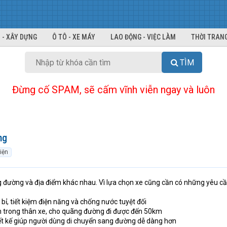
 - XÂY DỰNG
Ô TÔ - XE MÁY
LAO ĐỘNG - VIỆC LÀM
THỜI TRANG
TÌM
Đừng cố SPAM, sẽ cấm vĩnh viễn ngay và luôn
ng
iện
g đường và địa điểm khác nhau. Vì lựa chọn xe cũng cần có những yêu cầ
ỉ, tiết kiệm điện năng và chống nước tuyệt đối
n trong thân xe, cho quãng đường đi được đến 50km
ết kế giúp người dùng di chuyển sang đường dễ dàng hơn