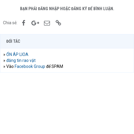
BẠN PHẢI ĐĂNG NHẬP HOẶC ĐĂNG KÝ ĐỂ BÌNH LUẬN.
Facebook
Google+
Email
Link
Chia sẻ:
ĐỐI TÁC
»
ỔN ÁP LIOA
»
đăng tin rao vặt
» Vào
Facebook Group
để SPAM