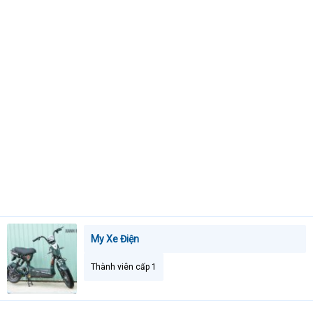
e
r
My Xe Điện
Thành viên cấp 1