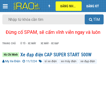
ĐĂNG NHẬP
ĐĂNG KÝ
TÌM
Đừng cố SPAM, sẽ cấm vĩnh viễn ngay và luôn
TRANG CHỦ
Ô TÔ - XE MÁY
XE MÁY - XE ĐẠP
Xe đạp điện CAP SUPER START 500W
Hồ Chí Minh
T
N
T
My Xe Điện
11/7/24
sỉ xe điện
xe máy điện
xe đạp điện
h
g
ừ
r
à
k
e
y
h
a
g
ó
d
ử
a
s
i
t
a
r
t