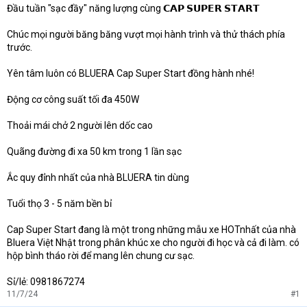
Đầu tuần "sạc đầy" năng lượng cùng 𝗖𝗔𝗣 𝗦𝗨𝗣𝗘𝗥 𝗦𝗧𝗔𝗥𝗧
Chúc mọi người băng băng vượt mọi hành trình và thử thách phía
trước.
Yên tâm luôn có BLUERA Cap Super Start đồng hành nhé!
Động cơ công suất tối đa 450W
Thoải mái chở 2 người lên dốc cao
Quãng đường đi xa 50 km trong 1 lần sạc
Ắc quy đỉnh nhất của nhà BLUERA tin dùng
Tuổi thọ 3 - 5 năm bền bỉ
Cap Super Start đang là một trong những mẫu xe HOTnhất của nhà
Bluera Việt Nhật trong phân khúc xe cho người đi học và cả đi làm. có
hộp bình tháo rời để mang lên chung cư sạc.
Sỉ/lẻ: 0981867274
11/7/24
#1