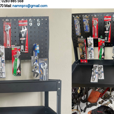
: 0283 885 568
70 Mail:
namnpro@gmail.com