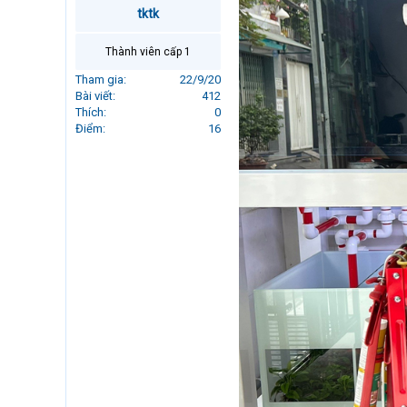
r
tktk
t
e
Thành viên cấp 1
r
Tham gia
22/9/20
Bài viết
412
Thích
0
Điểm
16