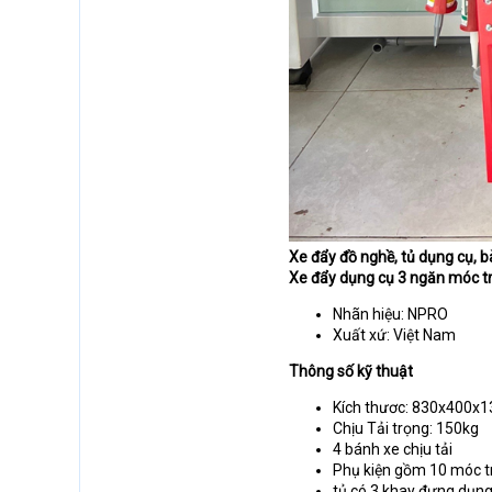
Xe đẩy đồ nghề, tủ dụng cụ, 
Xe đẩy dụng cụ 3 ngăn móc t
Nhãn hiệu: NPRO
Xuất xứ: Việt Nam
Thông số kỹ thuật
Kích thươc: 830x400
Chịu Tải trọng: 150kg
4 bánh xe chịu tải
Phụ kiện gồm 10 móc t
tủ có 3 khay đựng dụng