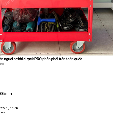
bàn nguội cơ khí được NPRO phân phối trên toàn quốc.
reo
x1385mm
reo dụng cụ
 cụ