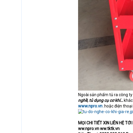
Ngoài sản phẩm tủ ra công ty 
nghề, tủ dụng cụ cơ khí…
khác 
www.npro.vn
.hoặc điện thoạ
MỌI CHI TIẾT XIN LIÊN HỆ 
ww.npro.vn ww.tktk.vn