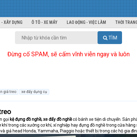
 - XÂY DỰNG
Ô TÔ - XE MÁY
LAO ĐỘNG - VIỆC LÀM
THỜI TRANG
TÌM
Đừng cố SPAM, sẽ cấm vĩnh viễn ngay và luôn
n giá treo
xe đẩy dụng cụ
treo
n gọi
kệ đựng đồ nghề, xe đẩy đồ nghề
có bánh xe tiện di chuyển. Sản p
khí trong các xưởng cơ khí, xí nghiệp hay đựng đồ nghề trong cửa hàng
 và giả head Honda, Yammaha, Piaggio hoặc thiết bị trong các hộ gia đìn