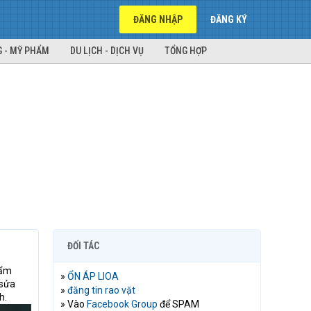
ĐĂNG NHẬP
ĐĂNG KÝ
 - MỸ PHẨM
DU LỊCH - DỊCH VỤ
TỔNG HỢP
ĐỐI TÁC
hẩm
»
ỔN ÁP LIOA
 sửa
»
đăng tin rao vặt
h.
» Vào
Facebook Group
để SPAM