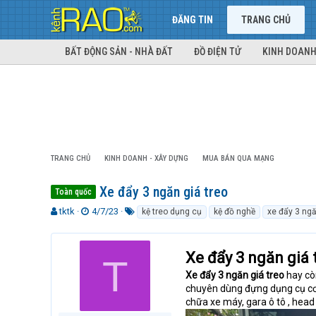
ĐĂNG TIN
TRANG CHỦ
BẤT ĐỘNG SẢN - NHÀ ĐẤT
ĐỒ ĐIỆN TỬ
KINH DOANH
TRANG CHỦ
KINH DOANH - XÂY DỰNG
MUA BÁN QUA MẠNG
Xe đẩy 3 ngăn giá treo
Toàn quốc
T
N
T
tktk
4/7/23
kệ treo dụng cụ
kệ đồ nghề
xe đẩy 3 ngă
h
g
ừ
r
à
k
e
y
h
Xe đẩy 3 ngăn giá 
T
a
g
ó
d
ử
a
Xe đẩy 3 ngăn giá treo
hay cò
s
i
chuyên dùng đựng dụng cụ cơ 
t
chữa xe máy, gara ô tô , head
a