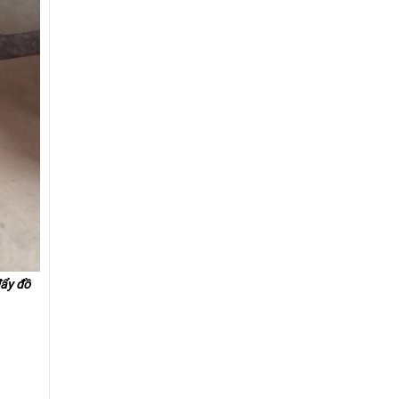
ẩy đồ