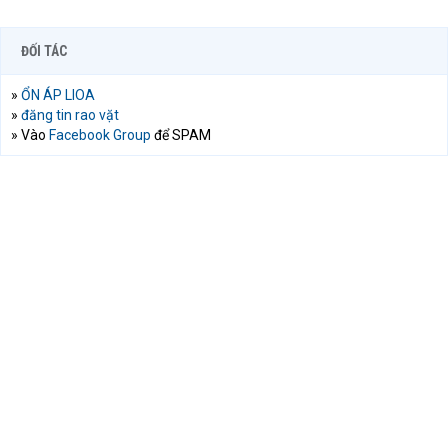
ĐỐI TÁC
»
ỔN ÁP LIOA
»
đăng tin rao vặt
» Vào
Facebook Group
để SPAM