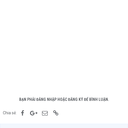
BẠN PHẢI ĐĂNG NHẬP HOẶC ĐĂNG KÝ ĐỂ BÌNH LUẬN.
Facebook
Google+
Email
Link
Chia sẻ: