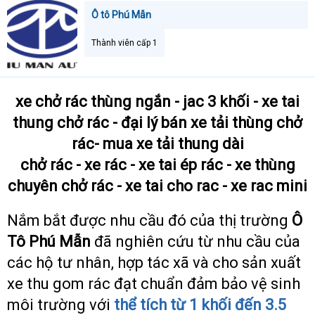
s
i
t
Ô tô Phú Mẫn
a
r
Thành viên cấp 1
t
e
r
xe chở rác thùng ngắn - jac 3 khối - xe tai
thung chở rác - đại lý bán xe tải thùng chở
rác- mua xe tải thung dài
chở rác - xe rác - xe tai ép rác - xe thùng
chuyên chở rác - xe tai cho rac - xe rac mini
Nắm bắt được nhu cầu đó của thị trường
Ô
Tô Phú Mẫn
đã nghiên cứu từ nhu cầu của
các hộ tư nhân, hợp tác xã và cho sản xuất
xe thu gom rác đạt chuẩn đảm bảo vệ sinh
môi trường với
thể tích từ 1 khối đến 3.5