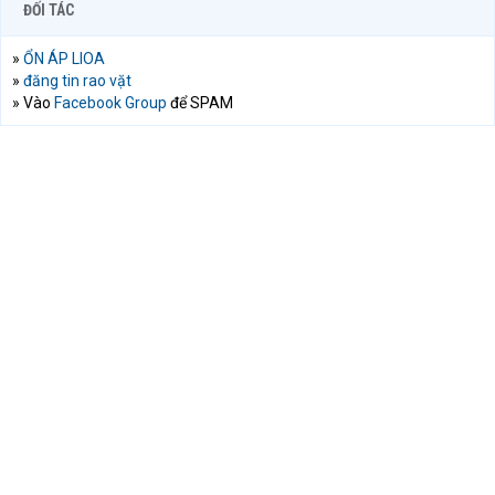
ĐỐI TÁC
»
ỔN ÁP LIOA
»
đăng tin rao vặt
» Vào
Facebook Group
để SPAM