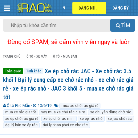
ĐĂNG NHẬP
ĐĂNG KÝ
TÌM
Đừng cố SPAM, sẽ cấm vĩnh viễn ngay và luôn
TRANG CHỦ
Ô TÔ - XE MÁY
Ô TÔ - MUA BÁN
Xe ép chở rác JAC - Xe chở rác 3.5
Toàn quốc
Tỉnh khác
khối I Đại lý cung cấp xe chở rác nhỏ - xe chở rác giá
rẻ - xe ép rác nhỏ - JAC 3 khối 5 - mua xe chở rác giá
tốt
T
N
T
Ô tô Phú Mẫn
10/6/19
mua xe chở rác giá rẻ
h
g
ừ
mua xe rác gia tốt
vay mua xe chở rác gia re
xe chuyên dùng chở rác
r
à
k
xe ép chở rác giá rẻ
xe ép chở rác mini
xe ép rác nhỏ
xe jac chở rác
e
y
h
đại lý bán xe ép rác
đai ly phan phoi xe cho rác
a
g
ó
d
ử
a