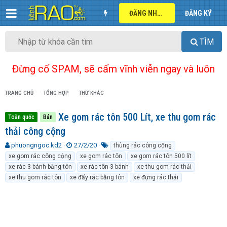
ĐĂNG NHẬP
ĐĂNG KÝ
TÌM
Đừng cố SPAM, sẽ cấm vĩnh viễn ngay và luôn
TRANG CHỦ
TỔNG HỢP
THỨ KHÁC
Xe gom rác tôn 500 Lít, xe thu gom rác
Toàn quốc
Bán
thải công cộng
T
N
T
phuongngoc.kd2
27/2/20
thùng rác công cộng
h
g
ừ
xe gom rác công cộng
xe gom rác tôn
xe gom rác tôn 500 lít
r
à
k
xe rác 3 bánh bằng tôn
xe rác tôn 3 bánh
xe thu gom rác thải
e
y
h
xe thu gom rác tôn
xe đẩy rác bằng tôn
xe đựng rác thải
a
g
ó
d
ử
a
s
i
t
a
r