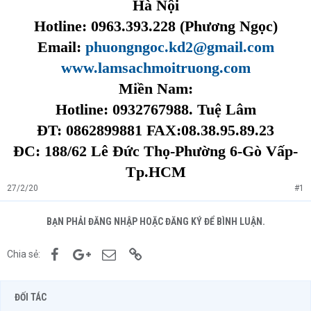
Hà Nội
Hotline: 0963.393.228 (Phương Ngọc)
Email:
phuongngoc.kd2@gmail.com
www.lamsachmoitruong.com
Miền Nam:
Hotline: 0932767988. Tuệ Lâm
ĐT: 0862899881 FAX:08.38.95.89.23
ĐC: 188/62 Lê Đức Thọ-Phường 6-Gò Vấp-
Tp.HCM
27/2/20
#1
BẠN PHẢI ĐĂNG NHẬP HOẶC ĐĂNG KÝ ĐỂ BÌNH LUẬN.
Facebook
Google+
Email
Link
Chia sẻ:
ĐỐI TÁC