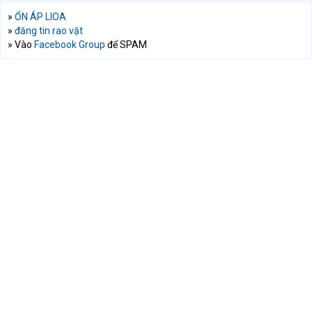
»
ỔN ÁP LIOA
»
đăng tin rao vặt
» Vào
Facebook Group
để SPAM