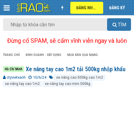
ĐĂNG NHẬP
ĐĂNG KÝ
TÌM
Đừng cố SPAM, sẽ cấm vĩnh viễn ngay và luôn
TRANG CHỦ
KINH DOANH - XÂY DỰNG
MUA BÁN QUA MẠNG
Xe nâng tay cao 1m2 tải 500kg nhập khẩu
Hồ Chí Minh
T
N
T
ctyvietxanh
10/6/24
xe nâng cao 500kg cao 1m2
h
g
ừ
xe nâng tay cao 1m2
xe nâng tay cao mini 500kg
r
à
k
e
y
h
a
g
ó
d
ử
a
s
i
t
a
r
t