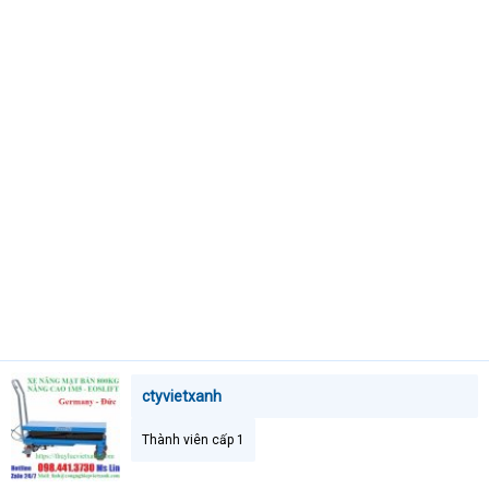
e
r
ctyvietxanh
Thành viên cấp 1