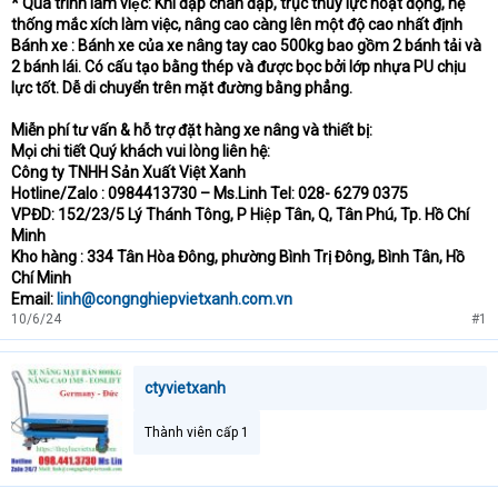
* Quá trình làm việc: Khi đạp chân đạp, trục thủy lực hoạt động, hệ
thống mắc xích làm việc, nâng cao càng lên một độ cao nhất định
Bánh xe : Bánh xe của xe nâng tay cao 500kg bao gồm 2 bánh tải và
2 bánh lái. Có cấu tạo bằng thép và được bọc bởi lớp nhựa PU chịu
lực tốt. Dễ di chuyển trên mặt đường bằng phẳng.
Miễn phí tư vấn & hỗ trợ đặt hàng xe nâng và thiết bị:
Mọi chi tiết Quý khách vui lòng liên hệ:
Công ty TNHH Sản Xuất Việt Xanh
Hotline/Zalo : 0984413730 – Ms.Linh Tel: 028- 6279 0375
VPĐD: 152/23/5 Lý Thánh Tông, P Hiệp Tân, Q, Tân Phú, Tp. Hồ Chí
Minh
Kho hàng : 334 Tân Hòa Đông, phường Bình Trị Đông, Bình Tân, Hồ
Chí Minh
Email:
linh@congnghiepvietxanh.com.vn
10/6/24
#1
ctyvietxanh
Thành viên cấp 1