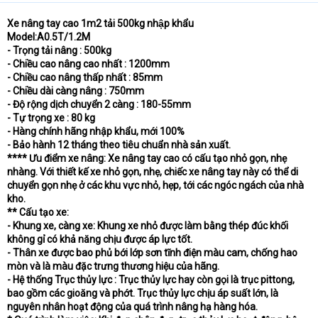
Xe nâng tay cao 1m2 tải 500kg nhập khẩu
Model:A0.5T/1.2M
- Trọng tải nâng : 500kg
- Chiều cao nâng cao nhất : 1200mm
- Chiều cao nâng thấp nhất : 85mm
- Chiều dài càng nâng : 750mm
- Độ rộng dịch chuyển 2 càng : 180-55mm
- Tự trọng xe : 80 kg
- Hàng chính hãng nhập khẩu, mới 100%
- Bảo hành 12 tháng theo tiêu chuẩn nhà sản xuất.
**** Ưu điểm xe nâng: Xe nâng tay cao có cấu tạo nhỏ gọn, nhẹ
nhàng. Với thiết kế xe nhỏ gọn, nhẹ, chiếc xe nâng tay này có thể di
chuyển gọn nhẹ ở các khu vực nhỏ, hẹp, tới các ngóc ngách của nhà
kho.
** Cấu tạo xe:
- Khung xe, càng xe: Khung xe nhỏ được làm bằng thép đúc khối
không gỉ có khả năng chịu được áp lực tốt.
- Thân xe được bao phủ bới lớp sơn tĩnh điện màu cam, chống hao
mòn và là màu đặc trưng thương hiệu của hãng.
- Hệ thống Trục thủy lực : Trục thủy lực hay còn gọi là trục pittong,
bao gồm các gioăng và phớt. Trục thủy lực chịu áp suất lớn, là
nguyên nhân hoạt động của quá trình nâng hạ hàng hóa.