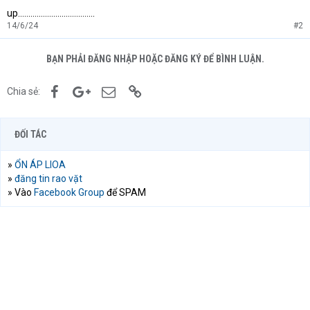
up.....................................
14/6/24
#2
BẠN PHẢI ĐĂNG NHẬP HOẶC ĐĂNG KÝ ĐỂ BÌNH LUẬN.
Facebook
Google+
Email
Link
Chia sẻ:
ĐỐI TÁC
»
ỔN ÁP LIOA
»
đăng tin rao vặt
» Vào
Facebook Group
để SPAM