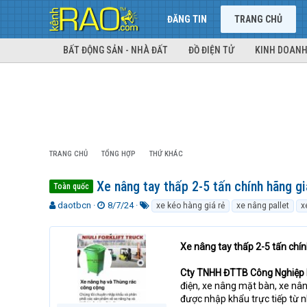
ĐĂNG TIN
TRANG CHỦ
BẤT ĐỘNG SẢN - NHÀ ĐẤT
ĐỒ ĐIỆN TỬ
KINH DOANH
TRANG CHỦ
TỔNG HỢP
THỨ KHÁC
Xe nâng tay thấp 2-5 tấn chính hãng g
Toàn quốc
T
N
T
daotbcn
8/7/24
xe kéo hàng giá rẻ
xe nâng pallet
x
h
g
ừ
r
à
k
e
y
h
Xe nâng tay thấp 2-5 tấn chí
a
g
ó
d
ử
a
Cty TNHH ĐTTB Công Nghiệp 
s
i
điện, xe nâng mặt bàn, xe nân
t
được nhập khẩu trực tiếp từ 
a