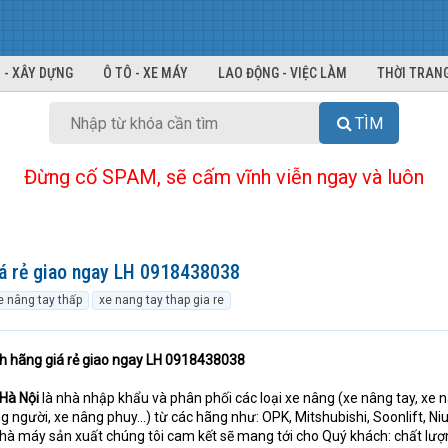
 - XÂY DỰNG
Ô TÔ - XE MÁY
LAO ĐỘNG - VIỆC LÀM
THỜI TRANG
TÌM
Đừng cố SPAM, sẽ cấm vĩnh viễn ngay và luôn
iá rẻ giao ngay LH 0918438038
e nâng tay thấp
xe nang tay thap gia re
nh hãng giá rẻ giao ngay LH 0918438038
Hà Nội
là nhà nhập khẩu và phân phối các loại xe nâng (xe nâng tay, xe 
g người, xe nâng phuy…) từ các hãng như: OPK, Mitshubishi, Soonlift, Niu
nhà máy sản xuất chúng tôi cam kết sẽ mang tới cho Quý khách: chất lư