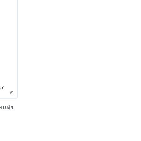
ay
#1
H LUẬN.