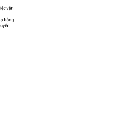
iệc vận
hạ bằng
chuyển