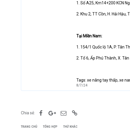
1. Số A25, Km14+200 KCN Ngọc
2. Khu 2, TT Cồn, H. Hải Hậu, 
Tại Miền Nam:
1. 154/1 Quốc lộ 1A, P. Tân Th
2. Tổ 6, Ấp Phú Thành, X. Tân 
Tags: xe nâng tay thấp, xe nan
8/7/24
Facebook
Google+
Email
Link
Chia sẻ:
TRANG CHỦ
TỔNG HỢP
THỨ KHÁC