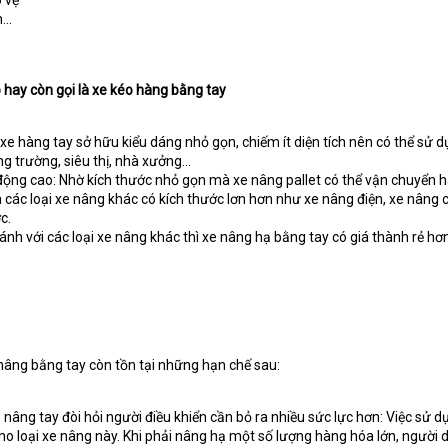
 vệ
n…
 hay còn gọi là xe kéo hàng bằng tay
xe hàng tay sở hữu kiểu dáng nhỏ gọn, chiếm ít diện tích nên có thể sử d
ng trường, siêu thị, nhà xưởng…
ơ động cao: Nhờ kích thước nhỏ gọn mà xe nâng pallet có thể vận chuyển 
 các loại xe nâng khác có kích thước lơn hơn như xe nâng điện, xe nâng 
c.
sánh với các loại xe nâng khác thì xe nâng hạ bằng tay có giá thành rẻ hơn
âng bằng tay còn tồn tại những hạn chế sau:
e nâng tay đòi hỏi người điều khiển cần bỏ ra nhiều sức lực hơn: Việc sử d
ho loại xe nâng này. Khi phải nâng hạ một số lượng hàng hóa lớn, người 