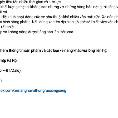
gây tiêu tốn nhiều thời gian và sức lực.
khối lượng nhẹ thì không sao nhưng với những hàng hóa nặng thì công v
t vả.
 Hiệu quả hoạt động của xe phụ thuộc khá nhiều vào mặt nền. Xe nâng 
địa hình bằng phẳng. Nếu dùng xe trên địa hình gồ ghề sẽ khiến việc vận 
rất nhiều.
p và không nâng được hàng hóa lên trên cao.
êm thông tin sản phẩm và các loại xe nâng khác vui lòng liên hệ:
iệp Hà Nội
o – ĐT/Zalo)
m
book.com/xenanghavathungraccongcong