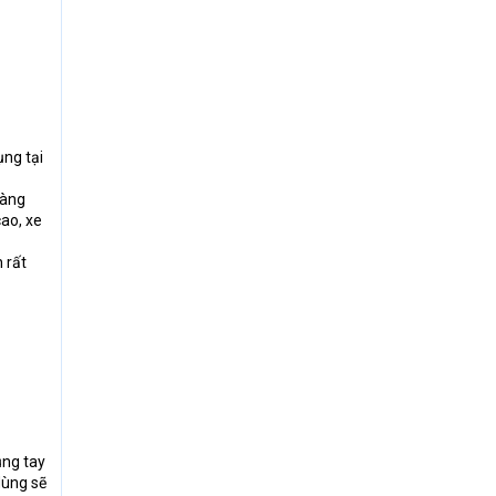
ụng tại
hàng
cao, xe
 rất
ụng tay
dùng sẽ