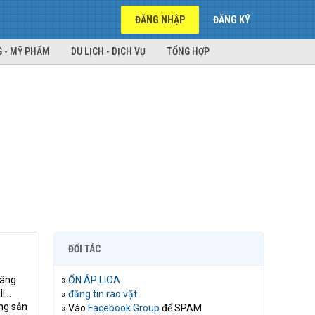
ĐĂNG NHẬP
ĐĂNG KÝ
 - MỸ PHẨM
DU LỊCH - DỊCH VỤ
TỔNG HỢP
ĐỐI TÁC
nâng
»
ỔN ÁP LIOA
li…
»
đăng tin rao vặt
ợng sản
» Vào
Facebook Group
để SPAM