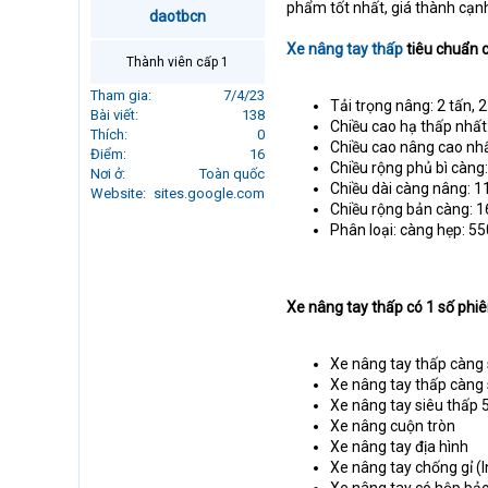
phẩm tốt nhất, giá thành cạn
r
daotbcn
t
Xe nâng tay thấp
tiêu chuẩn c
e
Thành viên cấp 1
r
Tham gia
7/4/23
Tải trọng nâng: 2 tấn, 2.
Bài viết
138
Chiều cao hạ thấp nh
Thích
0
Chiều cao nâng cao n
Điểm
16
Chiều rộng phủ bì cà
Nơi ở
Toàn quốc
Chiều dài càng nâng:
Website
sites.google.com
Chiều rộng bản càng:
Phân loại: càng hẹp:
Xe nâng tay thấp có 1 số phiê
Xe nâng tay thấp càng
Xe nâng tay thấp càng 
Xe nâng tay siêu thấ
Xe nâng cuộn tròn
Xe nâng tay địa hình
Xe nâng tay chống gỉ (