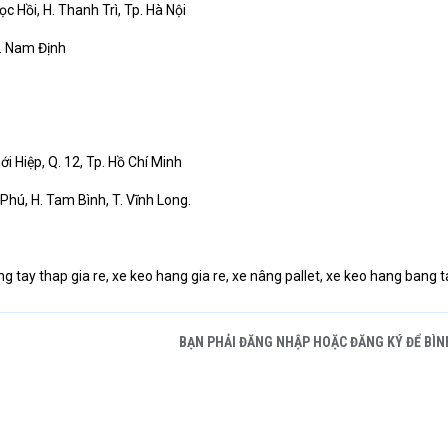
 Hồi, H. Thanh Trì, Tp. Hà Nội
T. Nam Định
ới Hiệp, Q. 12, Tp. Hồ Chí Minh
Phú, H. Tam Bình, T. Vĩnh Long.
g tay thap gia re, xe keo hang gia re, xe nâng pallet, xe keo hang bang t
BẠN PHẢI ĐĂNG NHẬP HOẶC ĐĂNG KÝ ĐỂ BÌN