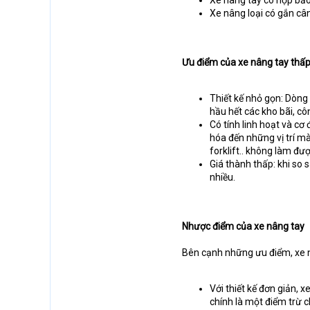
Xe nâng tay có hộp bảo
Xe nâng loại có gắn câ
Ưu điểm của xe nâng tay thấp
Thiết kế nhỏ gọn: Dòng 
hầu hết các kho bãi, cô
Có tính linh hoạt và c
hóa đến những vị trí mà
forklift.. không làm đượ
Giá thành thấp: khi so 
nhiều.
Nhược điểm của xe nâng tay
Bên cạnh những ưu điểm, xe n
Với thiết kế đơn giản, x
chính là một điểm trừ c