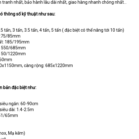
h tranh nhất, bảo hành lâu dài nhất, giao hàng nhanh chóng nhất…
ó thông số kỹ thuật như sau:
5 tấn, 3 tấn, 3.5 tấn, 4 tấn, 5 tấn ( đặc biệt có thể nâng tới 10 tấn)
ất:75/85mm
hất: 185/195mm
ng: 550/685mm
 1150/1220mm
 160mm
 550x1150mm, càng rộng: 685x1220mm
n bản đặc biệt như:
 siêu ngắn: 60-90cm
siêu dài: 1.4-2.5m
p 51/65mm
Inox, Mạ kẽm)