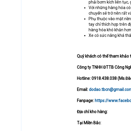
phải bơm kích liên tục, 
Với những hàng hóa có 
chuyển sẽ trở nên rất vấ
Phụ thuộc vào mặt nền:
tay chỉ thích hợp trên 
hàng hóa khó khăn hơn 
Xe có sức nâng khá thấ
Quý khách có thể tham khảo th
Công ty TNHH ĐTTB Công Ngh
Hotline: 0918.438.038 (Ms.Đà
Email:
dodao.tbcn@gmail.co
Fanpage:
https://www.face
Địa chỉ kho hàng:
Tại Miền Bắc: