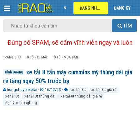
ĐĂNG NHẬP
ĐĂNG KÝ
TÌM
Đừng cố SPAM, sẽ cấm vĩnh viễn ngay và luôn
TRANG CHỦ
Ô TÔ - XE MÁY
Ô TÔ - MUA BÁN
xe tải 8 tấn máy cummins mỹ thùng dài giá
Bình Dương
rẻ tặng ngay 50% trước bạ
T
N
T
hungchuyenxetai
16/12/20
xe tải 8 t
xe tải 8 t giá rẻ
h
g
ừ
xe tải 8t
xe tải 8t thùng dài
xe tải 8t thùng dài giá rẻ
r
à
k
đại lý xe dongfeng
e
y
h
a
g
ó
d
ử
a
s
i
t
a
r