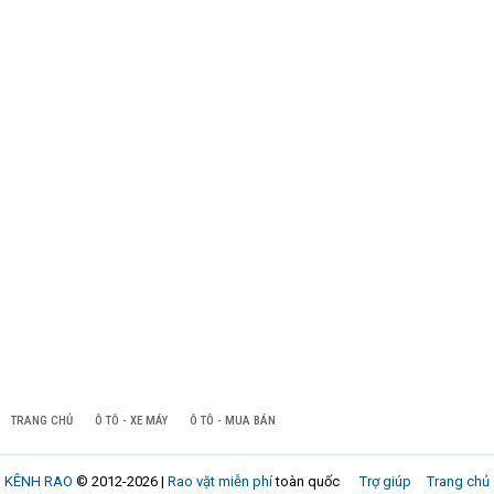
TRANG CHỦ
Ô TÔ - XE MÁY
Ô TÔ - MUA BÁN
KÊNH RAO
© 2012-2026 |
Rao vặt miễn phí
toàn quốc
Trợ giúp
Trang chủ