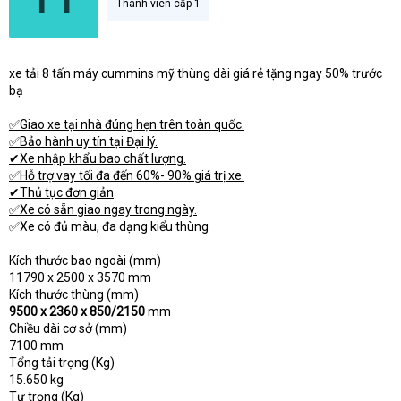
Thành viên cấp 1
xe tải 8 tấn máy cummins mỹ thùng dài giá rẻ tặng ngay 50% trước
bạ
✅Giao xe tại nhà đúng hẹn trên toàn quốc.
✅Bảo hành uy tín tại Đại lý.
✔Xe nhập khẩu bao chất lượng.
✅Hỗ trợ vay tối đa đến 60%- 90% giá trị xe.
✔Thủ tục đơn giản
✅Xe có sẵn giao ngay trong ngày.
✅Xe có đủ màu, đa dạng kiểu thùng
Kích thước bao ngoài (mm)
11790 x 2500 x 3570 mm
Kích thước thùng (mm)
9500 x 2360 x 850/2150
mm
Chiều dài cơ sở (mm)
7100 mm
Tổng tải trọng (Kg)
15.650 kg
Tự trọng (Kg)