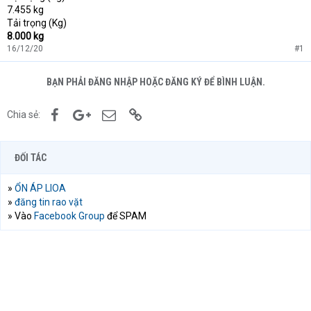
7.455 kg
Tải trọng (Kg)
8.000 kg
16/12/20
#1
BẠN PHẢI ĐĂNG NHẬP HOẶC ĐĂNG KÝ ĐỂ BÌNH LUẬN.
Facebook
Google+
Email
Link
Chia sẻ:
ĐỐI TÁC
»
ỔN ÁP LIOA
»
đăng tin rao vặt
» Vào
Facebook Group
để SPAM