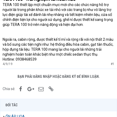
TERA 100 thiết lập một chuẩn mực mới cho các chức năng hỗ trợ
người lái trong phân khúc xe tải nhỏ với các trang bị như vô lăng trợ
lực điện giúp tài xế đánh lái nhẹ nhàng và tiết kiệm nhiên liệu, cửa sổ
chỉnh điện tiện lợi cho người sử dụng, ghế nỉ được thiết kế sang trọng
giúp TERA 100 trở nên năng động và hiện đại hơn.
Ngoài ra, cabin rộng, được thiết kế tỉ mỉ và rộng rãi với nội thất 2 màu
và bổ sung các tiện nghi như: hệ thống điều hòa cabin, gạt tàn thuốc,
hộp đựng tài liệu. TERA 100 mang lại cho người lái những trải
nghiệm hoàn toàn khác biệt như một chiếc sedan thực thụ.
Hotline: 0938468539
4/9/19
#1
BẠN PHẢI ĐĂNG NHẬP HOẶC ĐĂNG KÝ ĐỂ BÌNH LUẬN.
Facebook
Google+
Email
Link
Chia sẻ:
ĐỐI TÁC
»
ỔN ÁP LIOA