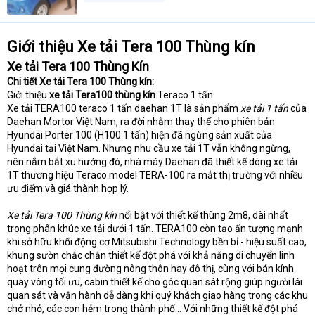
Giới thiệu Xe tải Tera 100 Thùng kín
Xe tải Tera 100 Thùng Kín
Chi tiết Xe tải Tera 100 Thùng kín:
Giới thiệu
xe tải Tera100 thùng kín
Teraco 1 tấn
Xe tải TERA100 teraco 1 tấn daehan 1T là sản phẩm
xe tải 1 tấn
của
Daehan Mortor Việt Nam, ra đời nhằm thay thế cho phiên bản
Hyundai Porter 100 (H100 1 tấn) hiện đã ngừng sản xuất của
Hyundai tại Việt Nam. Nhưng nhu cầu xe tải 1T vẫn không ngừng,
nên nắm bắt xu hướng đó, nhà máy Daehan đã thiết kế dòng xe tải
1T thương hiệu Teraco model TERA-100 ra mắt thị trường với nhiều
ưu điểm và giá thành hợp lý.
Xe tải Tera 100 Thùng kín
nổi bật với thiết kế thùng 2m8, dài nhất
trong phân khúc xe tải dưới 1 tấn. TERA100 còn tạo ấn tượng mạnh
khi sở hữu khối động cơ Mitsubishi Technology bền bỉ - hiệu suất cao,
khung sườn chắc chắn thiết kế đột phá với khả năng di chuyển linh
hoạt trên mọi cung đường nông thôn hay đô thị, cùng với bán kính
quay vòng tối ưu, cabin thiết kế cho góc quan sát rộng giúp người lái
quan sát và vận hành dễ dàng khi quý khách giao hàng trong các khu
chở nhỏ, các con hẻm trong thành phố... Với những thiết kế đột phá