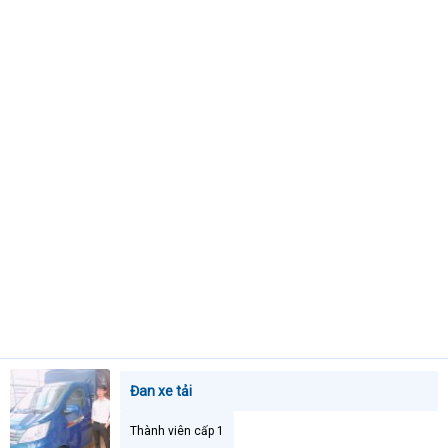
t
e
r
Đan xe tải
Thành viên cấp 1