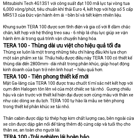
Mitsubishi Tech 4G13S1 với công suất đạt 100 mã lực tại vòng tua
6,000 vòng/phút, tiêu chuẩn khí thải Euro 4, kết hợp với hộp số 5 cấp
MR513 của Đức vận hành êm ái –bền bỉ và tiết kiệm nhiên liệu.
Khung sườn TERA 100 được sơn tĩnh điện và gia cố với 8 dầm chắc
chắn, kết hợp với hệ thống treo sau - 6 nhíp lá chịu lực giúp xe vận
hành êm ái trong quá trình vận chuyển hàng hóa.
TERA 100 - Thùng dài ưu việt cho hiệu quả tối đa
Thùng xe luôn là một trong những tiêu chí hàng đầu khi lựa chọn
một sản phẩm xe tải. Thấu hiểu được điều này TERA 100 có thiết kế
thùng dài đến 2800mm- dài nhất trong phân khúc, giúp hoạt động
kinh doanh của bạn trở nên linh hoạt – hiệu quả hơn.
TERA 100 - Tiên phong thiết kế mới
Mặt Ga-lăng của TERA 100 được trau chuốt tỉ mỉ sắc nét kết hợp với
cụm đèn Halogen tôn lên vẻ của một chiếc xe tải nhỏ . Gương chiếu
hậu và cản trước với thiết kế hiện đại được sơn cùng màu với thân xe
như các dòng xe du lịch. TERA 100 tự hào là mẫu xe tiên phong
trong thiết kế phân khúc xe tải nhỏ.
Thân cabin được dập từ thép hợp kim chất lượng cao, bên ngoài cửa
xe còn được dập gân nổi để tăng thêm độ cứng cáp và tuổi thọ cho
thân xe, an toàn cho người lái.
TERA 100 -Trải nghiệm lái hoàn hảo