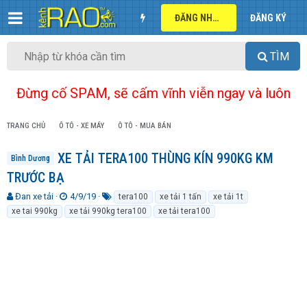
ĐĂNG NHẬP
ĐĂNG KÝ
TÌM
Đừng cố SPAM, sẽ cấm vĩnh viễn ngay và luôn
TRANG CHỦ
Ô TÔ - XE MÁY
Ô TÔ - MUA BÁN
XE TẢI TERA100 THÙNG KÍN 990KG KM
Bình Dương
TRƯỚC BẠ
T
N
T
Đan xe tải
4/9/19
tera100
xe tải 1 tấn
xe tải 1t
h
g
ừ
xe tai 990kg
xe tải 990kg tera100
xe tải tera100
r
à
k
e
y
h
a
g
ó
d
ử
a
s
i
t
a
r