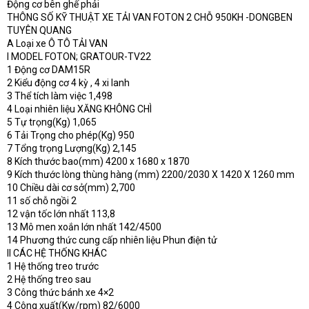
Động cơ bên ghế phải
THÔNG SỐ KỸ THUẬT XE TẢI VAN FOTON 2 CHỖ 950KH -DONGBEN
TUYÊN QUANG
A Loại xe Ô TÔ TẢI VAN
I MODEL FOTON; GRATOUR-TV22
1 Động cơ DAM15R
2 Kiểu động cơ 4 kỳ , 4 xi lanh
3 Thể tích làm việc 1,498
4 Loại nhiên liệu XĂNG KHÔNG CHÌ
5 Tự trọng(Kg) 1,065
6 Tải Trọng cho phép(Kg) 950
7 Tổng trọng Lượng(Kg) 2,145
8 Kích thước bao(mm) 4200 x 1680 x 1870
9 Kích thước lòng thùng hàng (mm) 2200/2030 X 1420 X 1260 mm
10 Chiều dài cơ sở(mm) 2,700
11 số chỗ ngồi 2
12 vận tốc lớn nhất 113,8
13 Mô men xoắn lớn nhất 142/4500
14 Phương thức cung cấp nhiên liệu Phun điện tử
II CÁC HỆ THỐNG KHÁC
1 Hệ thống treo trước
2 Hệ thống treo sau
3 Công thức bánh xe 4×2
4 Công xuất(Kw/rpm) 82/6000