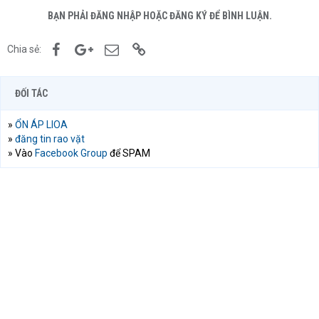
BẠN PHẢI ĐĂNG NHẬP HOẶC ĐĂNG KÝ ĐỂ BÌNH LUẬN.
Facebook
Google+
Email
Link
Chia sẻ:
ĐỐI TÁC
»
ỔN ÁP LIOA
»
đăng tin rao vặt
» Vào
Facebook Group
để SPAM