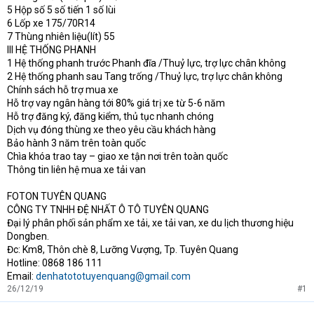
5 Hộp số 5 số tiến 1 số lùi
6 Lốp xe 175/70R14
7 Thùng nhiên liệu(lít) 55
III HỆ THỐNG PHANH
1 Hệ thống phanh trước Phanh đĩa /Thuỷ lực, trợ lực chân không
2 Hệ thống phanh sau Tang trống /Thuỷ lực, trợ lực chân không
Chính sách hỗ trợ mua xe
Hỗ trợ vay ngân hàng tới 80% giá trị xe từ 5-6 năm
Hỗ trợ đăng ký, đăng kiểm, thủ tục nhanh chóng
Dịch vụ đóng thùng xe theo yêu cầu khách hàng
Bảo hành 3 năm trên toàn quốc
Chìa khóa trao tay – giao xe tận nơi trên toàn quốc
Thông tin liên hệ mua xe tải van
FOTON TUYÊN QUANG
CÔNG TY TNHH ĐỆ NHẤT Ô TÔ TUYÊN QUANG
Đại lý phân phối sản phẩm xe tải, xe tải van, xe du lịch thương hiệu
Dongben.
Đc: Km8, Thôn chè 8, Lưỡng Vượng, Tp. Tuyên Quang
Hotline: 0868 186 111
Email:
denhatototuyenquang@gmail.com
26/12/19
#1