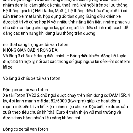
nhằm đem lại cảm giác dễ chịu, thoải mái khi ngồi trên xe lưu thông.
Hệ thống giải trí ( FM, Radio, Mp3..), hệ thống điều hòa được bố trí có
sẵn trên xe mát lạnh, hộp đựng đồ tiện dụng. Bảng điều khiển xe
được bố trí vô cùng hợp lý với nhiều tính năng tiên tiến, nhằm phục vụ
nhu cầu sử dụng cho người lái, giúp người lái điều chỉnh một cách dễ
dàng các tính năng khi đang lưu thông trên đường
noi thát sang trọng xe tải van foton
KHÔNG GIAN CABIN RỘNG DÃI
Vô lăng 3 chấu dễ dàng điều chỉnh – Bảng điều khiển. đồng hồ taplo
được bố trí hợp lý, nổi bật các thông số giúp người lái dễ kiểm soát khi
lái xe
Vô lằng 3 chấu xe tải van foton
Động cơ xe tải van foton
Xe tải Foton TV22 2 chỗ ngồi được chạy trên nền động cơ DAM15R, 4
kỳ, 4 xi lanh mạnh mẽ đạt 82/6000 (Kw/rpm) giúp xe hoạt động
mạnh mẽ, bền bỉ và tiết kiệm nhiên liệu cho xe. Đặc biết, xe được sản
xuất theo tiêu chuẩn khí thải Euro 4 thân thiện với môi trường và
được chạy bằng nhiên liệu xăng không chì.
Đông cơ xe tải van foton