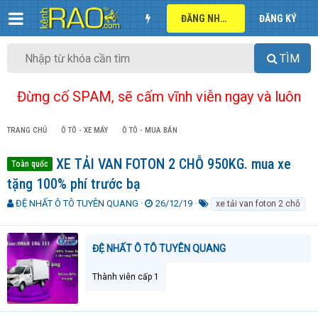
ĐĂNG NHẬP
ĐĂNG KÝ
TÌM
Đừng cố SPAM, sẽ cấm vĩnh viễn ngay và luôn
TRANG CHỦ
Ô TÔ - XE MÁY
Ô TÔ - MUA BÁN
XE TẢI VAN FOTON 2 CHỖ 950KG. mua xe
Toàn quốc
tặng 100% phí trước bạ
T
N
T
ĐỆ NHẤT Ô TÔ TUYÊN QUANG
26/12/19
xe tải van foton 2 chỗ
h
g
ừ
r
à
k
e
y
h
ĐỆ NHẤT Ô TÔ TUYÊN QUANG
a
g
ó
d
ử
a
Thành viên cấp 1
s
i
t
a
r