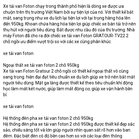
t
Xe tải van Foton chạy trong thành phố hiện là dòng xe được ưa
e
chuộn trên thị trường Việt Nam bởi sự tiện lợi của nó. Với thiết kế bắt
r
mắt, sang trọng như xe du lịch lại tiện lợi với tại trọng hàng hóa lên
đến 950kg. Khoan chứa hàng hóa tiện lợi giúp chiếc xe bán tải trở nên
thu hút với người tiêu dùng. Bắt được nhu cầu đó của thị trường. Nhà
máy Foton đã cho ra đời chiếc xe tải van Foton GRATOUR-TV22 2
chỗ ngồi ưu điểm vượt trội so với các xe cùng phân khúc.
xe tải van foton
Ngoại thất xe tải van foton 2 chỗ 950kg
Xe tải van Foton Gratour 2 chỗ ngồi có thiết kế ngoại thất vô cùng
sang trọng. hiện đại đạt tiêu chuẩn xe du lịch giúp xe trở nên bắt mắt
người tiêu dùng. Mặt ga lăng được thiết kế theo tiêu chuẩn khí động
học làm mát két nước, giúp làm mát động cơ, giúp xe vận hành bền
bỉ.
xe tải van foton
Hệ thống đèn pha xe tải van foton 2 chỗ 950kg
Hệ thống đèn pha xe tải van foton 2 chỗ 950kg được thiết kế đẹp sắc
sảo, chiếu sáng tốt và lớn giúp người nhìn quan sát rõ hơn vào ban
đêm. Đặc biệt đèn có độ bền cao hơn so với các loại đèn thông