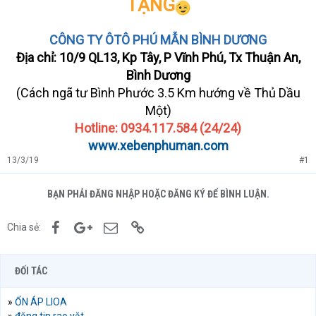
TẶNG
CÔNG TY ÔTÔ PHÚ MẪN BÌNH DƯƠNG
Địa chỉ: 10/9 QL13, Kp Tây, P Vĩnh Phú, Tx Thuận An,
Bình Dương
(Cách ngã tư Bình Phước 3.5 Km hướng về Thủ Dầu
Một)
Hotline: 0934.117.584 (24/24)
www.xebenphuman.com
13/3/19
#1
BẠN PHẢI ĐĂNG NHẬP HOẶC ĐĂNG KÝ ĐỂ BÌNH LUẬN.
Facebook
Google+
Email
Link
Chia sẻ:
ĐỐI TÁC
»
ỔN ÁP LIOA