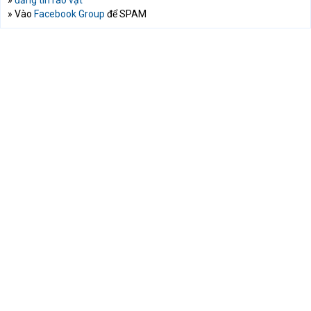
»
đăng tin rao vặt
» Vào
Facebook Group
để SPAM