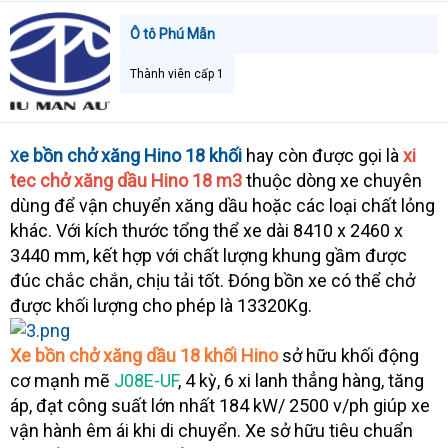
Ô tô Phú Mẫn
Thành viên cấp 1
e bồn chở xăng Hino 18 khối
hay còn được gọi là
xi
X
tec chở xăng dầu Hino 18 m3
thuộc dòng xe chuyên
dùng để vận chuyển xăng dầu hoặc các loại chất lỏng
khác. Với kích thước tổng thể xe dài 8410 x 2460 x
3440 mm, kết hợp với chất lượng khung gầm được
đúc chắc chắn, chịu tải tốt. Đóng bồn xe có thể chở
được khối lượng cho phép là 13320Kg.
Xe bồn chở xăng dầu 18 khối Hino
sở hữu khối động
cơ mạnh mẽ
J08E-UF
, 4 kỳ, 6 xi lanh thẳng hàng, tăng
áp, đạt công suất lớn nhất 184 kW/ 2500 v/ph giúp xe
vận hành êm ái khi di chuyển. Xe sở hữu tiêu chuẩn