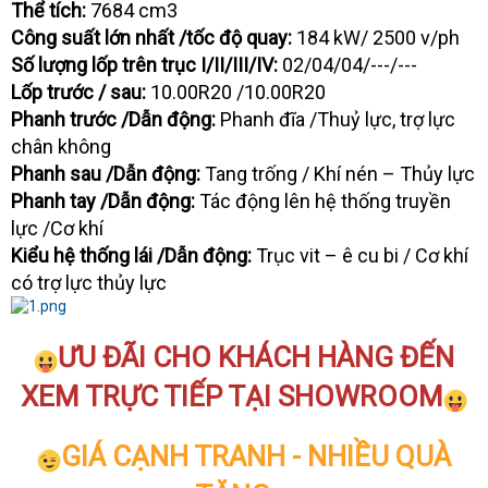
Thể tích:
7684 cm3
Công suất lớn nhất /tốc độ quay:
184 kW/ 2500 v/ph
Số lượng lốp trên trục I/II/III/IV:
02/04/04/---/---
Lốp trước / sau:
10.00R20 /10.00R20
Phanh trước /Dẫn động:
Phanh đĩa /Thuỷ lực, trợ lực
chân không
Phanh sau /Dẫn động:
Tang trống / Khí nén – Thủy lực
Phanh tay /Dẫn động:
Tác động lên hệ thống truyền
lực /Cơ khí
Kiểu hệ thống lái /Dẫn động:
Trục vit – ê cu bi / Cơ khí
có trợ lực thủy lực
ƯU ĐÃI CHO KHÁCH HÀNG ĐẾN
XEM TRỰC TIẾP TẠI SHOWROOM
GIÁ CẠNH TRANH - NHIỀU QUÀ