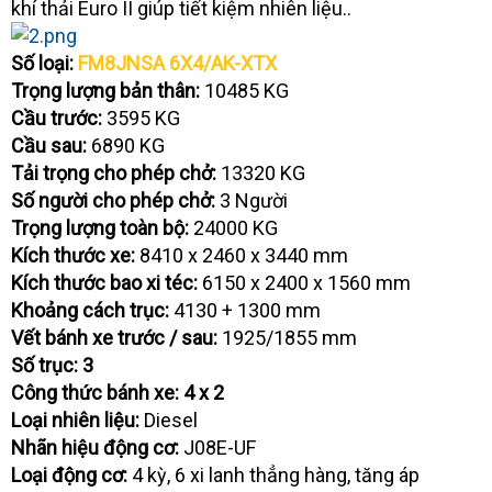
khí thải Euro II giúp tiết kiệm nhiên liệu..
Số loại:
FM8JNSA 6X4/AK-XTX
Trọng lượng bản thân:
10485 KG
Cầu trước:
3595 KG
Cầu sau:
6890 KG
Tải trọng cho phép chở:
13320 KG
Số người cho phép chở:
3 Người
Trọng lượng toàn bộ:
24000 KG
Kích thước xe:
8410 x 2460 x 3440 mm
Kích thước bao xi téc:
6150 x 2400 x 1560 mm
Khoảng cách trục:
4130 + 1300 mm
Vết bánh xe trước / sau:
1925/1855 mm
Số trục: 3
Công thức bánh xe: 4 x 2
Loại nhiên liệu:
Diesel
Nhãn hiệu động cơ:
J08E-UF
Loại động cơ:
4 kỳ, 6 xi lanh thẳng hàng, tăng áp