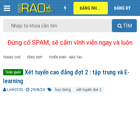
ĐĂNG NHẬP
ĐĂNG KÝ
TÌM
Đừng cố SPAM, sẽ cấm vĩnh viễn ngay và luôn
TRANG CHỦ
TỔNG HỢP
TUYỂN SINH - ĐÀO TẠO
Xét tuyển cao đẳng đợt 2 : tập trung và E-
Toàn quốc
learning
T
N
T
Linh0102
29/8/24
học bổng
xét tuyển đợt 2
h
g
ừ
r
à
k
e
y
h
a
g
ó
d
ử
a
s
i
t
a
r