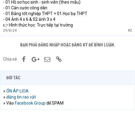
- 01 Hồ sơ học sinh - sinh viên (theo mẫu)
- 01 Căn cước công dân
- 01 Bẳng tốt nghiệp THPT + 01 Học bạ THPT
- 04 Ảnh 4 x 6 & 02 ảnh 3 x 4
👉 Hình thức học: Trực tiếp tại trường
29/8/24
#2
BẠN PHẢI ĐĂNG NHẬP HOẶC ĐĂNG KÝ ĐỂ BÌNH LUẬN.
Facebook
Google+
Email
Link
Chia sẻ:
ĐỐI TÁC
»
ỔN ÁP LIOA
»
đăng tin rao vặt
» Vào
Facebook Group
để SPAM