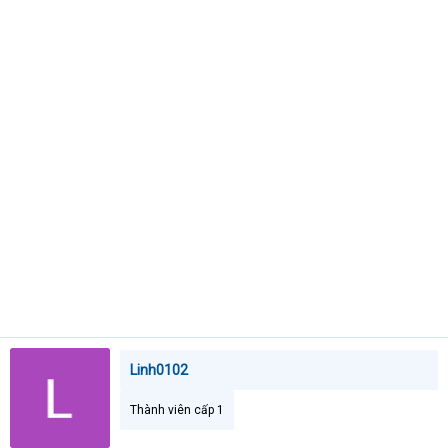
t
e
r
Linh0102
Thành viên cấp 1