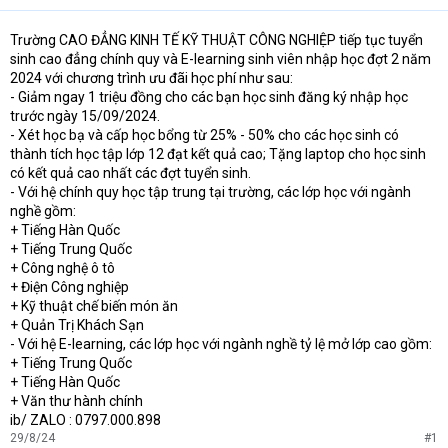
Trường CAO ĐẲNG KINH TẾ KỸ THUẬT CÔNG NGHIỆP tiếp tục tuyển
sinh cao đẳng chính quy và E-learning sinh viên nhập học đợt 2 năm
2024 với chương trình ưu đãi học phí như sau:
- Giảm ngay 1 triệu đồng cho các bạn học sinh đăng ký nhập học
trước ngày 15/09/2024.
- Xét học bạ và cấp học bổng từ 25% - 50% cho các học sinh có
thành tích học tập lớp 12 đạt kết quả cao; Tặng laptop cho học sinh
có kết quả cao nhất các đợt tuyển sinh.
- Với hệ chính quy học tập trung tại trường, các lớp học với ngành
nghề gồm:
+ Tiếng Hàn Quốc
+ Tiếng Trung Quốc
+ Công nghệ ô tô
+ Điện Công nghiệp
+ Kỹ thuật chế biến món ăn
+ Quản Trị Khách Sạn
- Với hệ E-learning, các lớp học với ngành nghề tỷ lệ mở lớp cao gồm:
+ Tiếng Trung Quốc
+ Tiếng Hàn Quốc
+ Văn thư hành chính
ib/ ZALO : 0797.000.898
29/8/24
#1