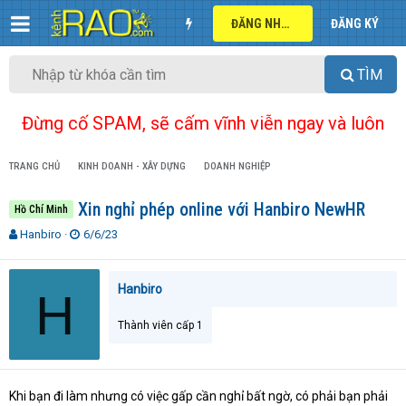
ĐĂNG NHẬP
ĐĂNG KÝ
TÌM
Đừng cố SPAM, sẽ cấm vĩnh viễn ngay và luôn
TRANG CHỦ
KINH DOANH - XÂY DỰNG
DOANH NGHIỆP
Xin nghỉ phép online với Hanbiro NewHR
Hồ Chí Minh
T
N
Hanbiro
6/6/23
h
g
r
à
e
y
Hanbiro
H
a
g
d
ử
Thành viên cấp 1
s
i
t
a
r
Khi bạn đi làm nhưng có việc gấp cần nghỉ bất ngờ, có phải bạn phải
t