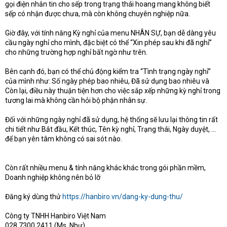
gọi điện nhắn tin cho sếp trong trạng thái hoang mang không biết
e
r
sếp có nhận được chưa, mà còn không chuyên nghiệp nữa.
Giờ đây, với tính năng Kỳ nghỉ của menu NHÂN SỰ, bạn dễ dàng yêu
cầu ngày nghỉ cho mình, đặc biệt có thể “Xin phép sau khi đã nghỉ”
cho những trường hợp nghỉ bất ngờ như trên.
Bên cạnh đó, bạn có thể chủ động kiểm tra “Tình trạng ngày nghỉ”
của mình như: Số ngày phép bao nhiêu, Đã sử dụng bao nhiêu và
Còn lại, điều này thuận tiện hơn cho việc sắp xếp những kỳ nghỉ trong
tương lai mà không cần hỏi bộ phận nhân sự.
Đối với những ngày nghỉ đã sử dụng, hệ thống sẽ lưu lại thông tin rất
chi tiết như Bắt đầu, Kết thúc, Tên kỳ nghỉ, Trạng thái, Ngày duyệt, …
để bạn yên tâm không có sai sót nào.
Còn rất nhiều menu & tính năng khác khác trong gói phần mềm,
Doanh nghiệp không nên bỏ lỡ
Đăng ký dùng thử
https://hanbiro.vn/dang-ky-dung-thu/
Công ty TNHH Hanbiro Việt Nam
028 7300 2411 (Ms. Như)