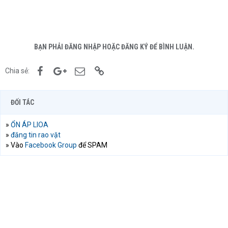
BẠN PHẢI ĐĂNG NHẬP HOẶC ĐĂNG KÝ ĐỂ BÌNH LUẬN.
Facebook
Google+
Email
Link
Chia sẻ:
ĐỐI TÁC
»
ỔN ÁP LIOA
»
đăng tin rao vặt
» Vào
Facebook Group
để SPAM