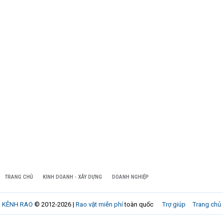
TRANG CHỦ
KINH DOANH - XÂY DỰNG
DOANH NGHIỆP
KÊNH RAO
© 2012-2026 |
Rao vặt miễn phí
toàn quốc
Trợ giúp
Trang chủ