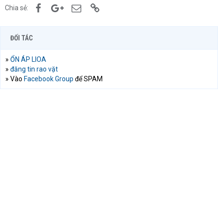
Facebook
Google+
Email
Link
Chia sẻ:
ĐỐI TÁC
»
ỔN ÁP LIOA
»
đăng tin rao vặt
» Vào
Facebook Group
để SPAM