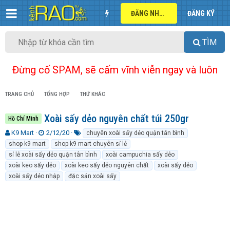
ĐĂNG NHẬP
ĐĂNG KÝ
TÌM
Đừng cố SPAM, sẽ cấm vĩnh viễn ngay và luôn
TRANG CHỦ
TỔNG HỢP
THỨ KHÁC
Xoài sấy dẻo nguyên chất túi 250gr
Hồ Chí Minh
T
N
T
K9 Mart
2/12/20
chuyên xoài sấy dẻo quận tân bình
h
g
ừ
shop k9 mart
shop k9 mart chuyên sỉ lẻ
r
à
k
sỉ lẻ xoài sấy dẻo quận tân bình
xoài campuchia sấy dẻo
e
y
h
xoài keo sấy dẻo
xoài keo sấy dẻo nguyên chất
xoài sấy dẻo
a
g
ó
xoài sấy dẻo nhập
đặc sản xoài sấy
d
ử
a
s
i
t
a
r
t