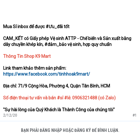
Mua Sỉ inbox để được #Ưu_đãi tốt
CAM_KẾT có Giấy phép Vệ sinh ATTP - Chế biến và Sản xuất bằng
dây chuyền khép kín, #đảm_bảo vệ sinh, hợp quy chuẩn
Thông Tin Shop K9 Mart
Link tham khảo thêm sản phẩm:
https://www.facebook.com/tinhhoak9mart/
Địa chỉ: 71/9 Cộng Hòa, Phường 4, Quận Tân Bình, HCM
Số điện thoại tư vấn và bán #sỉ #lẻ: 0906321488 (có Zalo)
"Sự hài lòng của Quý Khách là Thành Công của chúng tôi"
2/12/20
#1
BẠN PHẢI ĐĂNG NHẬP HOẶC ĐĂNG KÝ ĐỂ BÌNH LUẬN.