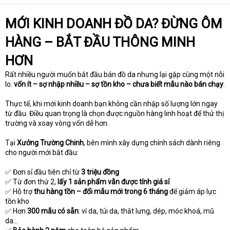
MỚI KINH DOANH ĐỒ DA? ĐỪNG ÔM
HÀNG – BẮT ĐẦU THÔNG MINH
HƠN
Rất nhiều người muốn bắt đầu bán đồ da nhưng lại gặp cùng một nỗi
lo:
vốn ít – sợ nhập nhiều – sợ tồn kho – chưa biết mẫu nào bán chạy
.
Thực tế, khi mới kinh doanh bạn không cần nhập số lượng lớn ngay
từ đầu. Điều quan trọng là chọn được nguồn hàng linh hoạt để thử thị
trường và xoay vòng vốn dễ hơn.
Tại
Xưởng Trường Chinh
, bên mình xây dựng chính sách dành riêng
cho người mới bắt đầu:
✅ Đơn sỉ đầu tiên chỉ từ
3 triệu đồng
✅ Từ đơn thứ 2,
lấy 1 sản phẩm vẫn được tính giá sỉ
✅ Hỗ trợ
thu hàng tồn – đổi mẫu mới trong 6 tháng
để giảm áp lực
tồn kho
✅ Hơn
300 mẫu có sẵn
: ví da, túi da, thắt lưng, dép, móc khoá, mũ
da…