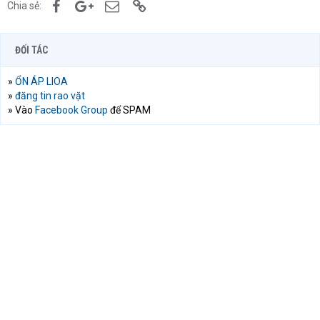
Facebook
Google+
Email
Link
Chia sẻ:
ĐỐI TÁC
»
ỔN ÁP LIOA
»
đăng tin rao vặt
» Vào
Facebook Group
để SPAM