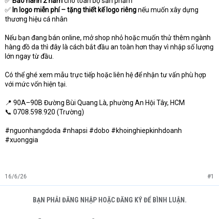
✅
Bảo hành 2 năm
cho toàn bộ sản phẩm
✅
In logo miễn phí – tặng thiết kế logo riêng
nếu muốn xây dựng
thương hiệu cá nhân
Nếu bạn đang bán online, mở shop nhỏ hoặc muốn thử thêm ngành
hàng đồ da thì đây là cách bắt đầu an toàn hơn thay vì nhập số lượng
lớn ngay từ đầu.
Có thể ghé xem mẫu trực tiếp hoặc liên hệ để nhận tư vấn phù hợp
với mức vốn hiện tại.
📍 90A–90B Đường Bùi Quang Là, phường An Hội Tây, HCM
📞 0708.598.920 (Trường)
#nguonhangdoda #nhapsi #dobo #khoinghiepkinhdoanh
#xuonggia
16/6/26
#1
BẠN PHẢI ĐĂNG NHẬP HOẶC ĐĂNG KÝ ĐỂ BÌNH LUẬN.