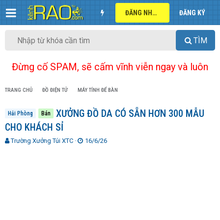
ĐĂNG NHẬP
ĐĂNG KÝ
TÌM
Đừng cố SPAM, sẽ cấm vĩnh viễn ngay và luôn
TRANG CHỦ
ĐỒ ĐIỆN TỬ
MÁY TÍNH ĐỂ BÀN
XƯỞNG ĐỒ DA CÓ SẴN HƠN 300 MẪU
Hải Phòng
Bán
CHO KHÁCH SỈ
T
N
Trường Xưởng Túi XTC
16/6/26
h
g
r
à
e
y
a
g
d
ử
s
i
t
a
r