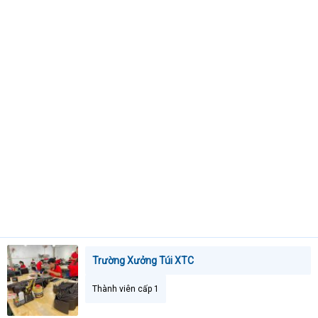
t
e
r
Trường Xưởng Túi XTC
Thành viên cấp 1