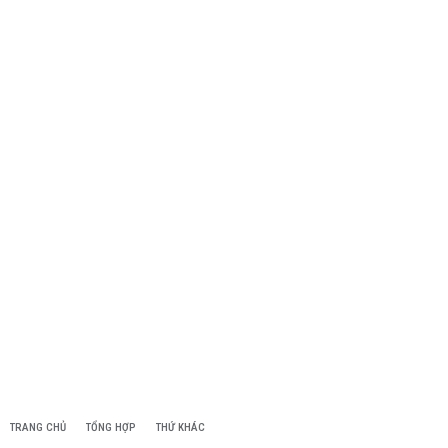
TRANG CHỦ
TỔNG HỢP
THỨ KHÁC