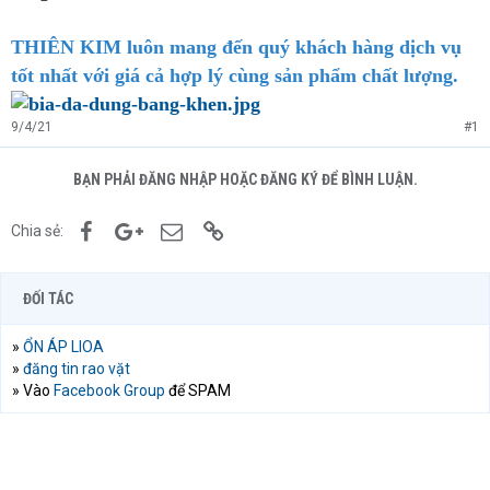
THIÊN KIM luôn mang đến quý khách hàng dịch vụ
tốt nhất với giá cả hợp lý cùng sản phẩm chất lượng.
9/4/21
#1
BẠN PHẢI ĐĂNG NHẬP HOẶC ĐĂNG KÝ ĐỂ BÌNH LUẬN.
Facebook
Google+
Email
Link
Chia sẻ:
ĐỐI TÁC
»
ỔN ÁP LIOA
»
đăng tin rao vặt
» Vào
Facebook Group
để SPAM