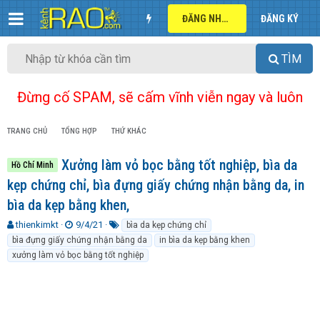
ĐĂNG NHẬP
ĐĂNG KÝ
TÌM
Đừng cố SPAM, sẽ cấm vĩnh viễn ngay và luôn
TRANG CHỦ
TỔNG HỢP
THỨ KHÁC
Xưởng làm vỏ bọc bằng tốt nghiệp, bìa da
Hồ Chí Minh
kẹp chứng chỉ, bìa đựng giấy chứng nhận bằng da, in
bìa da kẹp bằng khen,
T
N
T
thienkimkt
9/4/21
bìa da kẹp chứng chỉ
h
g
ừ
bìa đựng giấy chứng nhận bằng da
in bìa da kẹp bằng khen
r
à
k
xưởng làm vỏ bọc bằng tốt nghiệp
e
y
h
a
g
ó
d
ử
a
s
i
t