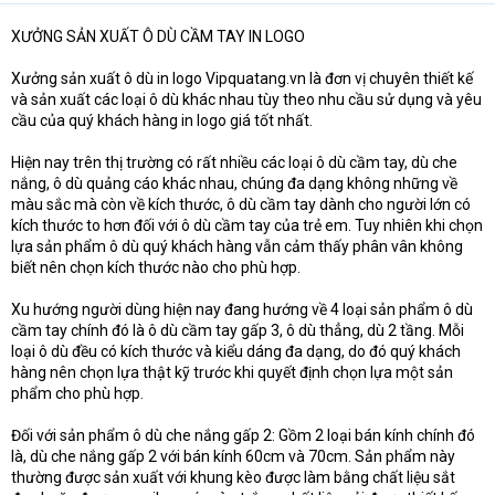
XƯỞNG SẢN XUẤT Ô DÙ CẦM TAY IN LOGO
Xưởng sản xuất ô dù in logo Vipquatang.vn là đơn vị chuyên thiết kế
và sản xuất các loại ô dù khác nhau tùy theo nhu cầu sử dụng và yêu
cầu của quý khách hàng in logo giá tốt nhất.
Hiện nay trên thị trường có rất nhiều các loại ô dù cầm tay, dù che
nắng, ô dù quảng cáo khác nhau, chúng đa dạng không những về
màu sắc mà còn về kích thước, ô dù cầm tay dành cho người lớn có
kích thước to hơn đối với ô dù cầm tay của trẻ em. Tuy nhiên khi chọn
lựa sản phẩm ô dù quý khách hàng vẫn cảm thấy phân vân không
biết nên chọn kích thước nào cho phù hợp.
Xu hướng người dùng hiện nay đang hướng về 4 loại sản phẩm ô dù
cầm tay chính đó là ô dù cầm tay gấp 3, ô dù thẳng, dù 2 tầng. Mỗi
loại ô dù đều có kích thước và kiểu dáng đa dạng, do đó quý khách
hàng nên chọn lựa thật kỹ trước khi quyết định chọn lựa một sản
phẩm cho phù hợp.
Đối với sản phẩm ô dù che nắng gấp 2: Gồm 2 loại bán kính chính đó
là, dù che nắng gấp 2 với bán kính 60cm và 70cm. Sản phẩm này
thường được sản xuất với khung kèo được làm bằng chất liệu sắt