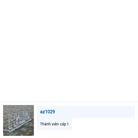
e
r
az1029
Thành viên cấp 1