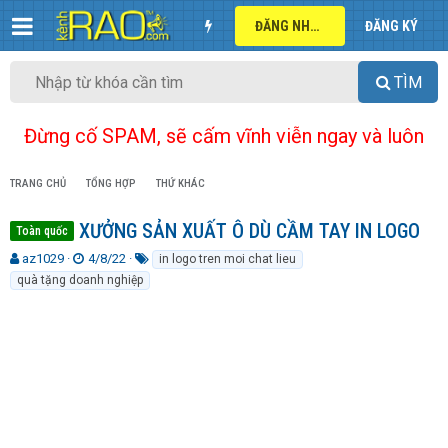
ĐĂNG NHẬP
ĐĂNG KÝ
TÌM
Đừng cố SPAM, sẽ cấm vĩnh viễn ngay và luôn
TRANG CHỦ
TỔNG HỢP
THỨ KHÁC
XƯỞNG SẢN XUẤT Ô DÙ CẦM TAY IN LOGO
Toàn quốc
T
N
T
az1029
4/8/22
in logo tren moi chat lieu
h
g
ừ
quà tặng doanh nghiệp
r
à
k
e
y
h
a
g
ó
d
ử
a
s
i
t
a
r
t