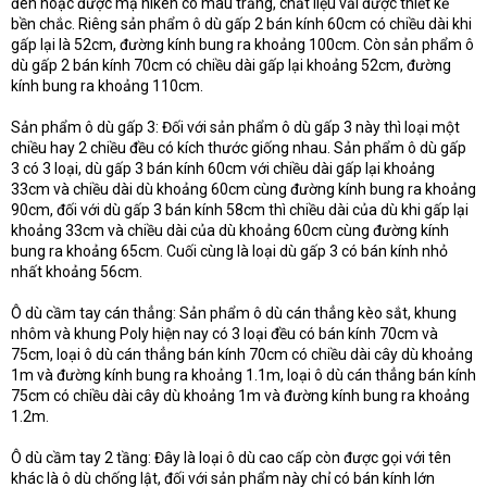
đen hoặc được mạ niken có màu trắng, chất liệu vải được thiết kế
bền chắc. Riêng sản phẩm ô dù gấp 2 bán kính 60cm có chiều dài khi
gấp lại là 52cm, đường kính bung ra khoảng 100cm. Còn sản phẩm ô
dù gấp 2 bán kính 70cm có chiều dài gấp lại khoảng 52cm, đường
kính bung ra khoảng 110cm.
Sản phẩm ô dù gấp 3: Đối với sản phẩm ô dù gấp 3 này thì loại một
chiều hay 2 chiều đều có kích thước giống nhau. Sản phẩm ô dù gấp
3 có 3 loại, dù gấp 3 bán kính 60cm với chiều dài gấp lại khoảng
33cm và chiều dài dù khoảng 60cm cùng đường kính bung ra khoảng
90cm, đối với dù gấp 3 bán kính 58cm thì chiều dài của dù khi gấp lại
khoảng 33cm và chiều dài của dù khoảng 60cm cùng đường kính
bung ra khoảng 65cm. Cuối cùng là loại dù gấp 3 có bán kính nhỏ
nhất khoảng 56cm.
Ô dù cầm tay cán thẳng: Sản phẩm ô dù cán thẳng kèo sắt, khung
nhôm và khung Poly hiện nay có 3 loại đều có bán kính 70cm và
75cm, loại ô dù cán thẳng bán kính 70cm có chiều dài cây dù khoảng
1m và đường kính bung ra khoảng 1.1m, loại ô dù cán thẳng bán kính
75cm có chiều dài cây dù khoảng 1m và đường kính bung ra khoảng
1.2m.
Ô dù cầm tay 2 tầng: Đây là loại ô dù cao cấp còn được gọi với tên
khác là ô dù chống lật, đối với sản phẩm này chỉ có bán kính lớn