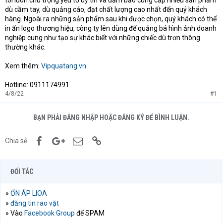
tôi luôn chú trọng yếu tố uy tín và đảm bảo cung cấp nhiều sản phẩm
dù cầm tay, dù quảng cáo, đạt chất lượng cao nhất đến quý khách
hàng. Ngoài ra những sản phẩm sau khi được chọn, quý khách có thể
in ấn logo thương hiệu, công ty lên dùng để quảng bá hình ảnh doanh
nghiệp cung như tạo sự khác biết với những chiếc dù trơn thông
thường khác.
Xem thêm:
Vipquatang.vn
Hotline: 0911174991
4/8/22
#1
BẠN PHẢI ĐĂNG NHẬP HOẶC ĐĂNG KÝ ĐỂ BÌNH LUẬN.
Facebook
Google+
Email
Link
Chia sẻ:
ĐỐI TÁC
»
ỔN ÁP LIOA
»
đăng tin rao vặt
» Vào
Facebook Group
để SPAM