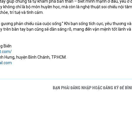
 tay giúp chúng ta tự khám phá bản thân – biết mình mạnh ở đâu, yếu ở 
ây không chỉ là bộ môn huyền học, mà còn là nghệ thuật soi chiếu nội tâm
hỏe, trí tuệ và tình cảm.
m gương phản chiếu của cuộc sống.” Khi bạn sống tích cực, yêu thương và
tay trên bàn tay bạn cũng sẽ dần sáng rõ, mang đến vận mệnh tốt lành v
g Biển
t.com/
Bình Hưng, huyện Bình Chánh, TP.HCM.
il.com
BẠN PHẢI ĐĂNG NHẬP HOẶC ĐĂNG KÝ ĐỂ BÌN