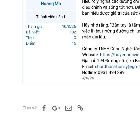
Hiểu rõ ý nghĩa các đường chỉ
Hoang Mo
r
điều chỉnh và sống tốt hơn. Đ
t
bạn hiểu được giá trị của sức k
e
Thành viên cấp 1
r
Hãy nhớ rằng: “Bàn tay là tấ
Tham gia
10/3/26
việc thiện, những đường chỉ 
Bài viết
102
mắn dài lâu.
Thích
0
Điểm
16
Công ty TNHH Công Nghệ Rồn
Website:
https://huyenhocvie
Địa chỉ: 194 Đường số 7, xã 
Email:
chanthanhhocsy@gma
Hotline: 0931 494 389
4/6/26
Facebook
Google+
Email
Link
Chia sẻ: