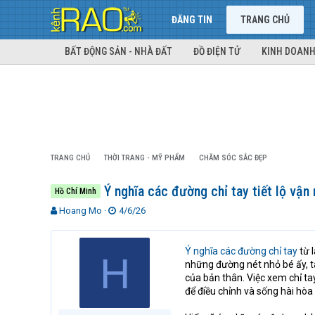
ĐĂNG TIN
TRANG CHỦ
BẤT ĐỘNG SẢN - NHÀ ĐẤT
ĐỒ ĐIỆN TỬ
KINH DOANH
TRANG CHỦ
THỜI TRANG - MỸ PHẨM
CHĂM SÓC SẮC ĐẸP
Ý nghĩa các đường chỉ tay tiết lộ vận
Hồ Chí Minh
T
N
Hoang Mo
4/6/26
h
g
r
à
e
y
Ý nghĩa các đường chỉ tay
từ 
H
a
g
những đường nét nhỏ bé ấy, t
d
ử
của bản thân. Việc xem chỉ t
s
i
để điều chỉnh và sống hài hòa
t
a