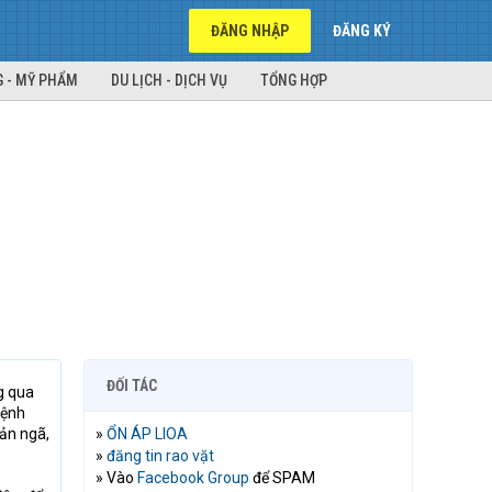
ĐĂNG NHẬP
ĐĂNG KÝ
 - MỸ PHẨM
DU LỊCH - DỊCH VỤ
TỔNG HỢP
ĐỐI TÁC
g qua
mệnh
bản ngã,
»
ỔN ÁP LIOA
»
đăng tin rao vặt
» Vào
Facebook Group
để SPAM