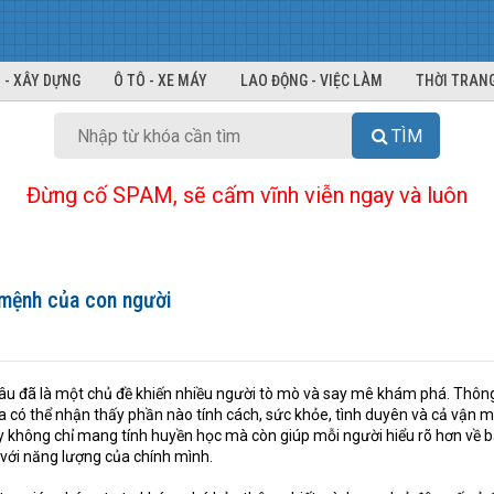
 - XÂY DỰNG
Ô TÔ - XE MÁY
LAO ĐỘNG - VIỆC LÀM
THỜI TRANG
TÌM
Đừng cố SPAM, sẽ cấm vĩnh viễn ngay và luôn
 mệnh của con người
lâu đã là một chủ đề khiến nhiều người tò mò và say mê khám phá. Thôn
a có thể nhận thấy phần nào tính cách, sức khỏe, tình duyên và cả vận 
ay không chỉ mang tính huyền học mà còn giúp mỗi người hiểu rõ hơn về 
 với năng lượng của chính mình.