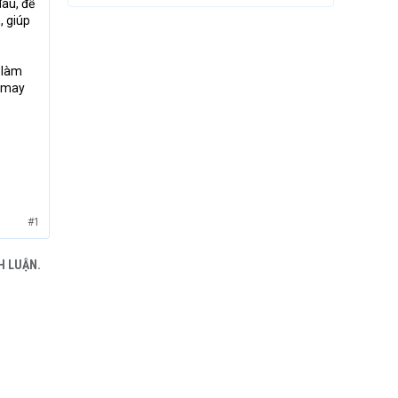
đâu, để
, giúp
 làm
à may
#1
H LUẬN.