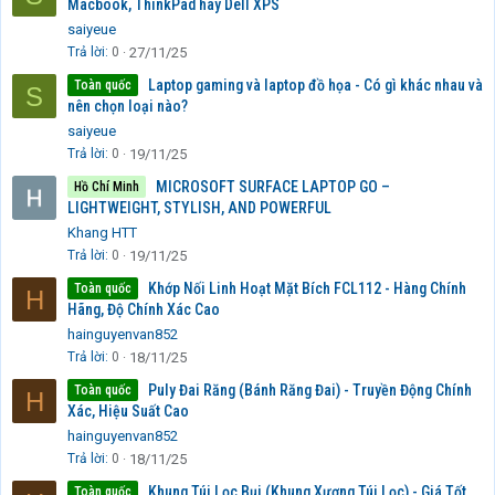
Macbook, ThinkPad hay Dell XPS
saiyeue
Trả lời
0
27/11/25
Laptop gaming và laptop đồ họa - Có gì khác nhau và
Toàn quốc
S
nên chọn loại nào?
saiyeue
Trả lời
0
19/11/25
MICROSOFT SURFACE LAPTOP GO –
Hồ Chí Minh
LIGHTWEIGHT, STYLISH, AND POWERFUL
Khang HTT
Trả lời
0
19/11/25
Khớp Nối Linh Hoạt Mặt Bích FCL112 - Hàng Chính
Toàn quốc
H
Hãng, Độ Chính Xác Cao
hainguyenvan852
Trả lời
0
18/11/25
Puly Đai Răng (Bánh Răng Đai) - Truyền Động Chính
Toàn quốc
H
Xác, Hiệu Suất Cao
hainguyenvan852
Trả lời
0
18/11/25
Khung Túi Lọc Bụi (Khung Xương Túi Lọc) - Giá Tốt
Toàn quốc