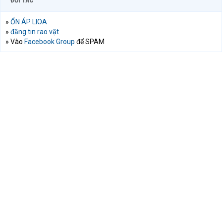
ĐỐI TÁC
»
ỔN ÁP LIOA
»
đăng tin rao vặt
» Vào
Facebook Group
để SPAM