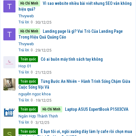
Vì sao website nhiều bài viết nhưng SEO vẫn không
Hồ Chí Minh
T
hiệu quả?
Thvyweb
Trả lời
0
30/12/25
Landing page là gì? Vai Trò Của Landing Page
Hồ Chí Minh
T
Trong Hiệu Quả Quảng Cáo
Thvyweb
Trả lời
0
29/12/25
Có ai buôn máy tính sách tay không
Toàn quốc
Hop 01
Trả lời
0
21/12/25
Từng Bước An Nhiên – Hành Trình Sống Chậm Giữa
Toàn quốc
Cuộc Sống Vội Vã
nguyễn ngọc khoa
Trả lời
0
19/12/25
Laptop ASUS ExpertBook P1503CVA
Toàn quốc
Hồ Chí Minh
Ngân Hợp Thành Thịnh
Trả lời
0
3/12/25
Ê bạn tôi ơi, ngồi xuống đây làm ly cafe rồi chọn mua
Toàn quốc
S