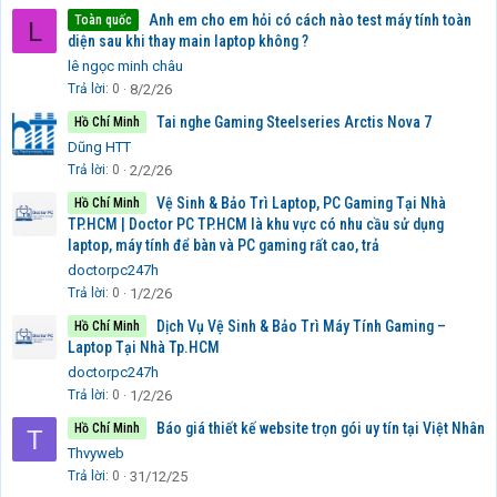
Anh em cho em hỏi có cách nào test máy tính toàn
Toàn quốc
L
diện sau khi thay main laptop không ?
lê ngọc minh châu
Trả lời
0
8/2/26
Tai nghe Gaming Steelseries Arctis Nova 7
Hồ Chí Minh
Dũng HTT
Trả lời
0
2/2/26
Vệ Sinh & Bảo Trì Laptop, PC Gaming Tại Nhà
Hồ Chí Minh
TP.HCM | Doctor PC TP.HCM là khu vực có nhu cầu sử dụng
laptop, máy tính để bàn và PC gaming rất cao, trả
doctorpc247h
Trả lời
0
1/2/26
Dịch Vụ Vệ Sinh & Bảo Trì Máy Tính Gaming –
Hồ Chí Minh
Laptop Tại Nhà Tp.HCM
doctorpc247h
Trả lời
0
1/2/26
Báo giá thiết kế website trọn gói uy tín tại Việt Nhân
Hồ Chí Minh
T
Thvyweb
Trả lời
0
31/12/25