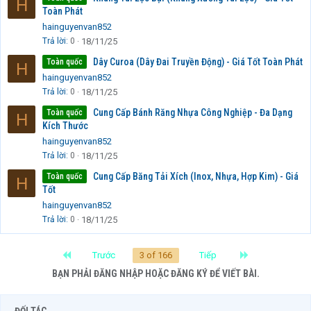
H
Toàn Phát
hainguyenvan852
Trả lời
0
18/11/25
Dây Curoa (Dây Đai Truyền Động) - Giá Tốt Toàn Phát
Toàn quốc
H
hainguyenvan852
Trả lời
0
18/11/25
Cung Cấp Bánh Răng Nhựa Công Nghiệp - Đa Dạng
Toàn quốc
H
Kích Thước
hainguyenvan852
Trả lời
0
18/11/25
Cung Cấp Băng Tải Xích (Inox, Nhựa, Hợp Kim) - Giá
Toàn quốc
H
Tốt
hainguyenvan852
Trả lời
0
18/11/25
First
Last
Trước
3 of 166
Tiếp
BẠN PHẢI ĐĂNG NHẬP HOẶC ĐĂNG KÝ ĐỂ VIẾT BÀI.