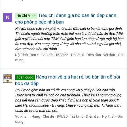
Tiêu chí đánh giá bộ bàn ăn đẹp dành
Hồ Chí Minh
cho phòng bếp nhà bạn
Khi lựa chọn các sản phẩm nội thất, đặc biệt là bàn ăn cho gia đình.
Thì nhiều người thường thắc mắc thế nào là một bộ bàn ăn đẹp ? Để
giải quyết câu hỏi này, TÂM Ý sẽ giúp bạn lựa chọn được một bộ bàn
ăn vừa đẹp, vừa sang trọng, đúng với nhu cầu sử dụng của gia chủ,
dựa trên các tiêu chí đánh...
Nội Thất Tâm Ý
Chủ đề
16/7/22
Trả lời: 0
Diễn đàn:
Nội thất - Gia
dụng
Hàng mới về giá hạt rẻ, bộ bàn ăn gỗ sồi
Toàn quốc
bọc da đẹp
Bộ 7 món gồm bàn ăn có đk 2m cộng với 6 ghế phủ da cao cấp.
Được làm từ chất liệu gỗ óc chó tự nhiên. Thiết kế sang trọng cùng
họa tiết hoa văn được điêu khắc tỉ mỉ. Giá hợp lý. Ship toàn quốc!!
Liên Hệ: 0935555680 - E Trang. Chuyên cung cấp đèn Tiffany, tranh
châu âu và nội thất tân cổ...
Võ Khánh Hằng
Chủ đề
8/9/20
Trả lời: 0
Diễn đàn:
Nội thất - Gia
dụng