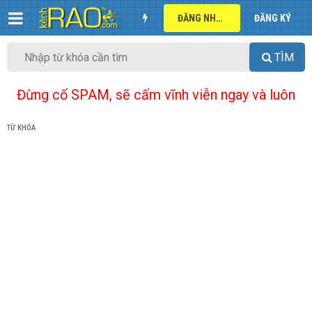
ĐĂNG NHẬP
ĐĂNG KÝ
TÌM
Đừng cố SPAM, sẽ cấm vĩnh viễn ngay và luôn
TỪ KHÓA