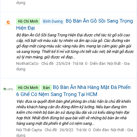
dụng
Bộ Bàn Ăn Gỗ Sồi Sang Trọng
Hồ Chí Minh
Bình Dương
Hiện Đại
Bộ Bàn Ăn Gỗ Sồi Sang Trọng Hiện Đại được chế tác từ gỗ sồi cao
cấp, nổi bật với màu sắc tự nhiên và ấm áp của gỗ. Các đường vân
gỗ đẹp mắt cùng màu sắc vàng nâu ấm, mang lại cảm giác gần gũi
và sang trọng. Thiết kế tỉ mỉ với từng chi tiết sắc nét, bề mặt gỗ được
xử lý mịn màng, giữ được vẻ đẹp...
NoithatCaCo
Chủ đề
25/6/24
Trả lời: 0
Diễn đàn:
Nội thất - Gia
dụng
Bộ Bàn Ăn Nhà Hàng Mặt Đá Phiến
Hồ Chí Minh
Bán
6 Ghế Có Nệm Sang Trọng Tại HCM
Việc đưa ra quyết định bàn ghế phòng ăn chắc hẳn là chủ đề khiến
nhiều khách hàng cân đo đóng đếm kỹ lưỡng. Nếu bạn đang tìm
kiếm cho mình bộ bàn ăn sử dụng lâu dài và có kiểu dáng hiện đại
hợp thời. Nhất định đừng bỏ qua bài viết về những bộ bàn ăn nhà
hàng sang mặt đá phiến 6 ghế có nệm sang...
Nội Thất Capta
Chủ đề
26/9/22
Trả lời: 0
Diễn đàn:
Nội thất - Gia
dụng