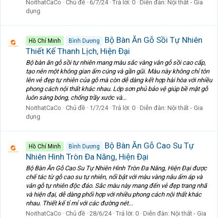
NoithatCaCo
Chủ đề
6/7/24
Trả lời: 0
Diễn đàn:
Nội thất - Gia
dụng
Bộ Bàn Ăn Gỗ Sồi Tự Nhiên
Hồ Chí Minh
Bình Dương
Thiết Kế Thanh Lịch, Hiện Đại
Bộ bàn ăn gỗ sồi tự nhiên mang màu sắc vàng vân gỗ sồi cao cấp,
tạo nên một không gian ấm cúng và gần gũi. Màu này không chỉ tôn
lên vẻ đẹp tự nhiên của gỗ mà còn dễ dàng kết hợp hài hòa với nhiều
phong cách nội thất khác nhau. Lớp sơn phủ bảo vệ giúp bề mặt gỗ
luôn sáng bóng, chống trầy xước và...
NoithatCaCo
Chủ đề
1/7/24
Trả lời: 0
Diễn đàn:
Nội thất - Gia
dụng
Bộ Bàn Ăn Gỗ Cao Su Tự
Hồ Chí Minh
Bình Dương
Nhiên Hình Tròn Đa Năng, Hiện Đại
Bộ Bàn Ăn Gỗ Cao Su Tự Nhiên Hình Tròn Đa Năng, Hiện Đại được
chế tác từ gỗ cao su tự nhiên, nổi bật với màu vàng nâu ấm áp và
vân gỗ tự nhiên độc đáo. Sắc màu này mang đến vẻ đẹp trang nhã
và hiện đại, dễ dàng phối hợp với nhiều phong cách nội thất khác
nhau. Thiết kế tỉ mỉ với các đường nét...
NoithatCaCo
Chủ đề
28/6/24
Trả lời: 0
Diễn đàn:
Nội thất - Gia