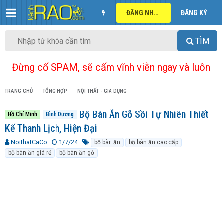
ĐĂNG NHẬP
ĐĂNG KÝ
TÌM
Đừng cố SPAM, sẽ cấm vĩnh viễn ngay và luôn
TRANG CHỦ
TỔNG HỢP
NỘI THẤT - GIA DỤNG
Bộ Bàn Ăn Gỗ Sồi Tự Nhiên Thiết
Hồ Chí Minh
Bình Dương
Kế Thanh Lịch, Hiện Đại
T
N
T
NoithatCaCo
1/7/24
bộ bàn ăn
bộ bàn ăn cao cấp
h
g
ừ
bộ bàn ăn giá rẻ
bộ bàn ăn gỗ
r
à
k
e
y
h
a
g
ó
d
ử
a
s
i
t
a
r