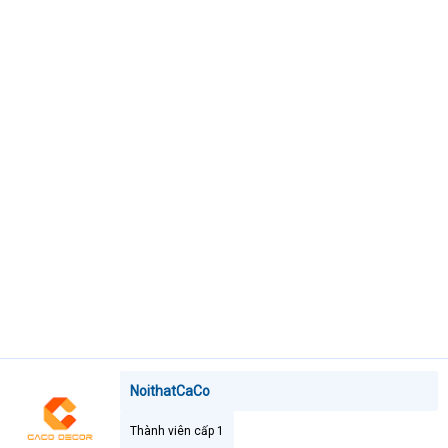
t
e
r
NoithatCaCo
Thành viên cấp 1