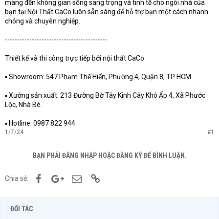
mang đến không gian sống sang trọng và tinh tế cho ngôi nhà của
bạn tại Nội Thất CaCo luôn sẵn sàng để hỗ trợ bạn một cách nhanh
chóng và chuyên nghiệp.
------------------------------------------
Thiết kế và thi công trực tiếp bởi nội thất CaCo
▪️ Showroom: 547 Phạm Thế Hiển, Phường 4, Quận 8, TP HCM
▪️ Xưởng sản xuất: 213 Đường Bờ Tây Kinh Cây Khô Ấp 4, Xã Phước
Lộc, Nhà Bè.
▪️ Hotline: 0987 822 944
1/7/24
#1
BẠN PHẢI ĐĂNG NHẬP HOẶC ĐĂNG KÝ ĐỂ BÌNH LUẬN.
Facebook
Google+
Email
Link
Chia sẻ:
ĐỐI TÁC