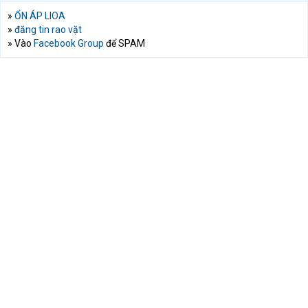
»
ỔN ÁP LIOA
»
đăng tin rao vặt
» Vào
Facebook Group
để SPAM