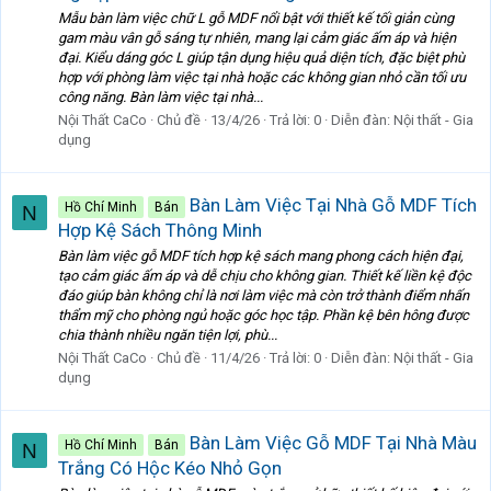
Mẫu bàn làm việc chữ L gỗ MDF nổi bật với thiết kế tối giản cùng
gam màu vân gỗ sáng tự nhiên, mang lại cảm giác ấm áp và hiện
đại. Kiểu dáng góc L giúp tận dụng hiệu quả diện tích, đặc biệt phù
hợp với phòng làm việc tại nhà hoặc các không gian nhỏ cần tối ưu
công năng. Bàn làm việc tại nhà...
Nội Thất CaCo
Chủ đề
13/4/26
Trả lời: 0
Diễn đàn:
Nội thất - Gia
dụng
Bàn Làm Việc Tại Nhà Gỗ MDF Tích
Hồ Chí Minh
Bán
N
Hợp Kệ Sách Thông Minh
Bàn làm việc gỗ MDF tích hợp kệ sách mang phong cách hiện đại,
tạo cảm giác ấm áp và dễ chịu cho không gian. Thiết kế liền kệ độc
đáo giúp bàn không chỉ là nơi làm việc mà còn trở thành điểm nhấn
thẩm mỹ cho phòng ngủ hoặc góc học tập. Phần kệ bên hông được
chia thành nhiều ngăn tiện lợi, phù...
Nội Thất CaCo
Chủ đề
11/4/26
Trả lời: 0
Diễn đàn:
Nội thất - Gia
dụng
Bàn Làm Việc Gỗ MDF Tại Nhà Màu
Hồ Chí Minh
Bán
N
Trắng Có Hộc Kéo Nhỏ Gọn