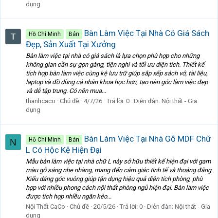
dụng
Bàn Làm Việc Tại Nhà Có Giá Sách
Hồ Chí Minh
Bán
Đẹp, Sản Xuất Tại Xưởng
Bàn làm việc tại nhà có giá sách là lựa chọn phù hợp cho những
không gian cần sự gọn gàng, tiện nghi và tối ưu diện tích. Thiết kế
tích hợp bàn làm việc cùng kệ lưu trữ giúp sắp xếp sách vở, tài liệu,
laptop và đồ dùng cá nhân khoa học hơn, tạo nên góc làm việc đẹp
và dễ tập trung. Có nên mua...
thanhcaco
Chủ đề
4/7/26
Trả lời: 0
Diễn đàn:
Nội thất - Gia
dụng
Bàn Làm Việc Tại Nhà Gỗ MDF Chữ
Hồ Chí Minh
Bán
N
L Có Hộc Kệ Hiện Đại
Mẫu bàn làm việc tại nhà chữ L này sở hữu thiết kế hiện đại với gam
màu gỗ sáng nhẹ nhàng, mang đến cảm giác tinh tế và thoáng đãng.
Kiểu dáng góc vuông giúp tận dụng hiệu quả diện tích phòng, phù
hợp với nhiều phong cách nội thất phòng ngủ hiện đại. Bàn làm việc
được tích hợp nhiều ngăn kéo...
Nội Thất CaCo
Chủ đề
20/5/26
Trả lời: 0
Diễn đàn:
Nội thất - Gia
dụng