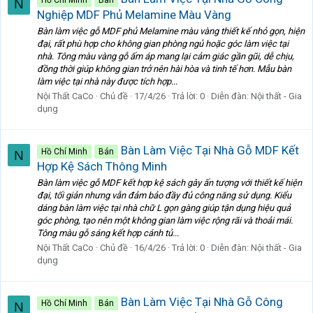
N
Nghiệp MDF Phủ Melamine Màu Vàng
Bàn làm việc gỗ MDF phủ Melamine màu vàng thiết kế nhỏ gọn, hiện
đại, rất phù hợp cho không gian phòng ngủ hoặc góc làm việc tại
nhà. Tông màu vàng gỗ ấm áp mang lại cảm giác gần gũi, dễ chịu,
đồng thời giúp không gian trở nên hài hòa và tinh tế hơn. Mẫu bàn
làm việc tại nhà này được tích hợp...
Nội Thất CaCo
Chủ đề
17/4/26
Trả lời: 0
Diễn đàn:
Nội thất - Gia
dụng
Bàn Làm Việc Tại Nhà Gỗ MDF Kết
Hồ Chí Minh
Bán
N
Hợp Kệ Sách Thông Minh
Bàn làm việc gỗ MDF kết hợp kệ sách gây ấn tượng với thiết kế hiện
đại, tối giản nhưng vẫn đảm bảo đầy đủ công năng sử dụng. Kiểu
dáng bàn làm việc tại nhà chữ L gọn gàng giúp tận dụng hiệu quả
góc phòng, tạo nên một không gian làm việc rộng rãi và thoải mái.
Tông màu gỗ sáng kết hợp cánh tủ...
Nội Thất CaCo
Chủ đề
16/4/26
Trả lời: 0
Diễn đàn:
Nội thất - Gia
dụng
Bàn Làm Việc Tại Nhà Gỗ Công
Hồ Chí Minh
Bán
N