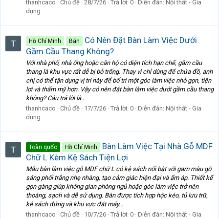
thanhcaco
Chủ đề
28/7/26
Trả lời: 0
Diễn đàn:
Nội thất - Gia
dụng
Có Nên Đặt Bàn Làm Việc Dưới
Hồ Chí Minh
Bán
Gầm Cầu Thang Không?
Với nhà phố, nhà ống hoặc căn hộ có diện tích hạn chế, gầm cầu
thang là khu vực rất dễ bị bỏ trống. Thay vì chỉ dùng để chứa đồ, anh
chị có thể tận dụng vị trí này để bố trí một góc làm việc nhỏ gọn, tiện
lợi và thẩm mỹ hơn. Vậy có nên đặt bàn làm việc dưới gầm cầu thang
không? Câu trả lời là...
thanhcaco
Chủ đề
17/7/26
Trả lời: 0
Diễn đàn:
Nội thất - Gia
dụng
Bàn Làm Việc Tại Nhà Gỗ MDF
Toàn quốc
Hồ Chí Minh
Chữ L Kèm Kệ Sách Tiện Lợi
Mẫu bàn làm việc gỗ MDF chữ L có kệ sách nổi bật với gam màu gỗ
sáng phối trắng nhẹ nhàng, tạo cảm giác hiện đại và ấm áp. Thiết kế
gọn gàng giúp không gian phòng ngủ hoặc góc làm việc trở nên
thoáng, sạch và dễ sử dụng. Bàn được tích hợp hộc kéo, tủ lưu trữ,
kệ sách đứng và khu vực đặt máy...
thanhcaco
Chủ đề
10/7/26
Trả lời: 0
Diễn đàn:
Nội thất - Gia