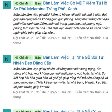
Bàn Làm Việc Gỗ MDF Kiêm Tủ Hồ
Hồ Chí Minh
Bán
N
Sơ Phủ Melamine Trắng Phối Xanh
Mẫu bàn làm việc gỗ MDF kiêm tủ hồ sơ với thiết kế chữ L hiện đại,
giúp tận dụng tối đa không gian góc phòng. Tông màu trắng chủ đạo
phối viền xanh tạo điểm nhấn trẻ trung, phù hợp mọi phòng ngủ,
phòng làm việc tại nhà. Bàn làm việc được tích hợp hệ kệ sách nhiều
ngăn phía trên, giúp sắp xếp...
Nội Thất CaCo
Chủ đề
20/4/26
Trả lời: 0
Diễn đàn:
Nội thất - Gia
dụng
Bàn Làm Việc Tại Nhà Gỗ Sồi Tự
Hồ Chí Minh
Bán
N
Nhiên Đẹp Đẳng Cấp
Mẫu bàn làm việc gỗ tự nhiên với tông màu nâu sang trọng, ấm
cúng, phù hợp mọi không gian nội thất phòng ngủ hoặc tại nhà. Sự
kết hợp hài hòa giữa bàn và ghế gỗ giúp tổng thể trở nên đồng bộ và
sang trọng hơn. Thiết kế bàn làm việc tại nhà trang bị ngăn kéo tiện
lợi phía trước, giúp lưu trữ...
Nội Thất CaCo
Chủ đề
18/4/26
Trả lời: 0
Diễn đàn:
Nội thất - Gia
dụng
Bàn Làm Việc Tại Nhà Gỗ Công
Hồ Chí Minh
Bán