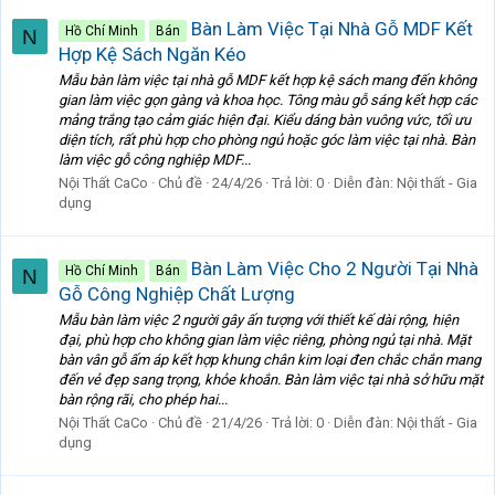
Bàn Làm Việc Tại Nhà Gỗ MDF Kết
Hồ Chí Minh
Bán
N
Hợp Kệ Sách Ngăn Kéo
Mẫu bàn làm việc tại nhà gỗ MDF kết hợp kệ sách mang đến không
gian làm việc gọn gàng và khoa học. Tông màu gỗ sáng kết hợp các
mảng trắng tạo cảm giác hiện đại. Kiểu dáng bàn vuông vức, tối ưu
diện tích, rất phù hợp cho phòng ngủ hoặc góc làm việc tại nhà. Bàn
làm việc gỗ công nghiệp MDF...
Nội Thất CaCo
Chủ đề
24/4/26
Trả lời: 0
Diễn đàn:
Nội thất - Gia
dụng
Bàn Làm Việc Cho 2 Người Tại Nhà
Hồ Chí Minh
Bán
N
Gỗ Công Nghiệp Chất Lượng
Mẫu bàn làm việc 2 người gây ấn tượng với thiết kế dài rộng, hiện
đại, phù hợp cho không gian làm việc riêng, phòng ngủ tại nhà. Mặt
bàn vân gỗ ấm áp kết hợp khung chân kim loại đen chắc chắn mang
đến vẻ đẹp sang trọng, khỏe khoắn. Bàn làm việc tại nhà sở hữu mặt
bàn rộng rãi, cho phép hai...
Nội Thất CaCo
Chủ đề
21/4/26
Trả lời: 0
Diễn đàn:
Nội thất - Gia
dụng