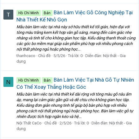
Bàn Làm Việc Gỗ Công Nghiệp Tại
Hồ Chí Minh
Bán
Nhà Thiết Kế Nhỏ Gọn
Mẫu bàn làm việc tại nhà này sở hữu thiết kế tối giản, hiện đại với
tông màu trắng kem kết hợp vân gỗ sáng, mang đến cảm giác nhẹ
nhàng và tinh tế cho không gian học tập. Kiểu dáng thanh thoát cùng
các góc bo mềm mại giúp sản phẩm phù hợp với nhiều phong cách
nội thất phòng ngủ hoặc phòng học...
thanhcaco
Chủ đề
5/5/26
Trả lời: 0
Diễn đàn:
Nội thất - Gia
dụng
Bàn Làm Việc Tại Nhà Gỗ Tự Nhiên
Hồ Chí Minh
Bán
N
Có Thể Xoay Thẳng Hoặc Góc
Mẫu bàn làm việc tại nhà thiết kế dài rộng với tông màu gỗ nâu ấm
áp, mang lại cảm giác gần gũi và dễ chịu cho không gian học tập.
Kiểu dáng đơn giản nhưng tinh tế giúp bộ bàn phù hợp với nhiều
phong cách nội thất phòng ngủ hoặc phòng học. Bàn làm việc gỗ tự
nhiên được tích hợp ngăn kéo và hệ...
Nội Thất CaCo
Chủ đề
2/5/26
Trả lời: 0
Diễn đàn:
Nội thất - Gia
dụng