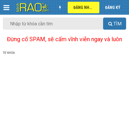
ĐĂNG NHẬP
ĐĂNG KÝ
TÌM
Đừng cố SPAM, sẽ cấm vĩnh viễn ngay và luôn
TỪ KHÓA