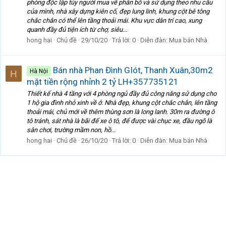
phòng độc lập tùy người mua về phân bố và sử dụng theo nhu cầu
của mình, nhà xây dựng kiên cố, đẹp lung linh, khung cột bê tông
chắc chắn có thể lên tầng thoải mái. Khu vực dân trí cao, xung
quanh đầy đủ tiện ích từ chợ, siêu...
hong hai
Chủ đề
29/10/20
Trả lời: 0
Diễn đàn:
Mua bán Nhà
Bán nhà Phan Đình GIót, Thanh Xuân,30m2
Hà Nội
H
mặt tiền rộng nhỉnh 2 tỷ LH+357735121
Thiết kế nhà 4 tầng với 4 phòng ngủ đầy đủ công năng sử dụng cho
1 hộ gia đình nhỏ xinh về ở. Nhà đẹp, khung cột chắc chắn, lên tầng
thoải mái, chủ mới về thêm thùng sơn là long lanh. 30m ra đường ô
tô tránh, sát nhà là bãi để xe ô tô, để được vài chục xe, đầu ngõ là
sân chơi, trường mầm non, hồ...
hong hai
Chủ đề
26/10/20
Trả lời: 0
Diễn đàn:
Mua bán Nhà