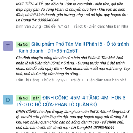
MẶT TIỀN- 4 TỶ ,oto đỗ cửa, 10m ra oto tránh - diện tích, giá tiền
đẹp, ngay gần Vũ Tông Phan, di chuyển cực tiện - khu vực an sinh
đỉnh, có thể kinh doanh, gần trường, chợ - sổ nở hậu, quy hoạch ổn -
Lh DungHM: 0398340044
Đinh Văn Dũng
Chủ đề
9/1/21
Trả lời: 0
Diễn đàn:
Mua bán Nhà
Siêu phẩm Phố Tân Mai‼ Phân lô - Ô tô tránh
Hà Nội
T
- Kinh doanh - DT=35m2x5T
Gia đình chuyển công tác nên cần bán nhà Phân lô Tân Mai. Nhà
phân lô với Diện tích 35m2 x 5 tầng. - Đường trước nhà 2 ôtô tránh
nhau, ôtô đỗ cửa ngày đêm - Kinh doanh sầm uất mọi mặt hàng: Tạp
hoá, nhà thuốc tây, cửa hàng ăn uống...
Trần Thị Hằng
Chủ đề
6/1/21
Trả lời: 0
Diễn đàn:
Mua bán Nhà
ĐỊNH CÔNG-45M-4 TẦNG-4M- HƠN 3
Hà Nội
Bán
Đ
TỶ-OTO ĐỖ CỬA-PHÂN LÔ QUÂN ĐỘI
ĐỊNH CÔNG nhà đẹp ở ngay, làm gì còn căn thứ 2, 45m-4 tầng-hơn 3
tỷ- oto đỗ cửa-phân lô quân đội, sau quy hoạch ngay sát đường 2.5 -
khu vực nhiều quan chức cán bộ sống, dân trí cao - sổ chính chủ,
chủ cần bán trước tết về với mẹ - LH DungHM: 0398340044