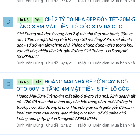
Đinh Văn Dũng
Chủ đề
5/1/21
Trả lời: 0
Diễn đàn:
Mua bán Nhà
CHỈ 2 TỶ CÓ NHÀ ĐẸP ĐÓN TẾT-30M-5
Hà Nội
Bán
Đ
TẦNG-3.8M MẶT TIỀN- LÔ GÓC-30M RA OTO
Giải Phóng nhà đẹp ở ngay, hơn 2 tỷ mà nhà đẹp như tranh, 30m ra
oto, 100m ra mặt đường Giải Phóng - 30m-5 tầng-3.8m mặt tiền-lô
góc - sổ đỏ yên tâm chính chủ, không chung đụng - giao thông khu
vực rất tiện, nhiều tiện ích, gần đường Giải Phóng - LH DungHM:
0393840044
Đinh Văn Dũng
Chủ đề
4/1/21
Trả lời: 0
Diễn đàn:
Mua bán Nhà
HOÀNG MAI NHÀ ĐẸP Ở NGAY-NGÕ
Hà Nội
Bán
Đ
OTO-50M-5 TẦNG-4M MẶT TIỀN- 5 TỶ- LÔ GÓC
Hoàng Mai-50m-5 tầng-4m mặt tiền-5 tỷ-oto vào nhà, kinh doanh tất
cả - Chủ đã mua nhà to hơn nay cần bán trong năm, cuối đường là
trường học, đầu đường là chợ, khu vực giáp ranh giữa gốc đề-minh
khai-tam trinh-mai động, giao thông cực tiện - sổ đỏ chính chủ,
không chung đụng -LH DungHM: 0398340044
Đinh Văn Dũng
Chủ đề
2/1/21
Trả lời: 0
Diễn đàn:
Mua bán Nhà