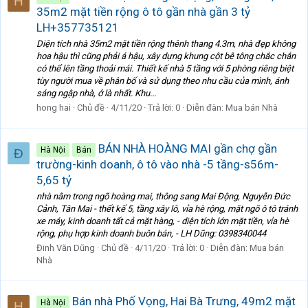
H
35m2 mặt tiền rộng ô tô gần nhà gần 3 tỷ
LH+357735121
Diện tích nhà 35m2 mặt tiền rộng thênh thang 4.3m, nhà đẹp không
hoa hậu thì cũng phải á hậu, xây dựng khung cột bê tông chắc chắn
có thể lên tầng thoải mái. Thiết kế nhà 5 tầng với 5 phòng riêng biệt
tùy người mua về phân bố và sử dụng theo nhu cầu của mình, ánh
sáng ngập nhà, ở là nhất. Khu...
hong hai
Chủ đề
4/11/20
Trả lời: 0
Diễn đàn:
Mua bán Nhà
BÁN NHÀ HOÀNG MAI gần chợ gần
Hà Nội
Bán
Đ
trường-kinh doanh, ô tô vào nhà -5 tầng-s56m-
5,65 tỷ
nhà nằm trong ngõ hoàng mai, thông sang Mai Động, Nguyễn Đức
Cảnh, Tân Mai - thết kế 5, tầng xây lô, vỉa hè rộng, mặt ngõ ô tô tránh
xe máy, kinh doanh tất cả mặt hàng, - diện tích lớn mặt tiền, vỉa hè
rộng, phụ hợp kinh doanh buôn bán, - LH Dũng: 0398340044
Đinh Văn Dũng
Chủ đề
4/11/20
Trả lời: 0
Diễn đàn:
Mua bán
Nhà
Bán nhà Phố Vọng, Hai Bà Trưng, 49m2 mặt
Hà Nội
H