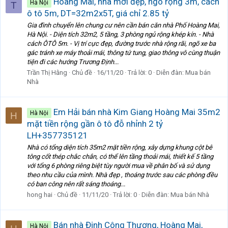
Hoàng Mai, nhà mới đẹp, ngõ rộng 3m, cách
Hà Nội
T
ô tô 5m, DT=32m2x5T, giá chỉ 2.85 tỷ
Gia đình chuyển lên chung cư nên cần bán căn nhà Phố Hoàng Mai,
Hà Nội. - Diện tích 32m2, 5 tầng, 3 phòng ngủ rộng khép kín. - Nhà
cách ÔTÔ 5m. - Vị trí cực đẹp, đường trước nhà rộng rãi, ngõ xe ba
gác tránh xe máy thoải mái, thông tứ tung, giao thông vô cùng thuận
tiện đi các hướng Trương Định...
Trần Thị Hằng
Chủ đề
16/11/20
Trả lời: 0
Diễn đàn:
Mua bán
Nhà
Em Hải bán nhà Kim Giang Hoàng Mai 35m2
Hà Nội
H
mặt tiền rộng gần ô tô đỗ nhỉnh 2 tỷ
LH+357735121
Nhà có tổng diện tích 35m2 mặt tiền rộng, xây dựng khung cột bê
tông cốt thép chắc chắn, có thể lên tầng thoải mái, thiết kế 5 tầng
với tổng 6 phòng riêng biệt tùy người mua về phân bố và sử dụng
theo nhu cầu của mình. Nhà đẹp , thoáng trước sau các phòng đều
có ban công nên rất sáng thoáng...
hong hai
Chủ đề
11/11/20
Trả lời: 0
Diễn đàn:
Mua bán Nhà
Bán nhà Định Công Thượng, Hoàng Mai,
Hà Nội