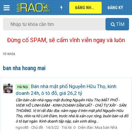
ĐĂNG NHẬP
ĐĂNG KÝ
TÌM
Đừng cố SPAM, sẽ cấm vĩnh viễn ngay và luôn
TỪ KHÓA
ban nha hoang mai
Bán nhà mặt phố Nguyễn Hữu Thọ, kinh
Hà Nội
doanh 24h, ô tô đỗ, giá 26,2 tỷ
Cần bán căn nhà ngay mặt đường Nguyễn Hữu Thọ MẶT PHỐ -
VIEW HỒ LINH ĐÀM - KINH DOANH SẦM UẤT - CHỦ TỰ XÂY - SÂN
THOÁNG. Vị trí rất đắc địa: nằm ngay ở trên mặt phố Nguyễn Hữu
Thọ, nhìn ra hồ Linh Đàm, trước nhà là sân cực rộng, buôn bán và đỗ
ô tô bạt ngàn. Kinh doanh tấp nập, sản sinh dòng...
ngoc83
Chủ đề
14/3/22
Trả lời: 0
Diễn đàn:
Mua bán Nhà