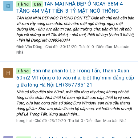
TÂN MAI NHÀ ĐẸP Ở NGAY-38M-4
Hà Nội
Bán
Đ
TẦNG-4M MẶT TIỀN-3 TỶ-MẶT NGÕ THÔNG
TÂN MAI NHÀ ĐẸP NGÕ THÔNG ĐÓN TẾT Giáp tết chủ nhà cần bán
về xum vầy cùng con cháu, nhà nằm mặt ngõ thông, ngay mặt
đường lớn, - khu vực dân trí cao, gần trường, chợ, tiện đi lại, rất phù
hợp với những ai về Tân Mai ở, - nhà mới, thiết kế hợp lý cho 3 thế hệ,
- liên hệ DungHM: 0398340044
Đinh Văn Dũng
Chủ đề
30/12/20
Trả lời: 0
Diễn đàn:
Mua bán
Nhà
Bán nhà phân lô Lê Trọng Tấn, Thanh Xuân
Hà Nội
H
60m2 MT rộng ô tô vào nhà, biệt thự mini đẳng cấp
giữa lòng Hà Nội LH+357735121
Nhà có tổng diện tích 60m2, mặt tiền rộng xây dựng khung cột bê
tông chắc chắn. Nhà thiết kế toàn nội thất cao cấp, thiết bị vệ sinh
Toto, cửa ban công cửa sổ dùng Euro Window, sàn cửa cầu thang
dùng gỗ lim. Khư vực phân lô cán bộ cấp cao, vài bước chân ra mặt
phố Lê Trọng Tấn. Xung quanh tiện...
hong hai
Chủ đề
23/12/20
Trả lời: 0
Diễn đàn:
Mua bán Nhà