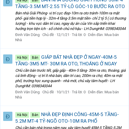
Hà Nội
Bán
Đ
TẦNG-3.5M MT-2.55 TỶ-LÔ GÓC-10 BƯỚC RA OTO
Bán nhà Giải Phóng- vị trí cực đẹp-10m ra oto tránh-100m ra mặt
phố- giá tiền hợp lý - 32m-4 tầng-3.5m mặt tiền- chỉ 2 tỷ 5 ( có thương
lượng) - khu vực dân trí cao, ngay dự án của Vin sắp triển khai
hưởng trọn tiện ích - sổ chính chủ nở hậu - LH DungHM: 0398340044
Đinh Văn Dũng
Chủ đề
12/1/21
Trả lời: 0
Diễn đàn:
Mua bán
Nhà
GIÁP BÁT NHÀ ĐẸP Ở NGAY-40M-5
Hà Nội
Bán
Đ
TẦNG-3M5 MT- 30M RA OTO, THOÁNG Ở NGAY
CHủ cần bán trước tết, gấp gấp - 40m-5 tầng- 30m ra oto, thoáng, giá
cả linh động - vị trí ít nhà bán, dân trí cao, 200m ra chợ, 40m ra mặt
phố, trường học xung quanh - nhà mới, chủ xây tâm huyết - LH
DungHM: 0398340044
Đinh Văn Dũng
Chủ đề
10/1/21
Trả lời: 0
Diễn đàn:
Mua bán
Nhà
NHÀ ĐẸP ĐỊNH CÔNG-45M-5 TẦNG-
Hà Nội
Bán
Đ
5.2M MT-4 TỶ-NGÕ OTO-10M RA PHỐ
Chủ cần bán nhà trong năm nay, xây tâm huyết 45M-5 TẦNG-5.2M