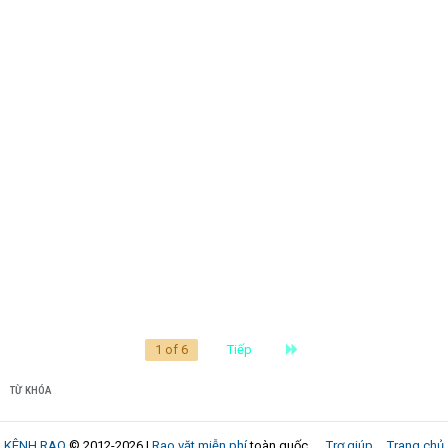
Last
1 of 6
Tiếp
TỪ KHÓA
KÊNH RAO
© 2012-2026 |
Rao vặt miễn phí
toàn quốc
Trợ giúp
Trang chủ