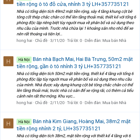
tiền rộng ô tô đỗ cửa, nhỉnh 3 tỷ LH+357735121
Nhà có tổng diện tích 49m2 mặt tiền rộng, xây 4 tầng khung cột bê
tông cốt thép chắc chắn có thể lên tầng thoải mái, thiết kế với tổng 6
phòng độc lập riêng biệt tùy người mua về phân bố và sử dụng theo
nhu cầu của mình. Trước nhà chừa lại 1 khoảng sân nho nhỏ để xe
nên rất thoáng và tiện lợi...
hong hai
Chủ đề
3/11/20
Trả lời: 0
Diễn đàn:
Mua bán Nhà
Bán nhà Bạch Mai, Hai Bà Trưng, 50m2 mặt
Hà Nội
H
tiền rộng, gần ô tô nhỉnh 3 tỷ LH+357735121
Nhà có tổng diện tích 50m2 mặt tiền rộng, thiết kế 4 tầng với tổng 6
phòng độc lập tùy người mua về phân bố và sử dụng theo nhu cầu
của mình. Nhà được xây dựng khung cột bê tông chắc chắn có thể
lên tầng thoải mái, trước nhà có sân để xe rộng rãi, có thêm cả tiểu
cảnh nên rất thơ mộng. Khu vực...
hong hai
Chủ đề
2/11/20
Trả lời: 0
Diễn đàn:
Mua bán Nhà
Bán nhà Kim Giang, Hoàng Mai, 38m2 mặt
Hà Nội
H
tiền rộng nhỉnh 2 tỷ, LH+357735121
Nhà có tổng diện tích 38m2, mặt tiền rộng với thiết kế 4 tầng với 6