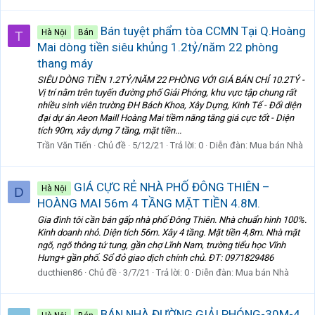
Bán tuyệt phẩm tòa CCMN Tại Q.Hoàng
Hà Nội
Bán
T
Mai dòng tiền siêu khủng 1.2tỷ/năm 22 phòng
thang máy
SIÊU DÒNG TIỀN 1.2TỶ/NĂM 22 PHÒNG VỚI GIÁ BÁN CHỈ 10.2TỶ -
Vị trí nằm trên tuyến đường phố Giải Phóng, khu vực tập chung rất
nhiều sinh viên trường ĐH Bách Khoa, Xây Dựng, Kinh Tế - Đối diện
đại dự án Aeon Maill Hoàng Mai tiềm năng tăng giá cực tốt - Diện
tích 90m, xây dựng 7 tầng, mặt tiền...
Trần Văn Tiến
Chủ đề
5/12/21
Trả lời: 0
Diễn đàn:
Mua bán Nhà
GIÁ CỰC RẺ NHÀ PHỐ ĐÔNG THIÊN –
Hà Nội
D
HOÀNG MAI 56m 4 TẦNG MẶT TIỀN 4.8M.
Gia đình tôi cần bán gấp nhà phố Đông Thiên. Nhà chuẩn hình 100%.
Kinh doanh nhỏ. Diện tích 56m. Xây 4 tầng. Mặt tiền 4,8m. Nhà mặt
ngõ, ngõ thông tứ tung, gần chợ Lĩnh Nam, trường tiểu học Vĩnh
Hưng+ gần phố. Sổ đỏ giao dịch chính chủ. ĐT: 0971829486
ducthien86
Chủ đề
3/7/21
Trả lời: 0
Diễn đàn:
Mua bán Nhà
BÁN NHÀ ĐƯỜNG GIẢI PHÓNG-30M-4