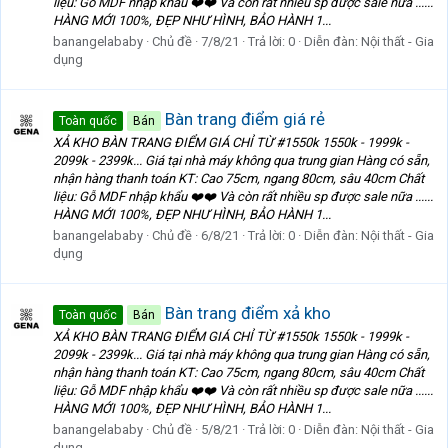
liệu: Gỗ MDF nhập khẩu ❤️❤️ Và còn rất nhiều sp được sale nữa ......
HÀNG MỚI 100%, ĐẸP NHƯ HÌNH, BẢO HÀNH 1...
banangelababy
Chủ đề
7/8/21
Trả lời: 0
Diễn đàn:
Nội thất - Gia
dụng
Bàn trang điểm giá rẻ
Toàn quốc
Bán
XẢ KHO BÀN TRANG ĐIỂM GIÁ CHỈ TỪ #1550k 1550k - 1999k -
2099k - 2399k... Giá tại nhà máy không qua trung gian Hàng có sẵn,
nhận hàng thanh toán KT: Cao 75cm, ngang 80cm, sâu 40cm Chất
liệu: Gỗ MDF nhập khẩu ❤️❤️ Và còn rất nhiều sp được sale nữa ......
HÀNG MỚI 100%, ĐẸP NHƯ HÌNH, BẢO HÀNH 1...
banangelababy
Chủ đề
6/8/21
Trả lời: 0
Diễn đàn:
Nội thất - Gia
dụng
Bàn trang điểm xả kho
Toàn quốc
Bán
XẢ KHO BÀN TRANG ĐIỂM GIÁ CHỈ TỪ #1550k 1550k - 1999k -
2099k - 2399k... Giá tại nhà máy không qua trung gian Hàng có sẵn,
nhận hàng thanh toán KT: Cao 75cm, ngang 80cm, sâu 40cm Chất
liệu: Gỗ MDF nhập khẩu ❤️❤️ Và còn rất nhiều sp được sale nữa ......
HÀNG MỚI 100%, ĐẸP NHƯ HÌNH, BẢO HÀNH 1...
banangelababy
Chủ đề
5/8/21
Trả lời: 0
Diễn đàn:
Nội thất - Gia
dụng