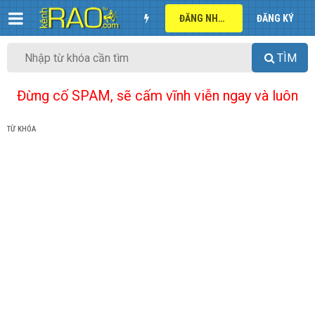
ĐĂNG NHẬP
ĐĂNG KÝ
TÌM
Đừng cố SPAM, sẽ cấm vĩnh viễn ngay và luôn
TỪ KHÓA