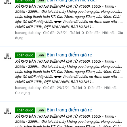
Toàn quốc
Bán
XẢ KHO BÀN TRANG ĐIỂM GIÁ CHỈ TỪ #1550k 1550k - 1999k -
2099k - 2399k... Giá tại nhà máy không qua trung gian Hàng có sẵn,
nhận hàng thanh toán KT: Cao 75cm, ngang 80cm, sâu 40cm Chất
liệu: Gỗ MDF nhập khẩu ❤️❤️ Và còn rất nhiều sp được sale nữa ......
HÀNG MỚI 100%, ĐẸP NHƯ HÌNH, BẢO HÀNH 1...
banangelababy
Chủ đề
2/8/21
Trả lời: 0
Diễn đàn:
Nội thất - Gia
dụng
Bàn trang điểm giá rẻ
Toàn quốc
Bán
XẢ KHO BÀN TRANG ĐIỂM GIÁ CHỈ TỪ #1550k 1550k - 1999k -
2099k - 2399k... Giá tại nhà máy không qua trung gian Hàng có sẵn,
nhận hàng thanh toán KT: Cao 75cm, ngang 80cm, sâu 40cm Chất
liệu: Gỗ MDF nhập khẩu ❤️❤️ Và còn rất nhiều sp được sale nữa ......
HÀNG MỚI 100%, ĐẸP NHƯ HÌNH, BẢO HÀNH 1...
banangelababy
Chủ đề
29/7/21
Trả lời: 0
Diễn đàn:
Nội thất -
Gia dụng
Bàn trang điểm giá rẻ
Toàn quốc
Bán
XẢ KHO BÀN TRANG ĐIỂM GIÁ CHỈ TỪ #1550k 1550k - 1999k -
2099k - 2399k... Giá tại nhà máy không qua trung gian Hàng có sẵn,
nhận hàng thanh toán KT: Cao 75cm, ngang 80cm, sâu 40cm Chất