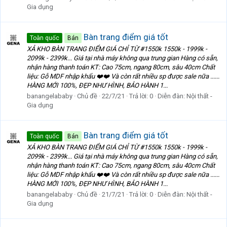
Gia dụng
Bàn trang điểm giá tốt
Toàn quốc
Bán
XẢ KHO BÀN TRANG ĐIỂM GIÁ CHỈ TỪ #1550k 1550k - 1999k -
2099k - 2399k... Giá tại nhà máy không qua trung gian Hàng có sẵn,
nhận hàng thanh toán KT: Cao 75cm, ngang 80cm, sâu 40cm Chất
liệu: Gỗ MDF nhập khẩu ❤️❤️ Và còn rất nhiều sp được sale nữa ......
HÀNG MỚI 100%, ĐẸP NHƯ HÌNH, BẢO HÀNH 1...
banangelababy
Chủ đề
22/7/21
Trả lời: 0
Diễn đàn:
Nội thất -
Gia dụng
Bàn trang điểm giá tốt
Toàn quốc
Bán
XẢ KHO BÀN TRANG ĐIỂM GIÁ CHỈ TỪ #1550k 1550k - 1999k -
2099k - 2399k... Giá tại nhà máy không qua trung gian Hàng có sẵn,
nhận hàng thanh toán KT: Cao 75cm, ngang 80cm, sâu 40cm Chất
liệu: Gỗ MDF nhập khẩu ❤️❤️ Và còn rất nhiều sp được sale nữa ......
HÀNG MỚI 100%, ĐẸP NHƯ HÌNH, BẢO HÀNH 1...
banangelababy
Chủ đề
21/7/21
Trả lời: 0
Diễn đàn:
Nội thất -
Gia dụng