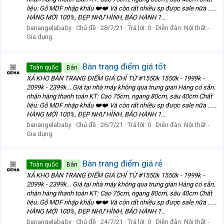
liệu: Gỗ MDF nhập khẩu ❤️❤️ Và còn rất nhiều sp được sale nữa ......
HÀNG MỚI 100%, ĐẸP NHƯ HÌNH, BẢO HÀNH 1...
banangelababy
Chủ đề
28/7/21
Trả lời: 0
Diễn đàn:
Nội thất -
Gia dụng
Bàn trang điểm giá tốt
Toàn quốc
Bán
XẢ KHO BÀN TRANG ĐIỂM GIÁ CHỈ TỪ #1550k 1550k - 1999k -
2099k - 2399k... Giá tại nhà máy không qua trung gian Hàng có sẵn,
nhận hàng thanh toán KT: Cao 75cm, ngang 80cm, sâu 40cm Chất
liệu: Gỗ MDF nhập khẩu ❤️❤️ Và còn rất nhiều sp được sale nữa ......
HÀNG MỚI 100%, ĐẸP NHƯ HÌNH, BẢO HÀNH 1...
banangelababy
Chủ đề
26/7/21
Trả lời: 0
Diễn đàn:
Nội thất -
Gia dụng
Bàn trang điểm giá rẻ
Toàn quốc
Bán
XẢ KHO BÀN TRANG ĐIỂM GIÁ CHỈ TỪ #1550k 1550k - 1999k -
2099k - 2399k... Giá tại nhà máy không qua trung gian Hàng có sẵn,
nhận hàng thanh toán KT: Cao 75cm, ngang 80cm, sâu 40cm Chất
liệu: Gỗ MDF nhập khẩu ❤️❤️ Và còn rất nhiều sp được sale nữa ......
HÀNG MỚI 100%, ĐẸP NHƯ HÌNH, BẢO HÀNH 1...
banangelababy
Chủ đề
24/7/21
Trả lời: 0
Diễn đàn:
Nội thất -