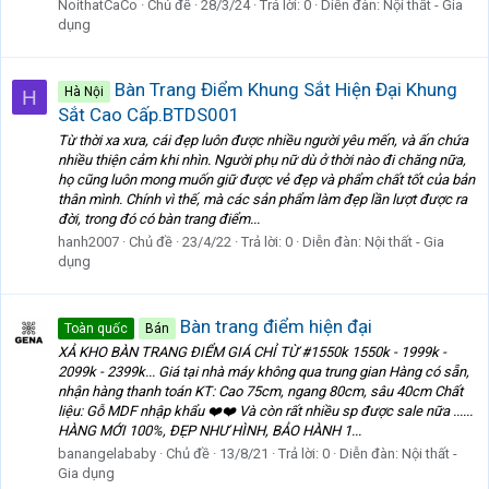
NoithatCaCo
Chủ đề
28/3/24
Trả lời: 0
Diễn đàn:
Nội thất - Gia
dụng
Bàn Trang Điểm Khung Sắt Hiện Đại Khung
Hà Nội
H
Sắt Cao Cấp.BTDS001
Từ thời xa xưa, cái đẹp luôn được nhiều người yêu mến, và ấn chứa
nhiều thiện cảm khi nhìn. Người phụ nữ dù ở thời nào đi chăng nữa,
họ cũng luôn mong muốn giữ được vẻ đẹp và phẩm chất tốt của bản
thân mình. Chính vì thế, mà các sản phẩm làm đẹp lần lượt được ra
đời, trong đó có bàn trang điểm...
hanh2007
Chủ đề
23/4/22
Trả lời: 0
Diễn đàn:
Nội thất - Gia
dụng
Bàn trang điểm hiện đại
Toàn quốc
Bán
XẢ KHO BÀN TRANG ĐIỂM GIÁ CHỈ TỪ #1550k 1550k - 1999k -
2099k - 2399k... Giá tại nhà máy không qua trung gian Hàng có sẵn,
nhận hàng thanh toán KT: Cao 75cm, ngang 80cm, sâu 40cm Chất
liệu: Gỗ MDF nhập khẩu ❤️❤️ Và còn rất nhiều sp được sale nữa ......
HÀNG MỚI 100%, ĐẸP NHƯ HÌNH, BẢO HÀNH 1...
banangelababy
Chủ đề
13/8/21
Trả lời: 0
Diễn đàn:
Nội thất -
Gia dụng