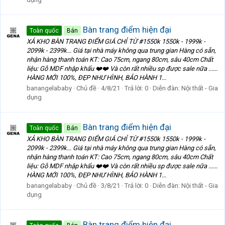
Bàn trang điểm hiện đại
Toàn quốc
Bán
XẢ KHO BÀN TRANG ĐIỂM GIÁ CHỈ TỪ #1550k 1550k - 1999k -
2099k - 2399k... Giá tại nhà máy không qua trung gian Hàng có sẵn,
nhận hàng thanh toán KT: Cao 75cm, ngang 80cm, sâu 40cm Chất
liệu: Gỗ MDF nhập khẩu ❤️❤️ Và còn rất nhiều sp được sale nữa ......
HÀNG MỚI 100%, ĐẸP NHƯ HÌNH, BẢO HÀNH 1...
banangelababy
Chủ đề
4/8/21
Trả lời: 0
Diễn đàn:
Nội thất - Gia
dụng
Bàn trang điểm hiện đại
Toàn quốc
Bán
XẢ KHO BÀN TRANG ĐIỂM GIÁ CHỈ TỪ #1550k 1550k - 1999k -
2099k - 2399k... Giá tại nhà máy không qua trung gian Hàng có sẵn,
nhận hàng thanh toán KT: Cao 75cm, ngang 80cm, sâu 40cm Chất
liệu: Gỗ MDF nhập khẩu ❤️❤️ Và còn rất nhiều sp được sale nữa ......
HÀNG MỚI 100%, ĐẸP NHƯ HÌNH, BẢO HÀNH 1...
banangelababy
Chủ đề
3/8/21
Trả lời: 0
Diễn đàn:
Nội thất - Gia
dụng
Bàn trang điểm hiện đại