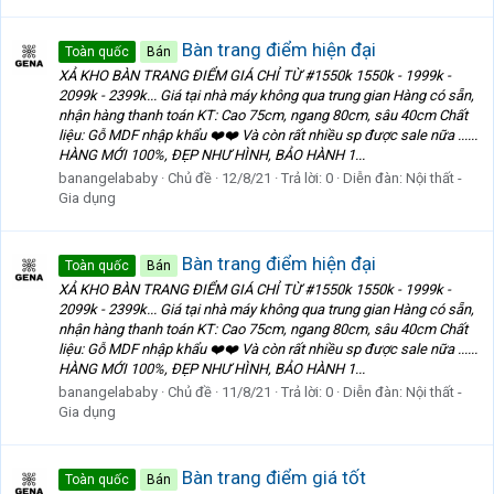
Bàn trang điểm hiện đại
Toàn quốc
Bán
XẢ KHO BÀN TRANG ĐIỂM GIÁ CHỈ TỪ #1550k 1550k - 1999k -
2099k - 2399k... Giá tại nhà máy không qua trung gian Hàng có sẵn,
nhận hàng thanh toán KT: Cao 75cm, ngang 80cm, sâu 40cm Chất
liệu: Gỗ MDF nhập khẩu ❤️❤️ Và còn rất nhiều sp được sale nữa ......
HÀNG MỚI 100%, ĐẸP NHƯ HÌNH, BẢO HÀNH 1...
banangelababy
Chủ đề
12/8/21
Trả lời: 0
Diễn đàn:
Nội thất -
Gia dụng
Bàn trang điểm hiện đại
Toàn quốc
Bán
XẢ KHO BÀN TRANG ĐIỂM GIÁ CHỈ TỪ #1550k 1550k - 1999k -
2099k - 2399k... Giá tại nhà máy không qua trung gian Hàng có sẵn,
nhận hàng thanh toán KT: Cao 75cm, ngang 80cm, sâu 40cm Chất
liệu: Gỗ MDF nhập khẩu ❤️❤️ Và còn rất nhiều sp được sale nữa ......
HÀNG MỚI 100%, ĐẸP NHƯ HÌNH, BẢO HÀNH 1...
banangelababy
Chủ đề
11/8/21
Trả lời: 0
Diễn đàn:
Nội thất -
Gia dụng
Bàn trang điểm giá tốt
Toàn quốc
Bán