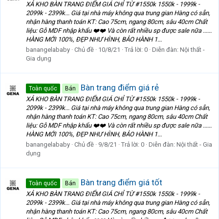
XẢ KHO BÀN TRANG ĐIỂM GIÁ CHỈ TỪ #1550k 1550k - 1999k -
2099k - 2399k... Giá tại nhà máy không qua trung gian Hàng có sẵn,
nhận hàng thanh toán KT: Cao 75cm, ngang 80cm, sâu 40cm Chất
liệu: Gỗ MDF nhập khẩu ❤️❤️ Và còn rất nhiều sp được sale nữa ......
HÀNG MỚI 100%, ĐẸP NHƯ HÌNH, BẢO HÀNH 1...
banangelababy
Chủ đề
10/8/21
Trả lời: 0
Diễn đàn:
Nội thất -
Gia dụng
Bàn trang điểm giá rẻ
Toàn quốc
Bán
XẢ KHO BÀN TRANG ĐIỂM GIÁ CHỈ TỪ #1550k 1550k - 1999k -
2099k - 2399k... Giá tại nhà máy không qua trung gian Hàng có sẵn,
nhận hàng thanh toán KT: Cao 75cm, ngang 80cm, sâu 40cm Chất
liệu: Gỗ MDF nhập khẩu ❤️❤️ Và còn rất nhiều sp được sale nữa ......
HÀNG MỚI 100%, ĐẸP NHƯ HÌNH, BẢO HÀNH 1...
banangelababy
Chủ đề
9/8/21
Trả lời: 0
Diễn đàn:
Nội thất - Gia
dụng
Bàn trang điểm giá tốt
Toàn quốc
Bán
XẢ KHO BÀN TRANG ĐIỂM GIÁ CHỈ TỪ #1550k 1550k - 1999k -
2099k - 2399k... Giá tại nhà máy không qua trung gian Hàng có sẵn,
nhận hàng thanh toán KT: Cao 75cm, ngang 80cm, sâu 40cm Chất