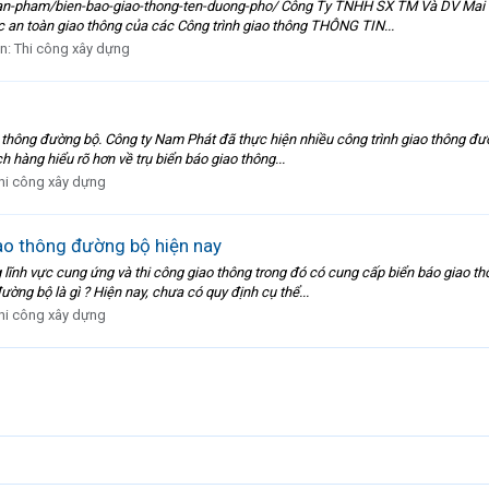
n-pham/bien-bao-giao-thong-ten-duong-pho/ Công Ty TNHH SX TM Và DV Mai Ch
c an toàn giao thông của các Công trình giao thông THÔNG TIN...
àn:
Thi công xây dựng
o thông đường bộ. Công ty Nam Phát đã thực hiện nhiều công trình giao thông đườ
 hàng hiểu rõ hơn về trụ biển báo giao thông...
hi công xây dựng
iao thông đường bộ hiện nay
ĩnh vực cung ứng và thi công giao thông trong đó có cung cấp biển báo giao th
ường bộ là gì ? Hiện nay, chưa có quy định cụ thể...
hi công xây dựng