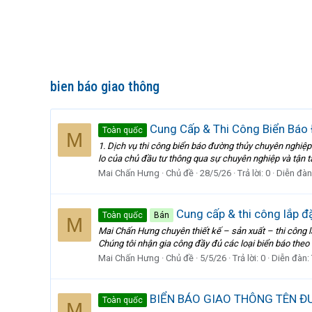
bien báo giao thông
Cung Cấp & Thi Công Biển Báo 
Toàn quốc
M
1. Dịch vụ thi công biển báo đường thủy chuyên nghiệp
lo của chủ đầu tư thông qua sự chuyên nghiệp và tận t
Mai Chấn Hưng
Chủ đề
28/5/26
Trả lời: 0
Diễn đàn
Cung cấp & thi công lắp đ
Toàn quốc
Bán
M
Mai Chấn Hưng chuyên thiết kế – sản xuất – thi công l
Chúng tôi nhận gia công đầy đủ các loại biển báo the
Mai Chấn Hưng
Chủ đề
5/5/26
Trả lời: 0
Diễn đàn:
BIỂN BÁO GIAO THÔNG TÊN Đ
Toàn quốc
M