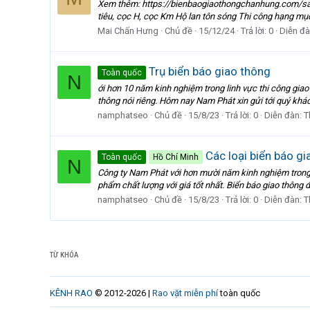
Xem thêm: https://bienbaogiaothongchanhung.com/sa
tiêu, cọc H, cọc Km Hộ lan tôn sóng Thi công hạng mụ
Mai Chấn Hưng
Chủ đề
15/12/24
Trả lời: 0
Diễn đ
Trụ biển báo giao thông
Toàn quốc
N
ới hơn 10 năm kinh nghiệm trong linh vực thi công gia
thông nói riêng. Hôm nay Nam Phát xin gửi tới quý khách
namphatseo
Chủ đề
15/8/23
Trả lời: 0
Diễn đàn:
T
Các loại biển báo g
Toàn quốc
Hồ Chí Minh
N
Công ty Nam Phát với hơn mười năm kinh nghiệm trong l
phẩm chất lượng với giá tốt nhất. Biển báo giao thông đ
namphatseo
Chủ đề
15/8/23
Trả lời: 0
Diễn đàn:
T
TỪ KHÓA
KÊNH RAO
© 2012-2026 |
Rao vặt miễn phí
toàn quốc